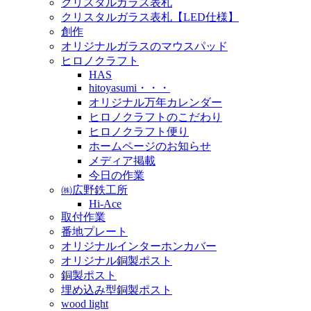
クリスタルガラス表札
クリスタルガラス表札【LED仕様】
創作
オリジナルガラスのマウスパッド
ヒロノクラフト
HAS
hitoyasumi・・・
オリジナル万年カレンダー
ヒロノクラフトのこだわり
ヒロノクラフト便り
ホームページのお知らせ
メディア掲載
今日の作業
㈱広野鉄工所
Hi-Ace
取付作業
番地プレート
オリジナルインターホンカバー
オリジナル銅製ポスト
銅製ポスト
埋め込み型銅製ポスト
wood light