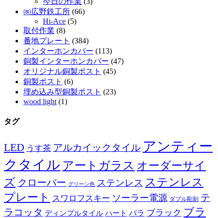
今日の作業
(3)
㈱広野鉄工所
(66)
Hi-Ace
(5)
取付作業
(8)
番地プレート
(384)
インターホンカバー
(113)
銅製インターホンカバー
(47)
オリジナル銅製ポスト
(45)
銅製ポスト
(6)
埋め込み型銅製ポスト
(23)
wood light
(1)
タグ
アンティー
LED
アルカイックタイル
うす茶
クタイル
アートガラス
オーダーサイ
ズ
ステンレス
クローバー
ステンレス
グリーン色
プレート
テ
ソーラー電源
スワロフスキー
ダブル彫刻
ブラ
ラコッタ
ブラック
ディンプルタイル
バラ
ハート