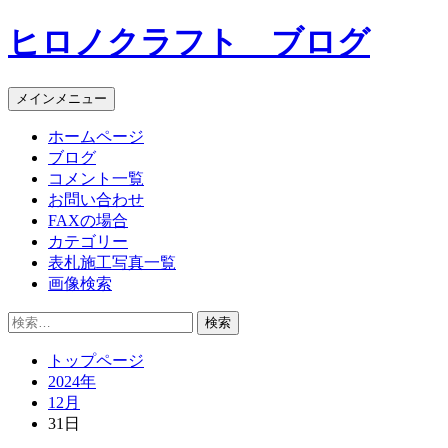
コ
ヒロノクラフト ブログ
ン
テ
ン
メインメニュー
ツ
へ
ホームページ
ス
ブログ
キ
コメント一覧
ッ
お問い合わせ
プ
FAXの場合
カテゴリー
表札施工写真一覧
画像検索
検
索:
トップページ
2024年
12月
31日