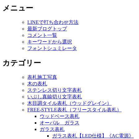
メニュー
LINEで打ち合わせ方法
最新ブログトップ
コメント一覧
キーワードから選択
フォントシュミレータ
カテゴリー
表札施工写真
木の表札
ステンレス切り文字表札
いぶし真鍮切り文字表札
木目調タイル表札（ウッドグレイン）
FREE-STYLE表札（フリースタイル表札）
ウッドベース表札
オーバル ガラス
ガラス表札
ガラス表札【LED仕様】《AC電源》