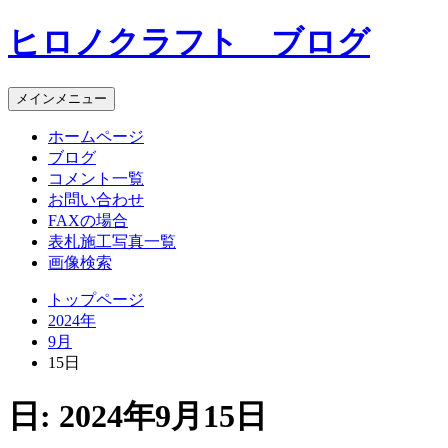
コ
ヒロノクラフト ブログ
ン
テ
ン
メインメニュー
ツ
へ
ホームページ
ス
ブログ
キ
コメント一覧
ッ
お問い合わせ
プ
FAXの場合
表札施工写真一覧
画像検索
トップページ
2024年
9月
15日
日:
2024年9月15日