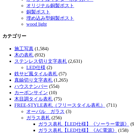
オリジナル銅製ポスト
銅製ポスト
埋め込み型銅製ポスト
wood light
カテゴリー
施工写真
(1,584)
木の表札
(932)
ステンレス切り文字表札
(2,631)
LED仕様
(2)
鉄サビ風タイル表札
(57)
真鍮切り文字表札
(1,265)
ハウスナンバー
(554)
カーボンサイン
(10)
木目調タイル表札
(75)
FREE-STYLE表札（フリースタイル表札）
(711)
オーバル ガラス
(3)
ガラス表札
(256)
ガラス表札【LED仕様】《ソーラー電源》
(9
ガラス表札【LED仕様】《AC電源》
(158)