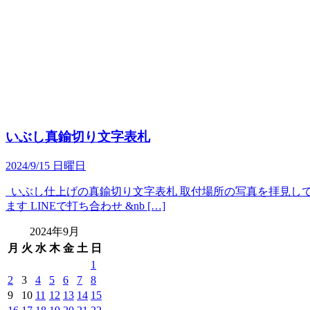
いぶし真鍮切り文字表札
2024/9/15 日曜日
いぶし仕上げの真鍮切り文字表札 取付場所の写真を拝見して
ます LINEで打ち合わせ &nb […]
2024年9月
月
火
水
木
金
土
日
1
2
3
4
5
6
7
8
9
10
11
12
13
14
15