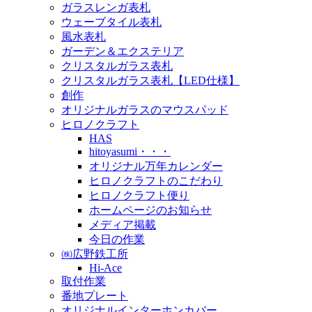
ガラスレンガ表札
ウェーブタイル表札
風水表札
ガーデン＆エクステリア
クリスタルガラス表札
クリスタルガラス表札【LED仕様】
創作
オリジナルガラスのマウスパッド
ヒロノクラフト
HAS
hitoyasumi・・・
オリジナル万年カレンダー
ヒロノクラフトのこだわり
ヒロノクラフト便り
ホームページのお知らせ
メディア掲載
今日の作業
㈱広野鉄工所
Hi-Ace
取付作業
番地プレート
オリジナルインターホンカバー