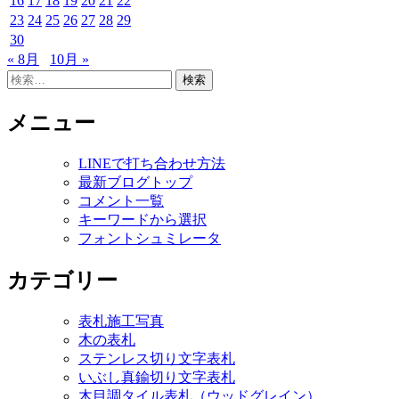
16
17
18
19
20
21
22
23
24
25
26
27
28
29
30
« 8月
10月 »
検
索:
メニュー
LINEで打ち合わせ方法
最新ブログトップ
コメント一覧
キーワードから選択
フォントシュミレータ
カテゴリー
表札施工写真
木の表札
ステンレス切り文字表札
いぶし真鍮切り文字表札
木目調タイル表札（ウッドグレイン）