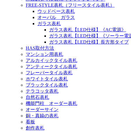
FREE-STYLE表札（フリースタイル表札）
ウッドベース表札
オーバル ガラス
ガラス表札
ガラス表札【LED仕様】《AC電源》
ガラス表札【LED仕様】《ソーラー電
ガラス表札【LED仕様】長方形タイプ
HAS取付方法
マンション用表札
アルカイックタイル表札
アンティークタイル表札
フレーバータイル表札
ホワイトタイル表札
ブラックタイル表札
テラコッタ表札
自然石表札
機能門柱 オーダー表札
オーダーサイン
銅・真鍮の表札
看板
創作表札