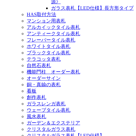
源》
ガラス表札【LED仕様】長方形タイプ
HAS取付方法
マンション用表札
アルカイックタイル表札
アンティークタイル表札
フレーバータイル表札
ホワイトタイル表札
ブラックタイル表札
テラコッタ表札
自然石表札
機能門柱 オーダー表札
オーダーサイン
銅・真鍮の表札
看板
創作表札
ガラスレンガ表札
ウェーブタイル表札
風水表札
ガーデン＆エクステリア
クリスタルガラス表札
クリスタルガラス表札【LED仕様】