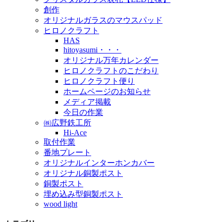
創作
オリジナルガラスのマウスパッド
ヒロノクラフト
HAS
hitoyasumi・・・
オリジナル万年カレンダー
ヒロノクラフトのこだわり
ヒロノクラフト便り
ホームページのお知らせ
メディア掲載
今日の作業
㈱広野鉄工所
Hi-Ace
取付作業
番地プレート
オリジナルインターホンカバー
オリジナル銅製ポスト
銅製ポスト
埋め込み型銅製ポスト
wood light