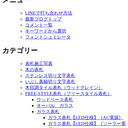
メニュー
LINEで打ち合わせ方法
最新ブログトップ
コメント一覧
キーワードから選択
フォントシュミレータ
カテゴリー
表札施工写真
木の表札
ステンレス切り文字表札
いぶし真鍮切り文字表札
木目調タイル表札（ウッドグレイン）
FREE-STYLE表札（フリースタイル表札）
ウッドベース表札
オーバル ガラス
ガラス表札
ガラス表札【LED仕様】《AC電源》
ガラス表札【LED仕様】《ソーラー電