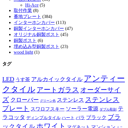
Hi-Ace
(5)
取付作業
(8)
番地プレート
(384)
インターホンカバー
(113)
銅製インターホンカバー
(47)
オリジナル銅製ポスト
(45)
銅製ポスト
(6)
埋め込み型銅製ポスト
(23)
wood light
(1)
タグ
アンティー
LED
アルカイックタイル
うす茶
クタイル
アートガラス
オーダーサイ
ズ
ステンレス
クローバー
ステンレス
グリーン色
プレート
テ
ソーラー電源
スワロフスキー
ダブル彫刻
ブラ
ラコッタ
ブラック
ディンプルタイル
バラ
ハート
ホワイト
ックタイル
マグネット
マンション
ミニ