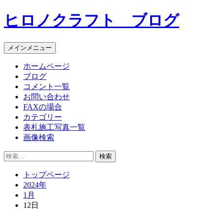
コ
ヒロノクラフト ブログ
ン
テ
ン
メインメニュー
ツ
へ
ホームページ
ス
ブログ
キ
コメント一覧
ッ
お問い合わせ
プ
FAXの場合
カテゴリー
表札施工写真一覧
画像検索
検
索:
トップページ
2024年
1月
12日