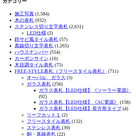
カテゴリー
施工写真
(1,584)
木の表札
(932)
ステンレス切り文字表札
(2,631)
LED仕様
(2)
鉄サビ風タイル表札
(57)
真鍮切り文字表札
(1,265)
ハウスナンバー
(554)
カーボンサイン
(10)
木目調タイル表札
(75)
FREE-STYLE表札（フリースタイル表札）
(711)
オーバル ガラス
(3)
ガラス表札
(256)
ガラス表札【LED仕様】《ソーラー電源》
(92)
ガラス表札【LED仕様】《AC電源》
(158)
ガラス表札【LED仕様】長方形タイプ
(4)
リーフカット１
(2)
フリースタイル表札
(132)
ステンレス表札
(39)
銅・真鍮表札
(22)