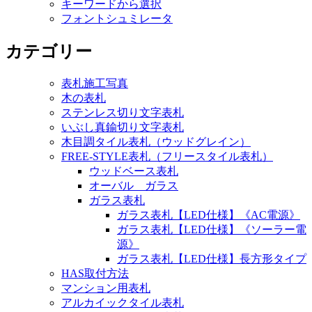
キーワードから選択
フォントシュミレータ
カテゴリー
表札施工写真
木の表札
ステンレス切り文字表札
いぶし真鍮切り文字表札
木目調タイル表札（ウッドグレイン）
FREE-STYLE表札（フリースタイル表札）
ウッドベース表札
オーバル ガラス
ガラス表札
ガラス表札【LED仕様】《AC電源》
ガラス表札【LED仕様】《ソーラー電
源》
ガラス表札【LED仕様】長方形タイプ
HAS取付方法
マンション用表札
アルカイックタイル表札