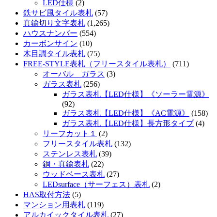
LED仕様
(2)
鉄サビ風タイル表札
(57)
真鍮切り文字表札
(1,265)
ハウスナンバー
(554)
カーボンサイン
(10)
木目調タイル表札
(75)
FREE-STYLE表札（フリースタイル表札）
(711)
オーバル ガラス
(3)
ガラス表札
(256)
ガラス表札【LED仕様】《ソーラー電源》
(92)
ガラス表札【LED仕様】《AC電源》
(158)
ガラス表札【LED仕様】長方形タイプ
(4)
リーフカット１
(2)
フリースタイル表札
(132)
ステンレス表札
(39)
銅・真鍮表札
(22)
ウッドベース表札
(27)
LEDsurface（サーフェス）表札
(2)
HAS取付方法
(5)
マンション用表札
(119)
アルカイックタイル表札
(27)