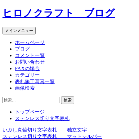
コ
ヒロノクラフト ブログ
ン
テ
ン
メインメニュー
ツ
へ
ホームページ
ス
ブログ
キ
コメント一覧
ッ
お問い合わせ
プ
FAXの場合
カテゴリー
表札施工写真一覧
画像検索
検
索:
トップページ
ステンレス切り文字表札
いぶし真鍮切り文字表札 独立文字
投
ステンレス切り文字表札 マットシルバー