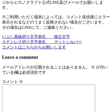
ジからヒロノクラフト公式LINE及びメールでお願いしま
す。
※ご利用いただく端末によっては、コメント送信後にエラー
表示されるなどのうまく反映されない場合がございます。
その場合はLINEにて、ご連絡ください。
いぶし真鍮切り文字表札 独立文字
投
ステンレス切り文字表札 マットシルバー
稿
コメントはこちらからお願いします
ナ
Leave a comment
ビ
メールアドレスが公開されることはありません。
※
が付い
ゲ
ている欄は必須項目です
ー
コメント
※
シ
ョ
ン