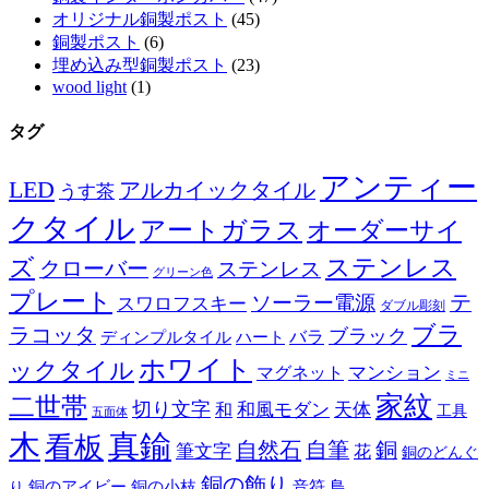
オリジナル銅製ポスト
(45)
銅製ポスト
(6)
埋め込み型銅製ポスト
(23)
wood light
(1)
タグ
アンティー
LED
アルカイックタイル
うす茶
クタイル
アートガラス
オーダーサイ
ズ
ステンレス
クローバー
ステンレス
グリーン色
プレート
テ
ソーラー電源
スワロフスキー
ダブル彫刻
ブラ
ラコッタ
ブラック
ディンプルタイル
バラ
ハート
ホワイト
ックタイル
マグネット
マンション
ミニ
家紋
二世帯
切り文字
和
和風モダン
天体
工具
五面体
木
真鍮
看板
自然石
自筆
銅
筆文字
花
銅のどんぐ
銅の飾り
銅のアイビー
鳥
り
銅の小枝
音符