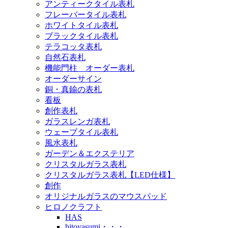
アンティークタイル表札
フレーバータイル表札
ホワイトタイル表札
ブラックタイル表札
テラコッタ表札
自然石表札
機能門柱 オーダー表札
オーダーサイン
銅・真鍮の表札
看板
創作表札
ガラスレンガ表札
ウェーブタイル表札
風水表札
ガーデン＆エクステリア
クリスタルガラス表札
クリスタルガラス表札【LED仕様】
創作
オリジナルガラスのマウスパッド
ヒロノクラフト
HAS
hitoyasumi・・・