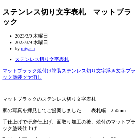
稿
ステンレス切り文字表札 マットブラ
ナ
ック
ビ
ゲ
2023/3/9 木曜日
ー
2023/3/9 木曜日
by
miyasu
シ
ステンレス切り文字表札
ョ
ン
マットブラック
焼付け塗装
ステンレス切り文字
浮き文字
ブラ
ック塗装
ツヤ消し
マットブラックのステンレス切り文字表札
家の写真を拝見してご提案しました 表札幅 250mm
手仕上げで研磨仕上げ、面取り加工の後、焼付のマットブラ
ック塗装仕上げ