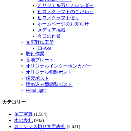
オリジナル万年カレンダー
ヒロノクラフトのこだわり
ヒロノクラフト便り
ホームページのお知らせ
メディア掲載
今日の作業
㈱広野鉄工所
Hi-Ace
取付作業
番地プレート
オリジナルインターホンカバー
オリジナル銅製ポスト
銅製ポスト
埋め込み型銅製ポスト
wood light
カテゴリー
施工写真
(1,584)
木の表札
(932)
ステンレス切り文字表札
(2,631)