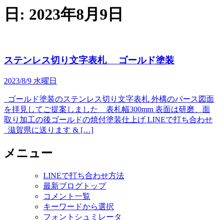
日:
2023年8月9日
ステンレス切り文字表札 ゴールド塗装
2023/8/9 水曜日
ゴールド塗装のステンレス切り文字表札 外構のパース図面
を拝見してご提案しました 表札幅300mm 表面は研磨、面
取り加工の後ゴールドの焼付塗装仕上げ LINEで打ち合わせ
滋賀県に送ります & […]
メニュー
LINEで打ち合わせ方法
最新ブログトップ
コメント一覧
キーワードから選択
フォントシュミレータ