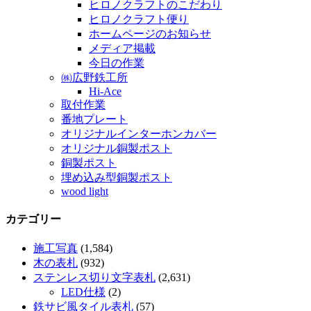
ヒロノクラフトのこだわり
ヒロノクラフト便り
ホームページのお知らせ
メディア掲載
今日の作業
㈱広野鉄工所
Hi-Ace
取付作業
番地プレート
オリジナルインターホンカバー
オリジナル銅製ポスト
銅製ポスト
埋め込み型銅製ポスト
wood light
カテゴリー
施工写真
(1,584)
木の表札
(932)
ステンレス切り文字表札
(2,631)
LED仕様
(2)
鉄サビ風タイル表札
(57)