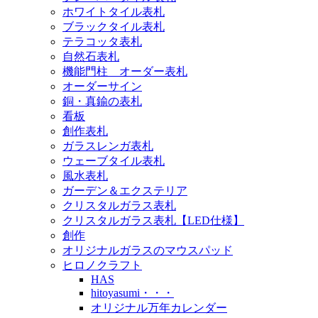
ホワイトタイル表札
ブラックタイル表札
テラコッタ表札
自然石表札
機能門柱 オーダー表札
オーダーサイン
銅・真鍮の表札
看板
創作表札
ガラスレンガ表札
ウェーブタイル表札
風水表札
ガーデン＆エクステリア
クリスタルガラス表札
クリスタルガラス表札【LED仕様】
創作
オリジナルガラスのマウスパッド
ヒロノクラフト
HAS
hitoyasumi・・・
オリジナル万年カレンダー