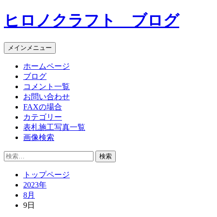
コ
ヒロノクラフト ブログ
ン
テ
ン
メインメニュー
ツ
へ
ホームページ
ス
ブログ
キ
コメント一覧
ッ
お問い合わせ
プ
FAXの場合
カテゴリー
表札施工写真一覧
画像検索
検
索:
トップページ
2023年
8月
9日