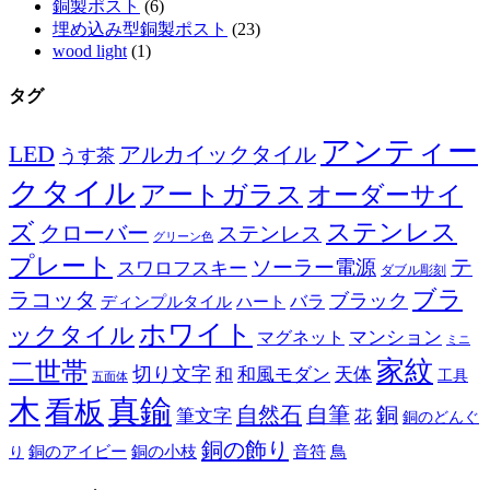
銅製ポスト
(6)
埋め込み型銅製ポスト
(23)
wood light
(1)
タグ
アンティー
LED
アルカイックタイル
うす茶
クタイル
アートガラス
オーダーサイ
ズ
ステンレス
クローバー
ステンレス
グリーン色
プレート
テ
ソーラー電源
スワロフスキー
ダブル彫刻
ブラ
ラコッタ
ブラック
ディンプルタイル
バラ
ハート
ホワイト
ックタイル
マグネット
マンション
ミニ
家紋
二世帯
切り文字
和
和風モダン
天体
工具
五面体
木
真鍮
看板
自然石
自筆
銅
筆文字
花
銅のどんぐ
銅の飾り
銅のアイビー
鳥
り
銅の小枝
音符