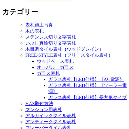
カテゴリー
表札施工写真
木の表札
ステンレス切り文字表札
いぶし真鍮切り文字表札
木目調タイル表札（ウッドグレイン）
FREE-STYLE表札（フリースタイル表札）
ウッドベース表札
オーバル ガラス
ガラス表札
ガラス表札【LED仕様】《AC電源》
ガラス表札【LED仕様】《ソーラー電
源》
ガラス表札【LED仕様】長方形タイプ
HAS取付方法
マンション用表札
アルカイックタイル表札
アンティークタイル表札
フレーバータイル表札