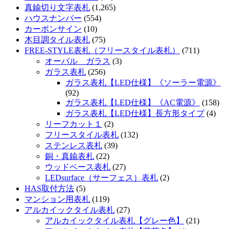
真鍮切り文字表札
(1,265)
ハウスナンバー
(554)
カーボンサイン
(10)
木目調タイル表札
(75)
FREE-STYLE表札（フリースタイル表札）
(711)
オーバル ガラス
(3)
ガラス表札
(256)
ガラス表札【LED仕様】《ソーラー電源》
(92)
ガラス表札【LED仕様】《AC電源》
(158)
ガラス表札【LED仕様】長方形タイプ
(4)
リーフカット１
(2)
フリースタイル表札
(132)
ステンレス表札
(39)
銅・真鍮表札
(22)
ウッドベース表札
(27)
LEDsurface（サーフェス）表札
(2)
HAS取付方法
(5)
マンション用表札
(119)
アルカイックタイル表札
(27)
アルカイックタイル表札【グレー色】
(21)