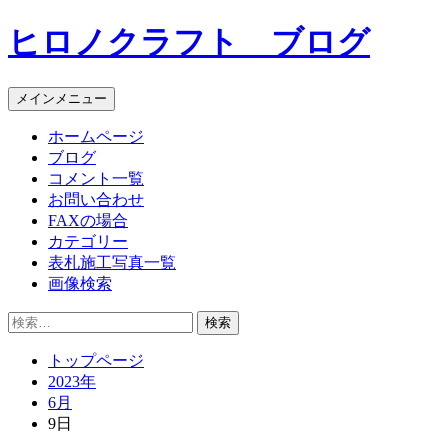
コ
ヒロノクラフト ブログ
ン
テ
ン
メインメニュー
ツ
へ
ホームページ
ス
ブログ
キ
コメント一覧
ッ
お問い合わせ
プ
FAXの場合
カテゴリー
表札施工写真一覧
画像検索
検
索:
トップページ
2023年
6月
9日