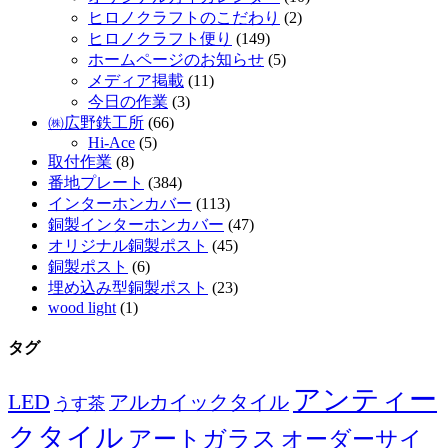
ヒロノクラフトのこだわり
(2)
ヒロノクラフト便り
(149)
ホームページのお知らせ
(5)
メディア掲載
(11)
今日の作業
(3)
㈱広野鉄工所
(66)
Hi-Ace
(5)
取付作業
(8)
番地プレート
(384)
インターホンカバー
(113)
銅製インターホンカバー
(47)
オリジナル銅製ポスト
(45)
銅製ポスト
(6)
埋め込み型銅製ポスト
(23)
wood light
(1)
タグ
アンティー
LED
アルカイックタイル
うす茶
クタイル
アートガラス
オーダーサイ