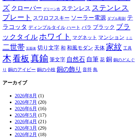
ズ
ステンレス
クローバー
ステンレス
グリーン色
プレート
テ
ソーラー電源
スワロフスキー
ダブル彫刻
ブラ
ラコッタ
ブラック
ディンプルタイル
バラ
ハート
ホワイト
ックタイル
マグネット
マンション
ミニ
家紋
二世帯
切り文字
和
和風モダン
天体
工具
五面体
木
真鍮
看板
自然石
自筆
銅
筆文字
花
銅のどんぐ
銅の飾り
銅のアイビー
鳥
り
銅の小枝
音符
アーカイブ
2026年8月
(1)
2026年7月
(20)
2026年6月
(16)
2026年5月
(17)
2026年4月
(21)
2026年3月
(29)
2026年2月
(18)