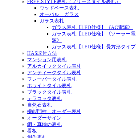
FREE-STYLE表札（フリースタイル表札）
ウッドベース表札
オーバル ガラス
ガラス表札
ガラス表札【LED仕様】《AC電源》
ガラス表札【LED仕様】《ソーラー電
源》
ガラス表札【LED仕様】長方形タイプ
HAS取付方法
マンション用表札
アルカイックタイル表札
アンティークタイル表札
フレーバータイル表札
ホワイトタイル表札
ブラックタイル表札
テラコッタ表札
自然石表札
機能門柱 オーダー表札
オーダーサイン
銅・真鍮の表札
看板
創作表札