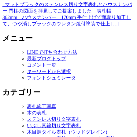
マットブラックのステンレス切り文字表札とハウスナンバ
ー 門柱の図面を拝見してご提案しました 表札幅
362mm ハウスナンバー 170mm 手仕上げで面取り加工し
て、つや消しブラックのウレタン焼付塗装で仕上 […]
メニュー
LINEで打ち合わせ方法
最新ブログトップ
コメント一覧
キーワードから選択
フォントシュミレータ
カテゴリー
表札施工写真
木の表札
ステンレス切り文字表札
いぶし真鍮切り文字表札
木目調タイル表札（ウッドグレイン）