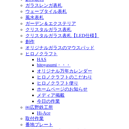
ガラスレンガ表札
ウェーブタイル表札
風水表札
ガーデン＆エクステリア
クリスタルガラス表札
クリスタルガラス表札【LED仕様】
創作
オリジナルガラスのマウスパッド
ヒロノクラフト
HAS
hitoyasumi・・・
オリジナル万年カレンダー
ヒロノクラフトのこだわり
ヒロノクラフト便り
ホームページのお知らせ
メディア掲載
今日の作業
㈱広野鉄工所
Hi-Ace
取付作業
番地プレート