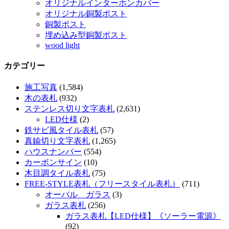
オリジナルインターホンカバー
オリジナル銅製ポスト
銅製ポスト
埋め込み型銅製ポスト
wood light
カテゴリー
施工写真
(1,584)
木の表札
(932)
ステンレス切り文字表札
(2,631)
LED仕様
(2)
鉄サビ風タイル表札
(57)
真鍮切り文字表札
(1,265)
ハウスナンバー
(554)
カーボンサイン
(10)
木目調タイル表札
(75)
FREE-STYLE表札（フリースタイル表札）
(711)
オーバル ガラス
(3)
ガラス表札
(256)
ガラス表札【LED仕様】《ソーラー電源》
(92)