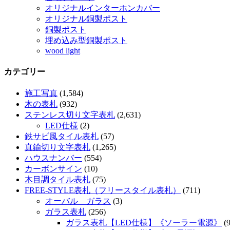
オリジナルインターホンカバー
オリジナル銅製ポスト
銅製ポスト
埋め込み型銅製ポスト
wood light
カテゴリー
施工写真
(1,584)
木の表札
(932)
ステンレス切り文字表札
(2,631)
LED仕様
(2)
鉄サビ風タイル表札
(57)
真鍮切り文字表札
(1,265)
ハウスナンバー
(554)
カーボンサイン
(10)
木目調タイル表札
(75)
FREE-STYLE表札（フリースタイル表札）
(711)
オーバル ガラス
(3)
ガラス表札
(256)
ガラス表札【LED仕様】《ソーラー電源》
(9