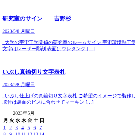
研究室のサイン 吉野杉
2023/5/8 月曜日
大学の宇宙工学関係の研究室のルームサイン 宇宙環境熱工学
文字はレーザー彫刻 表面はウレタンク […]
いぶし真鍮切り文字表札
2023/5/8 月曜日
いぶし仕上げの真鍮切り文字表札 ご希望のイメージで製作し
取付は裏面のビスに合わせてマーキン […]
2023年5月
月
火
水
木
金
土
日
1
2
3
4
5
6
7
8
9
10
11
12
13
14