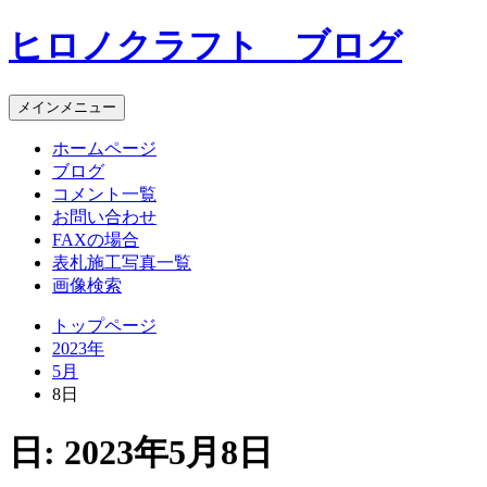
コ
ヒロノクラフト ブログ
ン
テ
ン
メインメニュー
ツ
へ
ホームページ
ス
ブログ
キ
コメント一覧
ッ
お問い合わせ
プ
FAXの場合
表札施工写真一覧
画像検索
トップページ
2023年
5月
8日
日:
2023年5月8日