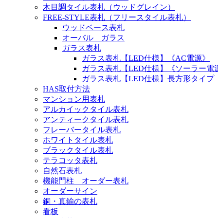
木目調タイル表札（ウッドグレイン）
FREE-STYLE表札（フリースタイル表札）
ウッドベース表札
オーバル ガラス
ガラス表札
ガラス表札【LED仕様】《AC電源》
ガラス表札【LED仕様】《ソーラー電
ガラス表札【LED仕様】長方形タイプ
HAS取付方法
マンション用表札
アルカイックタイル表札
アンティークタイル表札
フレーバータイル表札
ホワイトタイル表札
ブラックタイル表札
テラコッタ表札
自然石表札
機能門柱 オーダー表札
オーダーサイン
銅・真鍮の表札
看板