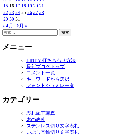
15
16
17
18
19
20
21
22
23
24
25
26
27
28
29
30
31
« 4月
6月 »
検
索:
メニュー
LINEで打ち合わせ方法
最新ブログトップ
コメント一覧
キーワードから選択
フォントシュミレータ
カテゴリー
表札施工写真
木の表札
ステンレス切り文字表札
いぶし真鍮切り文字表札