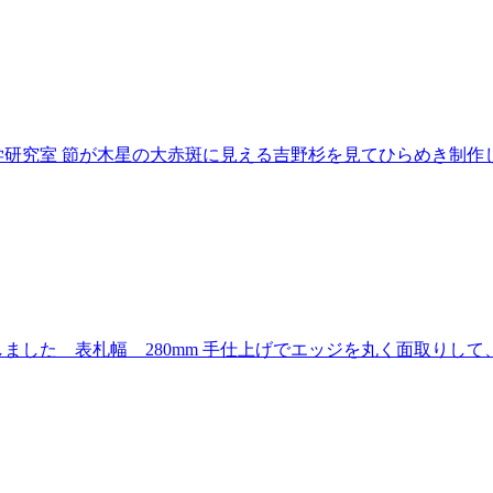
研究室 節が木星の大赤斑に見える吉野杉を見てひらめき制作し
ました 表札幅 280mm 手仕上げでエッジを丸く面取りし