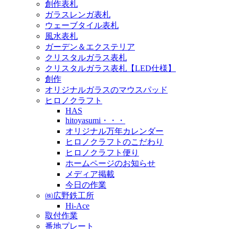
創作表札
ガラスレンガ表札
ウェーブタイル表札
風水表札
ガーデン＆エクステリア
クリスタルガラス表札
クリスタルガラス表札【LED仕様】
創作
オリジナルガラスのマウスパッド
ヒロノクラフト
HAS
hitoyasumi・・・
オリジナル万年カレンダー
ヒロノクラフトのこだわり
ヒロノクラフト便り
ホームページのお知らせ
メディア掲載
今日の作業
㈱広野鉄工所
Hi-Ace
取付作業
番地プレート