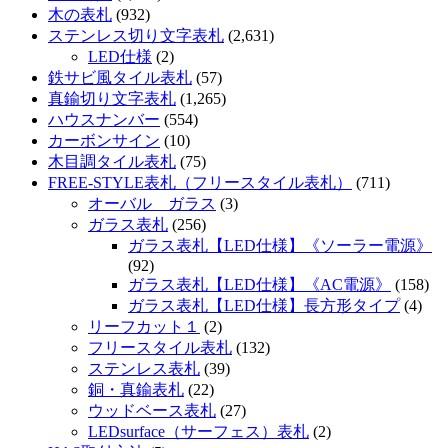
木の表札
(932)
ステンレス切り文字表札
(2,631)
LED仕様
(2)
鉄サビ風タイル表札
(57)
真鍮切り文字表札
(1,265)
ハウスナンバー
(554)
カーボンサイン
(10)
木目調タイル表札
(75)
FREE-STYLE表札（フリースタイル表札）
(711)
オーバル ガラス
(3)
ガラス表札
(256)
ガラス表札【LED仕様】《ソーラー電源》
(92)
ガラス表札【LED仕様】《AC電源》
(158)
ガラス表札【LED仕様】長方形タイプ
(4)
リーフカット１
(2)
フリースタイル表札
(132)
ステンレス表札
(39)
銅・真鍮表札
(22)
ウッドベース表札
(27)
LEDsurface（サーフェス）表札
(2)