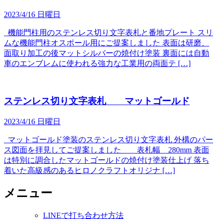
2023/4/16 日曜日
機能門柱用のステンレス切り文字表札と番地プレート スリ
ムな機能門柱オスポール用にご提案しました 表面は研磨、
面取り加工の後マットシルバーの焼付け塗装 裏面には自動
車のエンブレムに使われる強力な工業用の両面テ […]
ステンレス切り文字表札 マットゴールド
2023/4/16 日曜日
マットゴールド塗装のステンレス切り文字表札 外構のパー
ス図面を拝見してご提案しました 表札幅 280mm 表面
は特別に調合したマットゴールドの焼付け塗装仕上げ 落ち
着いた高級感のあるヒロノクラフトオリジナ […]
メニュー
LINEで打ち合わせ方法