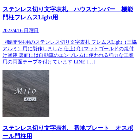
ステンレス切り文字表札 ハウスナンバー 機能
門柱フレムスLight用
2023/4/16 日曜日
機能門柱用のステンレス切り文字表札 フレムスLight（三協
アルミ）用に製作しました 仕上げはマットゴールドの焼付
け塗装 裏面には自動車のエンブレムに使われる強力な工業
用の両面テープを付けています LINE […]
ステンレス切り文字表札 番地プレート オスポ
ール門柱用