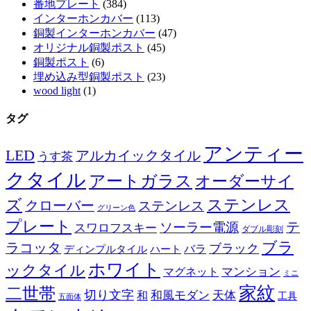
番地プレート
(384)
インターホンカバー
(113)
銅製インターホンカバー
(47)
オリジナル銅製ポスト
(45)
銅製ポスト
(6)
埋め込み型銅製ポスト
(23)
wood light
(1)
タグ
アンティー
LED
アルカイックタイル
うす茶
クタイル
アートガラス
オーダーサイ
ズ
ステンレス
クローバー
ステンレス
グリーン色
プレート
テ
ソーラー電源
スワロフスキー
ダブル彫刻
ブラ
ラコッタ
ブラック
ディンプルタイル
バラ
ハート
ホワイト
ックタイル
マグネット
マンション
ミニ
家紋
二世帯
切り文字
和
和風モダン
天体
工具
五面体