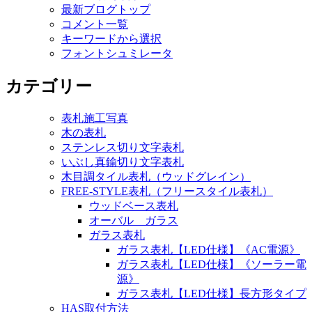
最新ブログトップ
コメント一覧
キーワードから選択
フォントシュミレータ
カテゴリー
表札施工写真
木の表札
ステンレス切り文字表札
いぶし真鍮切り文字表札
木目調タイル表札（ウッドグレイン）
FREE-STYLE表札（フリースタイル表札）
ウッドベース表札
オーバル ガラス
ガラス表札
ガラス表札【LED仕様】《AC電源》
ガラス表札【LED仕様】《ソーラー電
源》
ガラス表札【LED仕様】長方形タイプ
HAS取付方法