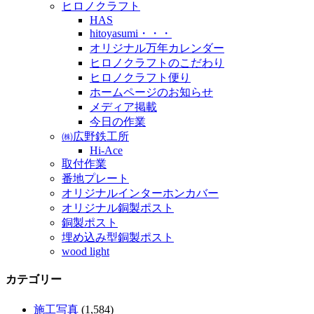
ヒロノクラフト
HAS
hitoyasumi・・・
オリジナル万年カレンダー
ヒロノクラフトのこだわり
ヒロノクラフト便り
ホームページのお知らせ
メディア掲載
今日の作業
㈱広野鉄工所
Hi-Ace
取付作業
番地プレート
オリジナルインターホンカバー
オリジナル銅製ポスト
銅製ポスト
埋め込み型銅製ポスト
wood light
カテゴリー
施工写真
(1,584)