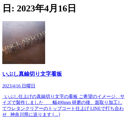
日:
2023年4月16日
いぶし真鍮切り文字看板
2023/4/16 日曜日
いぶし仕上げの真鍮切り文字の看板 ご希望のイメージ、サ
イズで製作しました 幅490mm 研磨の後、面取り加工し
てウレタンクリアーのトップコート仕上げ LINEで打ち合わ
せ 神奈川県に送ります […]