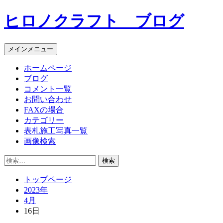
コ
ヒロノクラフト ブログ
ン
テ
ン
メインメニュー
ツ
へ
ホームページ
ス
ブログ
キ
コメント一覧
ッ
お問い合わせ
プ
FAXの場合
カテゴリー
表札施工写真一覧
画像検索
検
索:
トップページ
2023年
4月
16日