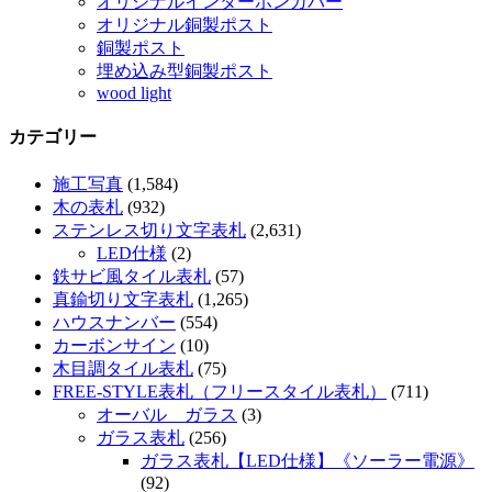
オリジナルインターホンカバー
オリジナル銅製ポスト
銅製ポスト
埋め込み型銅製ポスト
wood light
カテゴリー
施工写真
(1,584)
木の表札
(932)
ステンレス切り文字表札
(2,631)
LED仕様
(2)
鉄サビ風タイル表札
(57)
真鍮切り文字表札
(1,265)
ハウスナンバー
(554)
カーボンサイン
(10)
木目調タイル表札
(75)
FREE-STYLE表札（フリースタイル表札）
(711)
オーバル ガラス
(3)
ガラス表札
(256)
ガラス表札【LED仕様】《ソーラー電源》
(92)