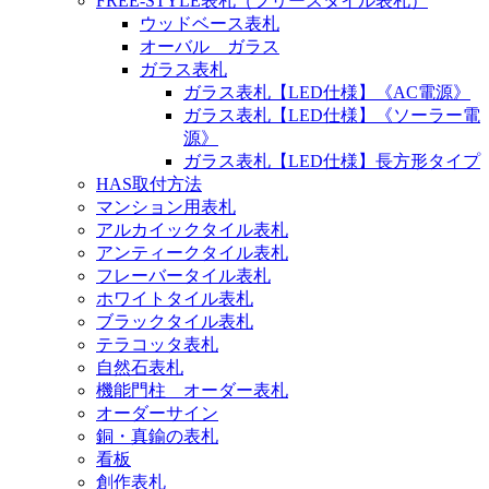
FREE-STYLE表札（フリースタイル表札）
ウッドベース表札
オーバル ガラス
ガラス表札
ガラス表札【LED仕様】《AC電源》
ガラス表札【LED仕様】《ソーラー電
源》
ガラス表札【LED仕様】長方形タイプ
HAS取付方法
マンション用表札
アルカイックタイル表札
アンティークタイル表札
フレーバータイル表札
ホワイトタイル表札
ブラックタイル表札
テラコッタ表札
自然石表札
機能門柱 オーダー表札
オーダーサイン
銅・真鍮の表札
看板
創作表札