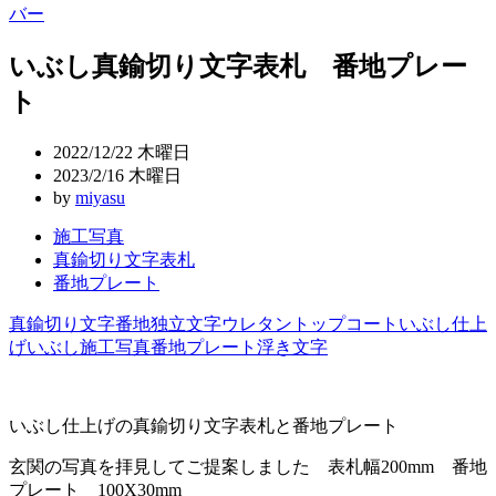
稿
バー
ナ
いぶし真鍮切り文字表札 番地プレー
ビ
ト
ゲ
ー
2022/12/22 木曜日
2023/2/16 木曜日
シ
by
miyasu
ョ
施工写真
ン
真鍮切り文字表札
番地プレート
真鍮切り文字
番地
独立文字
ウレタントップコート
いぶし仕上
げ
いぶし
施工写真
番地プレート
浮き文字
いぶし仕上げの真鍮切り文字表札と番地プレート
玄関の写真を拝見してご提案しました 表札幅200mm 番地
プレート 100X30mm