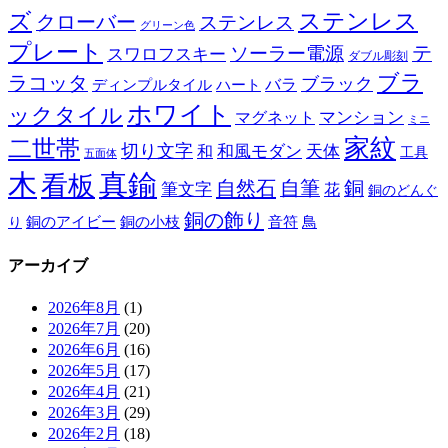
ズ
ステンレス
クローバー
ステンレス
グリーン色
プレート
テ
ソーラー電源
スワロフスキー
ダブル彫刻
ブラ
ラコッタ
ブラック
ディンプルタイル
バラ
ハート
ホワイト
ックタイル
マグネット
マンション
ミニ
家紋
二世帯
切り文字
和
和風モダン
天体
工具
五面体
木
真鍮
看板
自然石
自筆
銅
筆文字
花
銅のどんぐ
銅の飾り
銅のアイビー
鳥
り
銅の小枝
音符
アーカイブ
2026年8月
(1)
2026年7月
(20)
2026年6月
(16)
2026年5月
(17)
2026年4月
(21)
2026年3月
(29)
2026年2月
(18)