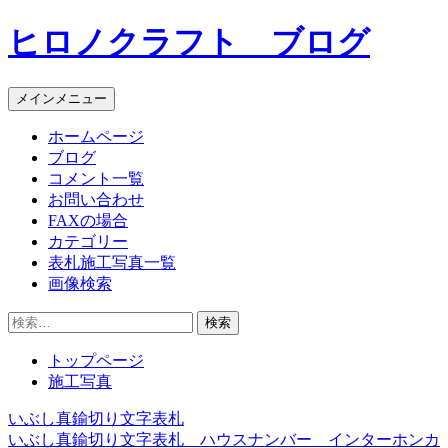
コ
ヒロノクラフト ブログ
ン
テ
ン
メインメニュー
ツ
へ
ホームページ
ス
ブログ
キ
コメント一覧
ッ
お問い合わせ
プ
FAXの場合
カテゴリー
表札施工写真一覧
画像検索
検
索:
トップページ
施工写真
いぶし真鍮切り文字表札
投
いぶし真鍮切り文字表札 ハウスナンバー インターホンカ