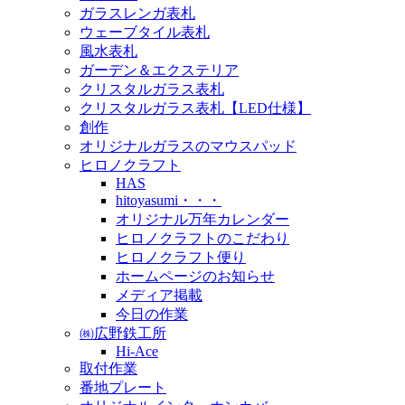
ガラスレンガ表札
ウェーブタイル表札
風水表札
ガーデン＆エクステリア
クリスタルガラス表札
クリスタルガラス表札【LED仕様】
創作
オリジナルガラスのマウスパッド
ヒロノクラフト
HAS
hitoyasumi・・・
オリジナル万年カレンダー
ヒロノクラフトのこだわり
ヒロノクラフト便り
ホームページのお知らせ
メディア掲載
今日の作業
㈱広野鉄工所
Hi-Ace
取付作業
番地プレート