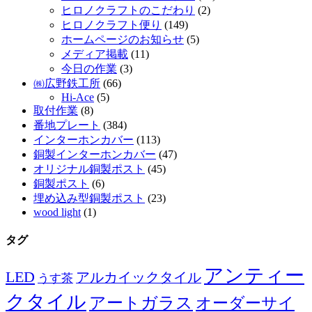
ヒロノクラフトのこだわり
(2)
ヒロノクラフト便り
(149)
ホームページのお知らせ
(5)
メディア掲載
(11)
今日の作業
(3)
㈱広野鉄工所
(66)
Hi-Ace
(5)
取付作業
(8)
番地プレート
(384)
インターホンカバー
(113)
銅製インターホンカバー
(47)
オリジナル銅製ポスト
(45)
銅製ポスト
(6)
埋め込み型銅製ポスト
(23)
wood light
(1)
タグ
アンティー
LED
アルカイックタイル
うす茶
クタイル
アートガラス
オーダーサイ