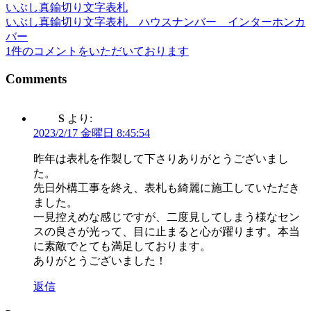
いぶし真鍮切り文字表札
投
いぶし真鍮切り文字表札 ハウスナンバー インターホンカ
稿
バー
1件のコメントをいただいております
ナ
ビ
Comments
ゲ
S
より:
ー
2023/2/17 金曜日 8:45:54
シ
昨年は表札を作製して下さりありがとうございまし
ョ
た。
ン
先日外構工事を終え、表札も綺麗に施工していただき
ました。
一見控えめな感じですが、二度見してしまう様なセン
スの良さが光って、目に止まると心が躍ります。本当
に素敵でとても満足しております。
ありがとうございました！
返信