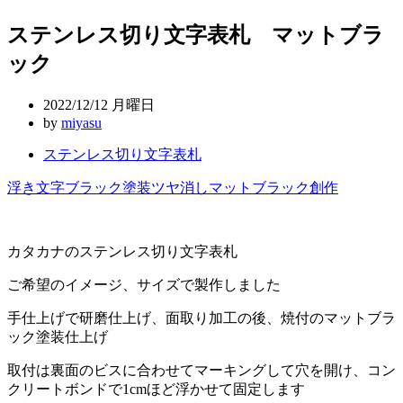
稿
ステンレス切り文字表札 マットブラ
ナ
ック
ビ
ゲ
2022/12/12 月曜日
ー
by
miyasu
シ
ステンレス切り文字表札
ョ
浮き文字
ブラック塗装
ツヤ消し
マットブラック
創作
ン
カタカナのステンレス切り文字表札
ご希望のイメージ、サイズで製作しました
手仕上げで研磨仕上げ、面取り加工の後、焼付のマットブラ
ック塗装仕上げ
取付は裏面のビスに合わせてマーキングして穴を開け、コン
クリートボンドで1cmほど浮かせて固定します