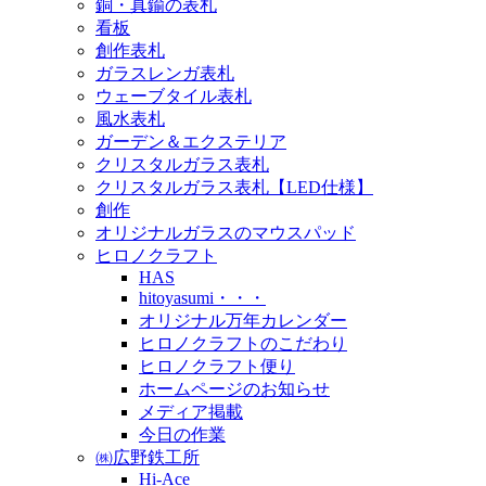
銅・真鍮の表札
看板
創作表札
ガラスレンガ表札
ウェーブタイル表札
風水表札
ガーデン＆エクステリア
クリスタルガラス表札
クリスタルガラス表札【LED仕様】
創作
オリジナルガラスのマウスパッド
ヒロノクラフト
HAS
hitoyasumi・・・
オリジナル万年カレンダー
ヒロノクラフトのこだわり
ヒロノクラフト便り
ホームページのお知らせ
メディア掲載
今日の作業
㈱広野鉄工所
Hi-Ace