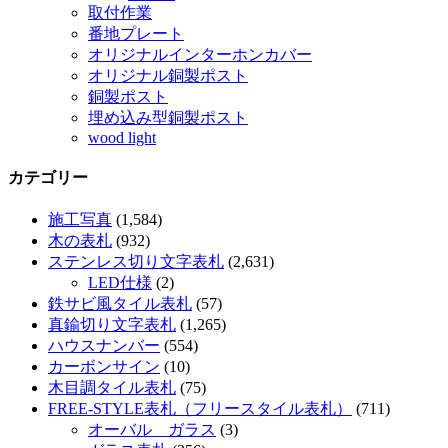
取付作業
番地プレート
オリジナルインターホンカバー
オリジナル銅製ポスト
銅製ポスト
埋め込み型銅製ポスト
wood light
カテゴリー
施工写真
(1,584)
木の表札
(932)
ステンレス切り文字表札
(2,631)
LED仕様
(2)
鉄サビ風タイル表札
(57)
真鍮切り文字表札
(1,265)
ハウスナンバー
(554)
カーボンサイン
(10)
木目調タイル表札
(75)
FREE-STYLE表札（フリースタイル表札）
(711)
オーバル ガラス
(3)