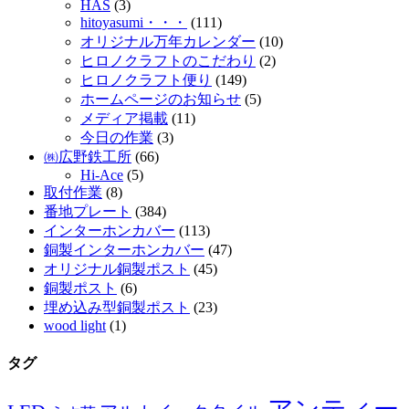
HAS
(3)
hitoyasumi・・・
(111)
オリジナル万年カレンダー
(10)
ヒロノクラフトのこだわり
(2)
ヒロノクラフト便り
(149)
ホームページのお知らせ
(5)
メディア掲載
(11)
今日の作業
(3)
㈱広野鉄工所
(66)
Hi-Ace
(5)
取付作業
(8)
番地プレート
(384)
インターホンカバー
(113)
銅製インターホンカバー
(47)
オリジナル銅製ポスト
(45)
銅製ポスト
(6)
埋め込み型銅製ポスト
(23)
wood light
(1)
タグ