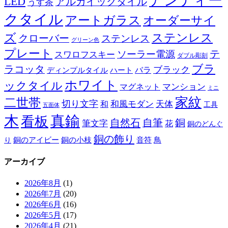
アンティー
LED
アルカイックタイル
うす茶
クタイル
アートガラス
オーダーサイ
ズ
ステンレス
クローバー
ステンレス
グリーン色
プレート
テ
ソーラー電源
スワロフスキー
ダブル彫刻
ブラ
ラコッタ
ブラック
ディンプルタイル
バラ
ハート
ホワイト
ックタイル
マグネット
マンション
ミニ
家紋
二世帯
切り文字
和
和風モダン
天体
工具
五面体
木
真鍮
看板
自然石
自筆
銅
筆文字
花
銅のどんぐ
銅の飾り
銅のアイビー
鳥
り
銅の小枝
音符
アーカイブ
2026年8月
(1)
2026年7月
(20)
2026年6月
(16)
2026年5月
(17)
2026年4月
(21)