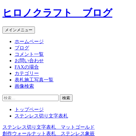
コ
ヒロノクラフト ブログ
ン
テ
ン
メインメニュー
ツ
へ
ホームページ
ス
ブログ
キ
コメント一覧
ッ
お問い合わせ
プ
FAXの場合
カテゴリー
表札施工写真一覧
画像検索
検
索:
トップページ
ステンレス切り文字表札
ステンレス切り文字表札 マットゴールド
投
創作ウォールナット表札 ステンレス象嵌