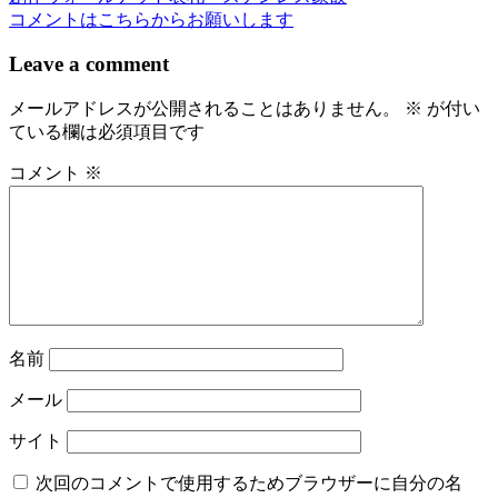
稿
コメントはこちらからお願いします
ナ
Leave a comment
ビ
メールアドレスが公開されることはありません。
※
が付い
ゲ
ている欄は必須項目です
ー
コメント
※
シ
ョ
ン
名前
メール
サイト
次回のコメントで使用するためブラウザーに自分の名