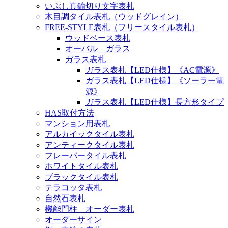
いぶし真鍮切り文字表札
木目調タイル表札（ウッドグレイン）
FREE-STYLE表札（フリースタイル表札）
ウッドベース表札
オーバル ガラス
ガラス表札
ガラス表札【LED仕様】《AC電源》
ガラス表札【LED仕様】《ソーラー電
源》
ガラス表札【LED仕様】長方形タイプ
HAS取付方法
マンション用表札
アルカイックタイル表札
アンティークタイル表札
フレーバータイル表札
ホワイトタイル表札
ブラックタイル表札
テラコッタ表札
自然石表札
機能門柱 オーダー表札
オーダーサイン