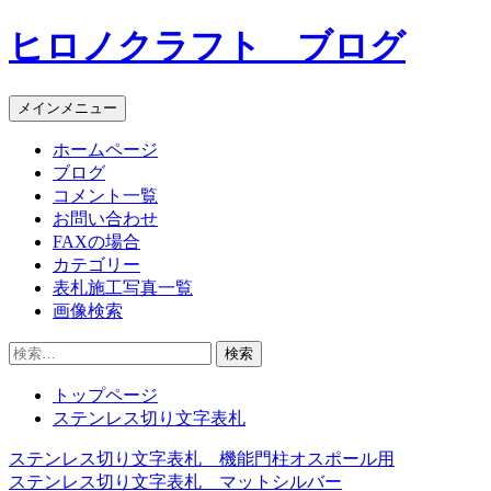
コ
ヒロノクラフト ブログ
ン
テ
ン
メインメニュー
ツ
へ
ホームページ
ス
ブログ
キ
コメント一覧
ッ
お問い合わせ
プ
FAXの場合
カテゴリー
表札施工写真一覧
画像検索
検
索:
トップページ
ステンレス切り文字表札
ステンレス切り文字表札 機能門柱オスポール用
投
ステンレス切り文字表札 マットシルバー