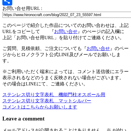
X
お問い合せ用URL :
共
有
このページで紹介した作品についてのお問い合わせは、上記
URLをコピーして 『
お問い合せ
』のぺージの記入欄に
上記「お問い合せ用URL」を貼り付けてご連絡ください。
ご質問、見積依頼、ご注文についても『
お問い合せ
』のペー
ジからヒロノクラフト公式LINE及びメールでお願いしま
す。
※ご利用いただく端末によっては、コメント送信後にエラー
表示されるなどのうまく反映されない場合がございます。
その場合はLINEにて、ご連絡ください。
ステンレス切り文字表札 機能門柱オスポール用
投
ステンレス切り文字表札 マットシルバー
稿
コメントはこちらからお願いします
ナ
Leave a comment
ビ
メールアドレスが公開されることはありません。
※
が付い