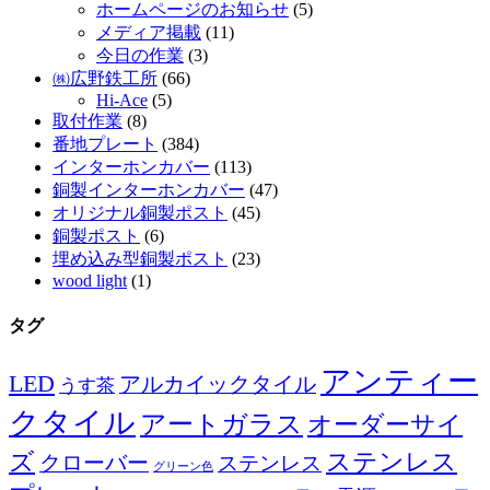
ホームページのお知らせ
(5)
メディア掲載
(11)
今日の作業
(3)
㈱広野鉄工所
(66)
Hi-Ace
(5)
取付作業
(8)
番地プレート
(384)
インターホンカバー
(113)
銅製インターホンカバー
(47)
オリジナル銅製ポスト
(45)
銅製ポスト
(6)
埋め込み型銅製ポスト
(23)
wood light
(1)
タグ
アンティー
LED
アルカイックタイル
うす茶
クタイル
アートガラス
オーダーサイ
ズ
ステンレス
クローバー
ステンレス
グリーン色