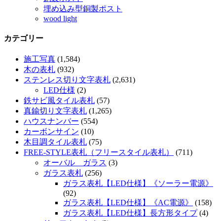
埋め込み型銅製ポスト
wood light
カテゴリー
施工写真
(1,584)
木の表札
(932)
ステンレス切り文字表札
(2,631)
LED仕様
(2)
鉄サビ風タイル表札
(57)
真鍮切り文字表札
(1,265)
ハウスナンバー
(554)
カーボンサイン
(10)
木目調タイル表札
(75)
FREE-STYLE表札（フリースタイル表札）
(711)
オーバル ガラス
(3)
ガラス表札
(256)
ガラス表札【LED仕様】《ソーラー電源》
(92)
ガラス表札【LED仕様】《AC電源》
(158)
ガラス表札【LED仕様】長方形タイプ
(4)