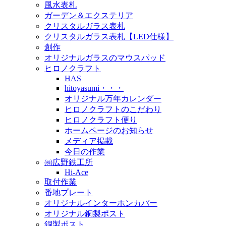
風水表札
ガーデン＆エクステリア
クリスタルガラス表札
クリスタルガラス表札【LED仕様】
創作
オリジナルガラスのマウスパッド
ヒロノクラフト
HAS
hitoyasumi・・・
オリジナル万年カレンダー
ヒロノクラフトのこだわり
ヒロノクラフト便り
ホームページのお知らせ
メディア掲載
今日の作業
㈱広野鉄工所
Hi-Ace
取付作業
番地プレート
オリジナルインターホンカバー
オリジナル銅製ポスト
銅製ポスト