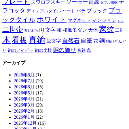
プレート
テ
ソーラー電源
スワロフスキー
ダブル彫刻
ブラ
ラコッタ
ブラック
ディンプルタイル
バラ
ハート
ホワイト
ックタイル
マグネット
マンション
ミニ
家紋
二世帯
切り文字
和
和風モダン
天体
工具
五面体
木
真鍮
看板
自然石
自筆
銅
筆文字
花
銅のどんぐ
銅の飾り
銅のアイビー
鳥
り
銅の小枝
音符
アーカイブ
2026年8月
(1)
2026年7月
(20)
2026年6月
(16)
2026年5月
(17)
2026年4月
(21)
2026年3月
(29)
2026年2月
(18)
2026年1月
(22)
2025年12月
(16)