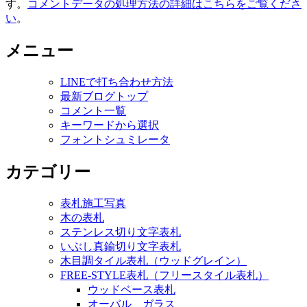
す。
コメントデータの処理方法の詳細はこちらをご覧くださ
い
。
メニュー
LINEで打ち合わせ方法
最新ブログトップ
コメント一覧
キーワードから選択
フォントシュミレータ
カテゴリー
表札施工写真
木の表札
ステンレス切り文字表札
いぶし真鍮切り文字表札
木目調タイル表札（ウッドグレイン）
FREE-STYLE表札（フリースタイル表札）
ウッドベース表札
オーバル ガラス