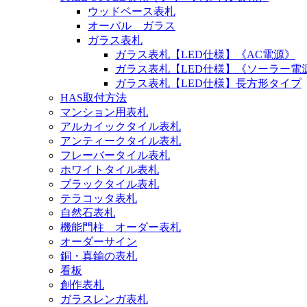
ウッドベース表札
オーバル ガラス
ガラス表札
ガラス表札【LED仕様】《AC電源》
ガラス表札【LED仕様】《ソーラー電
ガラス表札【LED仕様】長方形タイプ
HAS取付方法
マンション用表札
アルカイックタイル表札
アンティークタイル表札
フレーバータイル表札
ホワイトタイル表札
ブラックタイル表札
テラコッタ表札
自然石表札
機能門柱 オーダー表札
オーダーサイン
銅・真鍮の表札
看板
創作表札
ガラスレンガ表札