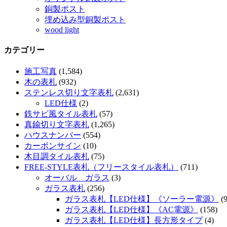
銅製ポスト
埋め込み型銅製ポスト
wood light
カテゴリー
施工写真
(1,584)
木の表札
(932)
ステンレス切り文字表札
(2,631)
LED仕様
(2)
鉄サビ風タイル表札
(57)
真鍮切り文字表札
(1,265)
ハウスナンバー
(554)
カーボンサイン
(10)
木目調タイル表札
(75)
FREE-STYLE表札（フリースタイル表札）
(711)
オーバル ガラス
(3)
ガラス表札
(256)
ガラス表札【LED仕様】《ソーラー電源》
(9
ガラス表札【LED仕様】《AC電源》
(158)
ガラス表札【LED仕様】長方形タイプ
(4)