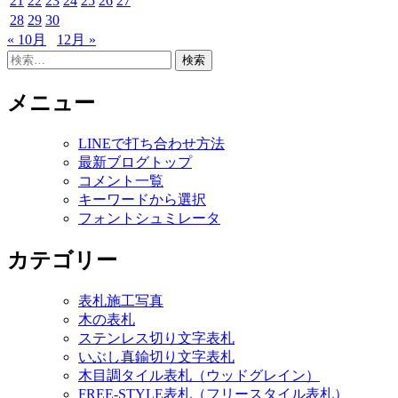
21
22
23
24
25
26
27
28
29
30
« 10月
12月 »
検
索:
メニュー
LINEで打ち合わせ方法
最新ブログトップ
コメント一覧
キーワードから選択
フォントシュミレータ
カテゴリー
表札施工写真
木の表札
ステンレス切り文字表札
いぶし真鍮切り文字表札
木目調タイル表札（ウッドグレイン）
FREE-STYLE表札（フリースタイル表札）