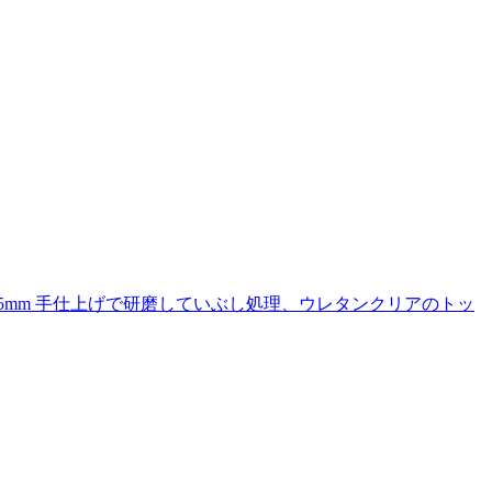
35mm 手仕上げで研磨していぶし処理、ウレタンクリアのトッ