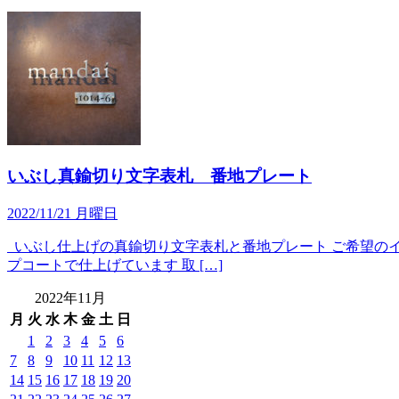
いぶし真鍮切り文字表札 番地プレート
2022/11/21 月曜日
いぶし仕上げの真鍮切り文字表札と番地プレート ご希望のイメ
プコートで仕上げています 取 […]
2022年11月
月
火
水
木
金
土
日
1
2
3
4
5
6
7
8
9
10
11
12
13
14
15
16
17
18
19
20