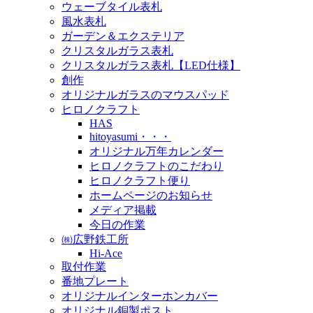
ウェーブタイル表札
風水表札
ガーデン＆エクステリア
クリスタルガラス表札
クリスタルガラス表札【LED仕様】
創作
オリジナルガラスのマウスパッド
ヒロノクラフト
HAS
hitoyasumi・・・
オリジナル万年カレンダー
ヒロノクラフトのこだわり
ヒロノクラフト便り
ホームページのお知らせ
メディア掲載
今日の作業
㈱広野鉄工所
Hi-Ace
取付作業
番地プレート
オリジナルインターホンカバー
オリジナル銅製ポスト