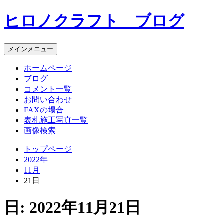
コ
ヒロノクラフト ブログ
ン
テ
ン
メインメニュー
ツ
へ
ホームページ
ス
ブログ
キ
コメント一覧
ッ
お問い合わせ
プ
FAXの場合
表札施工写真一覧
画像検索
トップページ
2022年
11月
21日
日:
2022年11月21日