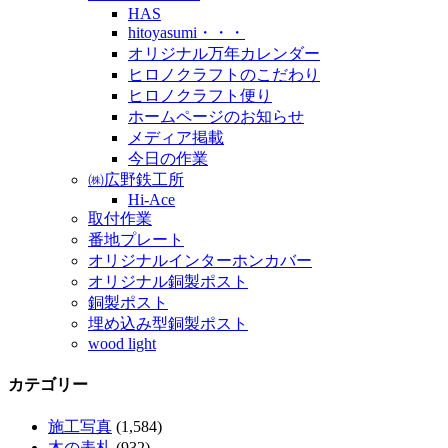
HAS
hitoyasumi・・・
オリジナル万年カレンダー
ヒロノクラフトのこだわり
ヒロノクラフト便り
ホームページのお知らせ
メディア掲載
今日の作業
㈱広野鉄工所
Hi-Ace
取付作業
番地プレート
オリジナルインターホンカバー
オリジナル銅製ポスト
銅製ポスト
埋め込み型銅製ポスト
wood light
カテゴリー
施工写真
(1,584)
木の表札
(932)