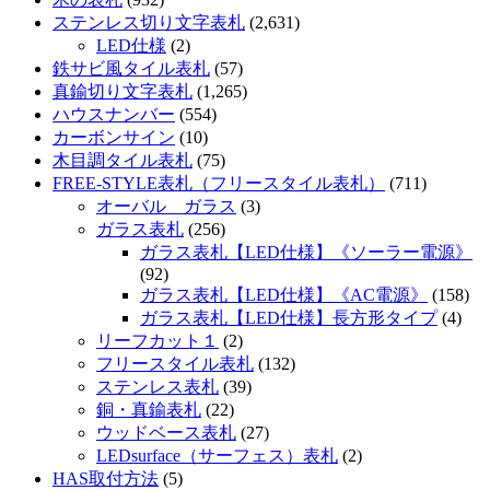
ステンレス切り文字表札
(2,631)
LED仕様
(2)
鉄サビ風タイル表札
(57)
真鍮切り文字表札
(1,265)
ハウスナンバー
(554)
カーボンサイン
(10)
木目調タイル表札
(75)
FREE-STYLE表札（フリースタイル表札）
(711)
オーバル ガラス
(3)
ガラス表札
(256)
ガラス表札【LED仕様】《ソーラー電源》
(92)
ガラス表札【LED仕様】《AC電源》
(158)
ガラス表札【LED仕様】長方形タイプ
(4)
リーフカット１
(2)
フリースタイル表札
(132)
ステンレス表札
(39)
銅・真鍮表札
(22)
ウッドベース表札
(27)
LEDsurface（サーフェス）表札
(2)
HAS取付方法
(5)