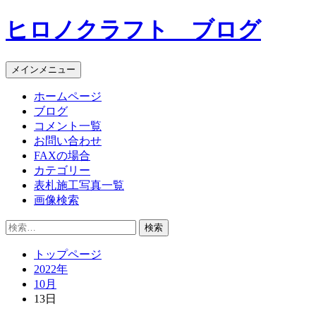
コ
ヒロノクラフト ブログ
ン
テ
ン
メインメニュー
ツ
へ
ホームページ
ス
ブログ
キ
コメント一覧
ッ
お問い合わせ
プ
FAXの場合
カテゴリー
表札施工写真一覧
画像検索
検
索:
トップページ
2022年
10月
13日