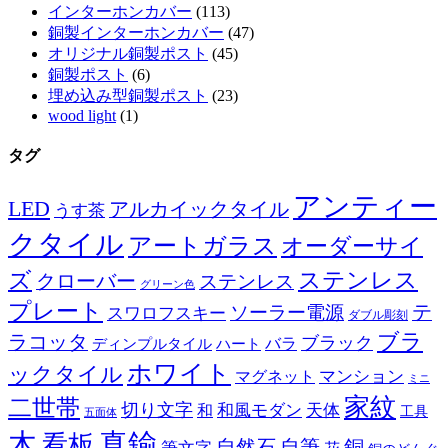
インターホンカバー
(113)
銅製インターホンカバー
(47)
オリジナル銅製ポスト
(45)
銅製ポスト
(6)
埋め込み型銅製ポスト
(23)
wood light
(1)
タグ
アンティー
LED
アルカイックタイル
うす茶
クタイル
アートガラス
オーダーサイ
ズ
ステンレス
クローバー
ステンレス
グリーン色
プレート
テ
ソーラー電源
スワロフスキー
ダブル彫刻
ブラ
ラコッタ
ブラック
ディンプルタイル
バラ
ハート
ホワイト
ックタイル
マグネット
マンション
ミニ
家紋
二世帯
切り文字
和
和風モダン
天体
工具
五面体
木
真鍮
看板
自然石
自筆
銅