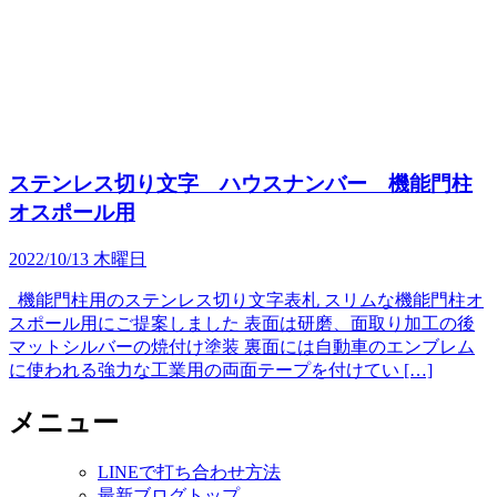
ステンレス切り文字 ハウスナンバー 機能門柱
オスポール用
2022/10/13 木曜日
機能門柱用のステンレス切り文字表札 スリムな機能門柱オ
スポール用にご提案しました 表面は研磨、面取り加工の後
マットシルバーの焼付け塗装 裏面には自動車のエンブレム
に使われる強力な工業用の両面テープを付けてい […]
メニュー
LINEで打ち合わせ方法
最新ブログトップ