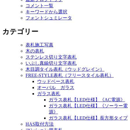
コメント一覧
キーワードから選択
フォントシュミレータ
カテゴリー
表札施工写真
木の表札
ステンレス切り文字表札
いぶし真鍮切り文字表札
木目調タイル表札（ウッドグレイン）
FREE-STYLE表札（フリースタイル表札）
ウッドベース表札
オーバル ガラス
ガラス表札
ガラス表札【LED仕様】《AC電源》
ガラス表札【LED仕様】《ソーラー電
源》
ガラス表札【LED仕様】長方形タイプ
HAS取付方法