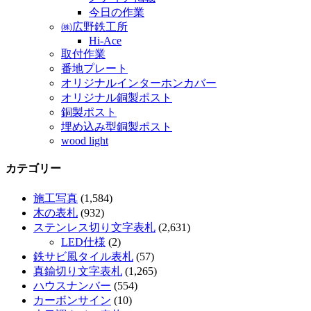
今日の作業
㈱広野鉄工所
Hi-Ace
取付作業
番地プレート
オリジナルインターホンカバー
オリジナル銅製ポスト
銅製ポスト
埋め込み型銅製ポスト
wood light
カテゴリー
施工写真
(1,584)
木の表札
(932)
ステンレス切り文字表札
(2,631)
LED仕様
(2)
鉄サビ風タイル表札
(57)
真鍮切り文字表札
(1,265)
ハウスナンバー
(554)
カーボンサイン
(10)