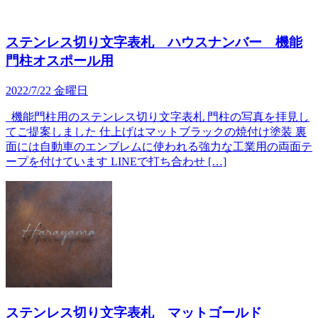
ステンレス切り文字表札 ハウスナンバー 機能
門柱オスポール用
2022/7/22 金曜日
機能門柱用のステンレス切り文字表札 門柱の写真を拝見し
てご提案しました 仕上げはマットブラックの焼付け塗装 裏
面には自動車のエンブレムに使われる強力な工業用の両面テ
ープを付けています LINEで打ち合わせ […]
ステンレス切り文字表札 マットゴールド