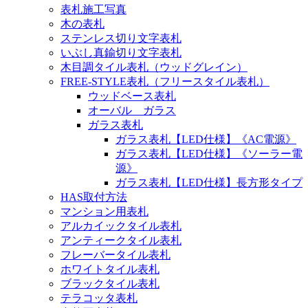
表札施工写真
木の表札
ステンレス切り文字表札
いぶし真鍮切り文字表札
木目調タイル表札（ウッドグレイン）
FREE-STYLE表札（フリースタイル表札）
ウッドベース表札
オーバル ガラス
ガラス表札
ガラス表札【LED仕様】《AC電源》
ガラス表札【LED仕様】《ソーラー電
源》
ガラス表札【LED仕様】長方形タイプ
HAS取付方法
マンション用表札
アルカイックタイル表札
アンティークタイル表札
フレーバータイル表札
ホワイトタイル表札
ブラックタイル表札
テラコッタ表札