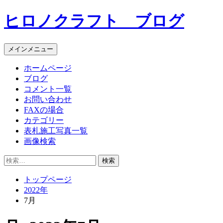
コ
ヒロノクラフト ブログ
ン
テ
ン
メインメニュー
ツ
へ
ホームページ
ス
ブログ
キ
コメント一覧
ッ
お問い合わせ
プ
FAXの場合
カテゴリー
表札施工写真一覧
画像検索
検
索:
トップページ
2022年
7月