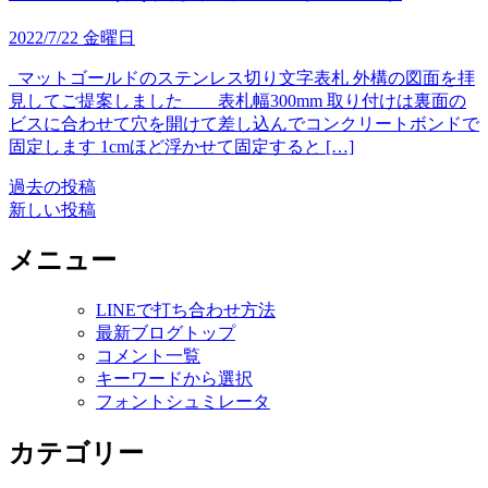
2022/7/22 金曜日
マットゴールドのステンレス切り文字表札 外構の図面を拝
見してご提案しました 表札幅300mm 取り付けは裏面の
ビスに合わせて穴を開けて差し込んでコンクリートボンドで
固定します 1cmほど浮かせて固定すると […]
過去の投稿
投
新しい投稿
稿
メニュー
ナ
ビ
LINEで打ち合わせ方法
ゲ
最新ブログトップ
コメント一覧
ー
キーワードから選択
シ
フォントシュミレータ
ョ
カテゴリー
ン