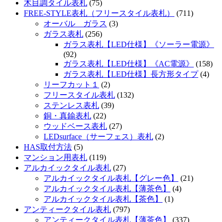
木目調タイル表札
(75)
FREE-STYLE表札（フリースタイル表札）
(711)
オーバル ガラス
(3)
ガラス表札
(256)
ガラス表札【LED仕様】《ソーラー電源》
(92)
ガラス表札【LED仕様】《AC電源》
(158)
ガラス表札【LED仕様】長方形タイプ
(4)
リーフカット１
(2)
フリースタイル表札
(132)
ステンレス表札
(39)
銅・真鍮表札
(22)
ウッドベース表札
(27)
LEDsurface（サーフェス）表札
(2)
HAS取付方法
(5)
マンション用表札
(119)
アルカイックタイル表札
(27)
アルカイックタイル表札【グレー色】
(21)
アルカイックタイル表札【薄茶色】
(4)
アルカイックタイル表札【茶色】
(1)
アンティークタイル表札
(797)
アンティークタイル表札【薄茶色】
(337)