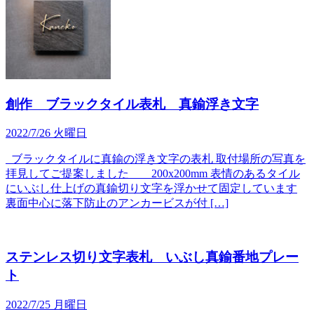
創作 ブラックタイル表札 真鍮浮き文字
2022/7/26 火曜日
ブラックタイルに真鍮の浮き文字の表札 取付場所の写真を
拝見してご提案しました 200x200mm 表情のあるタイル
にいぶし仕上げの真鍮切り文字を浮かせて固定しています
裏面中心に落下防止のアンカービスが付 […]
ステンレス切り文字表札 いぶし真鍮番地プレー
ト
2022/7/25 月曜日