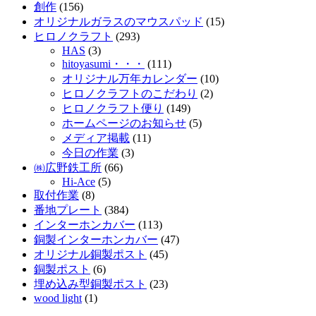
創作
(156)
オリジナルガラスのマウスパッド
(15)
ヒロノクラフト
(293)
HAS
(3)
hitoyasumi・・・
(111)
オリジナル万年カレンダー
(10)
ヒロノクラフトのこだわり
(2)
ヒロノクラフト便り
(149)
ホームページのお知らせ
(5)
メディア掲載
(11)
今日の作業
(3)
㈱広野鉄工所
(66)
Hi-Ace
(5)
取付作業
(8)
番地プレート
(384)
インターホンカバー
(113)
銅製インターホンカバー
(47)
オリジナル銅製ポスト
(45)
銅製ポスト
(6)
埋め込み型銅製ポスト
(23)
wood light
(1)