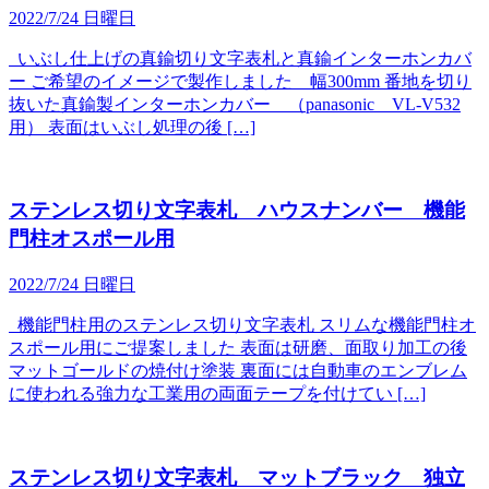
2022/7/24 日曜日
いぶし仕上げの真鍮切り文字表札と真鍮インターホンカバ
ー ご希望のイメージで製作しました 幅300mm 番地を切り
抜いた真鍮製インターホンカバー （panasonic VL-V532
用） 表面はいぶし処理の後 […]
ステンレス切り文字表札 ハウスナンバー 機能
門柱オスポール用
2022/7/24 日曜日
機能門柱用のステンレス切り文字表札 スリムな機能門柱オ
スポール用にご提案しました 表面は研磨、面取り加工の後
マットゴールドの焼付け塗装 裏面には自動車のエンブレム
に使われる強力な工業用の両面テープを付けてい […]
ステンレス切り文字表札 マットブラック 独立