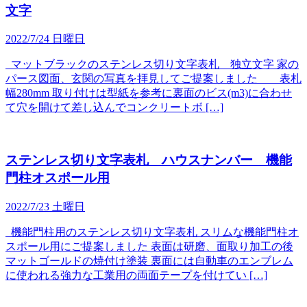
文字
2022/7/24 日曜日
マットブラックのステンレス切り文字表札 独立文字 家の
パース図面、玄関の写真を拝見してご提案しました 表札
幅280mm 取り付けは型紙を参考に裏面のビス(m3)に合わせ
て穴を開けて差し込んでコンクリートボ […]
ステンレス切り文字表札 ハウスナンバー 機能
門柱オスポール用
2022/7/23 土曜日
機能門柱用のステンレス切り文字表札 スリムな機能門柱オ
スポール用にご提案しました 表面は研磨、面取り加工の後
マットゴールドの焼付け塗装 裏面には自動車のエンブレム
に使われる強力な工業用の両面テープを付けてい […]