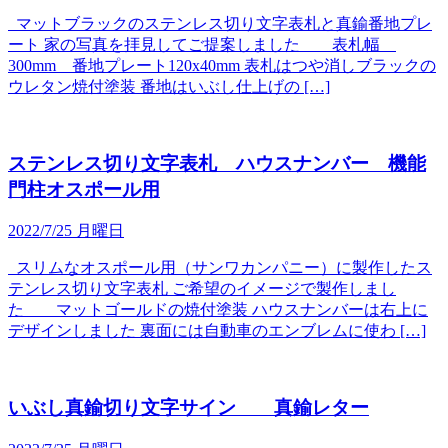
マットブラックのステンレス切り文字表札と真鍮番地プレ
ート 家の写真を拝見してご提案しました 表札幅
300mm 番地プレート120x40mm 表札はつや消しブラックの
ウレタン焼付塗装 番地はいぶし仕上げの […]
ステンレス切り文字表札 ハウスナンバー 機能
門柱オスポール用
2022/7/25 月曜日
スリムなオスポール用（サンワカンパニー）に製作したス
テンレス切り文字表札 ご希望のイメージで製作しまし
た マットゴールドの焼付塗装 ハウスナンバーは右上に
デザインしました 裏面には自動車のエンブレムに使わ […]
いぶし真鍮切り文字サイン 真鍮レター