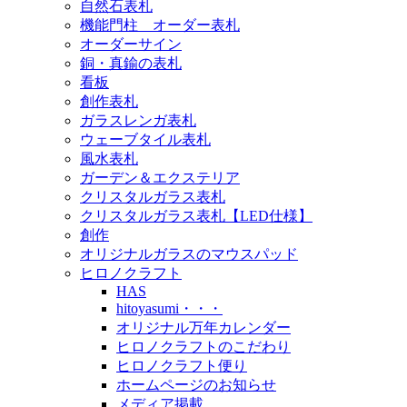
自然石表札
機能門柱 オーダー表札
オーダーサイン
銅・真鍮の表札
看板
創作表札
ガラスレンガ表札
ウェーブタイル表札
風水表札
ガーデン＆エクステリア
クリスタルガラス表札
クリスタルガラス表札【LED仕様】
創作
オリジナルガラスのマウスパッド
ヒロノクラフト
HAS
hitoyasumi・・・
オリジナル万年カレンダー
ヒロノクラフトのこだわり
ヒロノクラフト便り
ホームページのお知らせ
メディア掲載