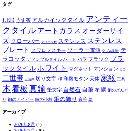
タグ
アンティー
LED
アルカイックタイル
うす茶
クタイル
アートガラス
オーダーサイ
ズ
ステンレス
クローバー
ステンレス
グリーン色
プレート
テ
ソーラー電源
スワロフスキー
ダブル彫刻
ブラ
ラコッタ
ブラック
ディンプルタイル
バラ
ハート
ホワイト
ックタイル
マグネット
マンション
ミニ
家紋
二世帯
切り文字
和
和風モダン
天体
工具
五面体
木
真鍮
看板
自然石
自筆
銅
筆文字
花
銅のどんぐ
銅の飾り
銅のアイビー
鳥
り
銅の小枝
音符
アーカイブ
2026年8月
(1)
2026年7月
(20)