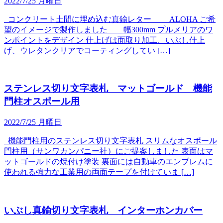
2022/7/25 月曜日
コンクリート土間に埋め込む真鍮レター ALOHA ご希
望のイメージで製作しました 幅300mm プルメリアのワ
ンポイントをデザイン 仕上げは面取り加工、いぶし仕上
げ、ウレタンクリアでコーティングしてい […]
ステンレス切り文字表札 マットゴールド 機能
門柱オスポール用
2022/7/25 月曜日
機能門柱用のステンレス切り文字表札 スリムなオスポール
門柱用（サンワカンパニー社）にご提案しました 表面はマ
ットゴールドの焼付け塗装 裏面には自動車のエンブレムに
使われる強力な工業用の両面テープを付けていま […]
いぶし真鍮切り文字表札 インターホンカバー