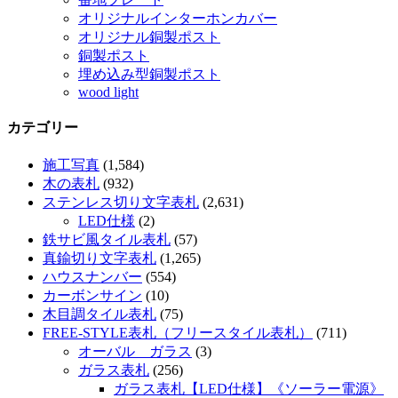
オリジナルインターホンカバー
オリジナル銅製ポスト
銅製ポスト
埋め込み型銅製ポスト
wood light
カテゴリー
施工写真
(1,584)
木の表札
(932)
ステンレス切り文字表札
(2,631)
LED仕様
(2)
鉄サビ風タイル表札
(57)
真鍮切り文字表札
(1,265)
ハウスナンバー
(554)
カーボンサイン
(10)
木目調タイル表札
(75)
FREE-STYLE表札（フリースタイル表札）
(711)
オーバル ガラス
(3)
ガラス表札
(256)
ガラス表札【LED仕様】《ソーラー電源》