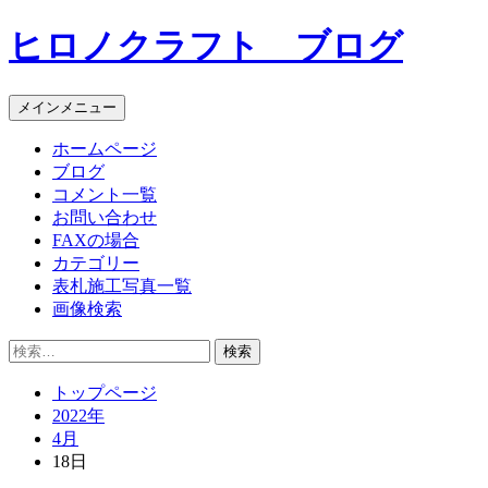
コ
ヒロノクラフト ブログ
ン
テ
ン
メインメニュー
ツ
へ
ホームページ
ス
ブログ
キ
コメント一覧
ッ
お問い合わせ
プ
FAXの場合
カテゴリー
表札施工写真一覧
画像検索
検
索:
トップページ
2022年
4月
18日