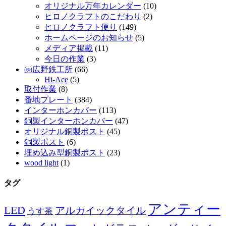
オリジナル万年カレンダー
(10)
ヒロノクラフトのこだわり
(2)
ヒロノクラフト便り
(149)
ホームページのお知らせ
(5)
メディア掲載
(11)
今日の作業
(3)
㈱広野鉄工所
(66)
Hi-Ace
(5)
取付作業
(8)
番地プレート
(384)
インターホンカバー
(113)
銅製インターホンカバー
(47)
オリジナル銅製ポスト
(45)
銅製ポスト
(6)
埋め込み型銅製ポスト
(23)
wood light
(1)
タグ
アンティー
LED
アルカイックタイル
うす茶