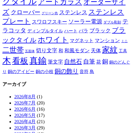
クタイル
アートガラス
オーダーサイ
ズ
ステンレス
クローバー
ステンレス
グリーン色
プレート
テ
ソーラー電源
スワロフスキー
ダブル彫刻
ブラ
ラコッタ
ブラック
ディンプルタイル
バラ
ハート
ホワイト
ックタイル
マグネット
マンション
ミニ
家紋
二世帯
切り文字
和
和風モダン
天体
工具
五面体
木
真鍮
看板
自然石
自筆
銅
筆文字
花
銅のどんぐ
銅の飾り
銅のアイビー
鳥
り
銅の小枝
音符
アーカイブ
2026年8月
(1)
2026年7月
(20)
2026年6月
(16)
2026年5月
(17)
2026年4月
(21)
2026年3月
(29)