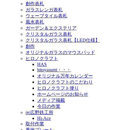
創作表札
ガラスレンガ表札
ウェーブタイル表札
風水表札
ガーデン＆エクステリア
クリスタルガラス表札
クリスタルガラス表札【LED仕様】
創作
オリジナルガラスのマウスパッド
ヒロノクラフト
HAS
hitoyasumi・・・
オリジナル万年カレンダー
ヒロノクラフトのこだわり
ヒロノクラフト便り
ホームページのお知らせ
メディア掲載
今日の作業
㈱広野鉄工所
Hi-Ace
取付作業
番地プレート