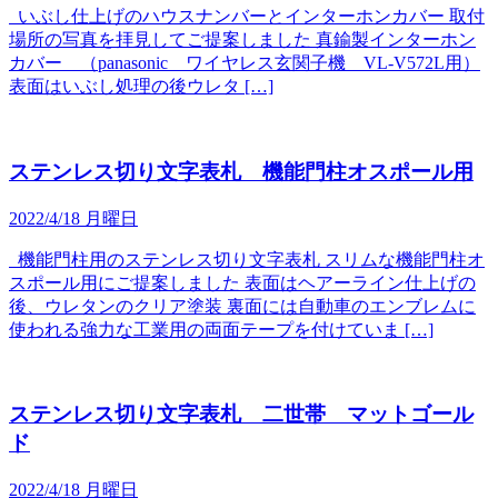
いぶし仕上げのハウスナンバーとインターホンカバー 取付
場所の写真を拝見してご提案しました 真鍮製インターホン
カバー （panasonic ワイヤレス玄関子機 VL-V572L用）
表面はいぶし処理の後ウレタ […]
ステンレス切り文字表札 機能門柱オスポール用
2022/4/18 月曜日
機能門柱用のステンレス切り文字表札 スリムな機能門柱オ
スポール用にご提案しました 表面はヘアーライン仕上げの
後、ウレタンのクリア塗装 裏面には自動車のエンブレムに
使われる強力な工業用の両面テープを付けていま […]
ステンレス切り文字表札 二世帯 マットゴール
ド
2022/4/18 月曜日