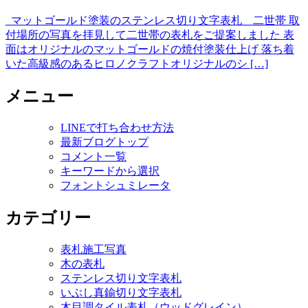
マットゴールド塗装のステンレス切り文字表札 二世帯 取
付場所の写真を拝見して二世帯の表札をご提案しました 表
面はオリジナルのマットゴールドの焼付塗装仕上げ 落ち着
いた高級感のあるヒロノクラフトオリジナルのシ […]
メニュー
LINEで打ち合わせ方法
最新ブログトップ
コメント一覧
キーワードから選択
フォントシュミレータ
カテゴリー
表札施工写真
木の表札
ステンレス切り文字表札
いぶし真鍮切り文字表札
木目調タイル表札（ウッドグレイン）