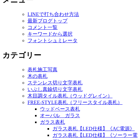
メニュー
LINEで打ち合わせ方法
最新ブログトップ
コメント一覧
キーワードから選択
フォントシュミレータ
カテゴリー
表札施工写真
木の表札
ステンレス切り文字表札
いぶし真鍮切り文字表札
木目調タイル表札（ウッドグレイン）
FREE-STYLE表札（フリースタイル表札）
ウッドベース表札
オーバル ガラス
ガラス表札
ガラス表札【LED仕様】《AC電源》
ガラス表札【LED仕様】《ソーラー電