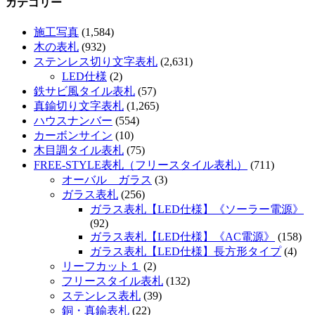
カテゴリー
施工写真
(1,584)
木の表札
(932)
ステンレス切り文字表札
(2,631)
LED仕様
(2)
鉄サビ風タイル表札
(57)
真鍮切り文字表札
(1,265)
ハウスナンバー
(554)
カーボンサイン
(10)
木目調タイル表札
(75)
FREE-STYLE表札（フリースタイル表札）
(711)
オーバル ガラス
(3)
ガラス表札
(256)
ガラス表札【LED仕様】《ソーラー電源》
(92)
ガラス表札【LED仕様】《AC電源》
(158)
ガラス表札【LED仕様】長方形タイプ
(4)
リーフカット１
(2)
フリースタイル表札
(132)
ステンレス表札
(39)
銅・真鍮表札
(22)