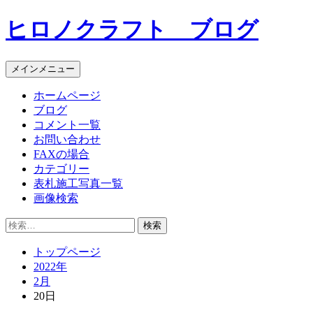
コ
ヒロノクラフト ブログ
ン
テ
ン
メインメニュー
ツ
へ
ホームページ
ス
ブログ
キ
コメント一覧
ッ
お問い合わせ
プ
FAXの場合
カテゴリー
表札施工写真一覧
画像検索
検
索:
トップページ
2022年
2月
20日