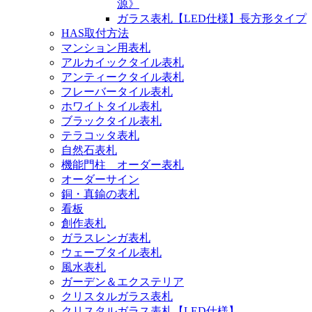
源》
ガラス表札【LED仕様】長方形タイプ
HAS取付方法
マンション用表札
アルカイックタイル表札
アンティークタイル表札
フレーバータイル表札
ホワイトタイル表札
ブラックタイル表札
テラコッタ表札
自然石表札
機能門柱 オーダー表札
オーダーサイン
銅・真鍮の表札
看板
創作表札
ガラスレンガ表札
ウェーブタイル表札
風水表札
ガーデン＆エクステリア
クリスタルガラス表札
クリスタルガラス表札【LED仕様】