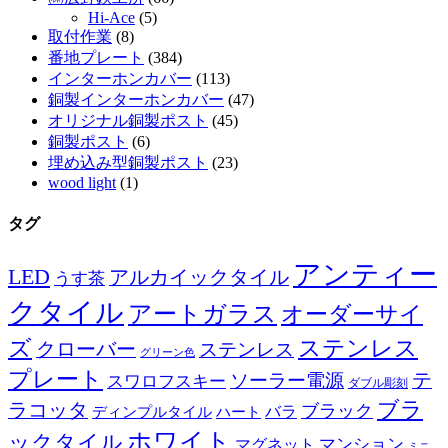
Hi-Ace
(5)
取付作業
(8)
番地プレート
(384)
インターホンカバー
(113)
銅製インターホンカバー
(47)
オリジナル銅製ポスト
(45)
銅製ポスト
(6)
埋め込み型銅製ポスト
(23)
wood light
(1)
タグ
アンティー
LED
アルカイックタイル
うす茶
クタイル
アートガラス
オーダーサイ
ズ
ステンレス
クローバー
ステンレス
グリーン色
プレート
テ
ソーラー電源
スワロフスキー
ダブル彫刻
ブラ
ラコッタ
ブラック
ディンプルタイル
バラ
ハート
ホワイト
ックタイル
マグネット
マンション
ミニ