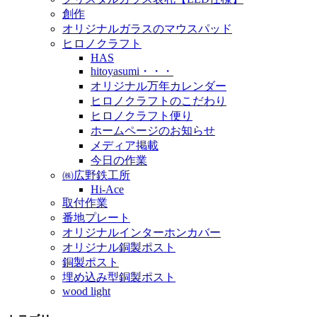
創作
オリジナルガラスのマウスパッド
ヒロノクラフト
HAS
hitoyasumi・・・
オリジナル万年カレンダー
ヒロノクラフトのこだわり
ヒロノクラフト便り
ホームページのお知らせ
メディア掲載
今日の作業
㈱広野鉄工所
Hi-Ace
取付作業
番地プレート
オリジナルインターホンカバー
オリジナル銅製ポスト
銅製ポスト
埋め込み型銅製ポスト
wood light