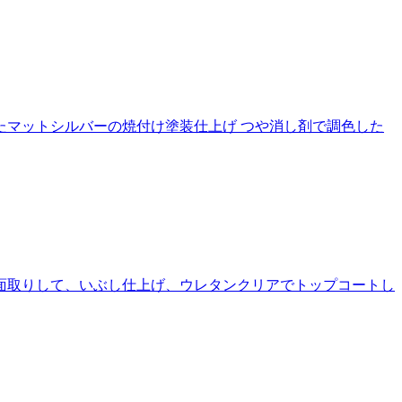
たマットシルバーの焼付け塗装仕上げ つや消し剤で調色した
く面取りして、いぶし仕上げ、ウレタンクリアでトップコートし