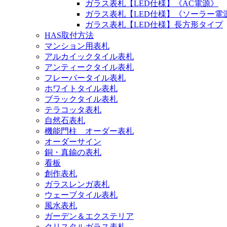
ガラス表札【LED仕様】《AC電源》
ガラス表札【LED仕様】《ソーラー電
ガラス表札【LED仕様】長方形タイプ
HAS取付方法
マンション用表札
アルカイックタイル表札
アンティークタイル表札
フレーバータイル表札
ホワイトタイル表札
ブラックタイル表札
テラコッタ表札
自然石表札
機能門柱 オーダー表札
オーダーサイン
銅・真鍮の表札
看板
創作表札
ガラスレンガ表札
ウェーブタイル表札
風水表札
ガーデン＆エクステリア
クリスタルガラス表札