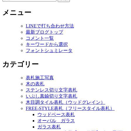
索:
メニュー
LINEで打ち合わせ方法
最新ブログトップ
コメント一覧
キーワードから選択
フォントシュミレータ
カテゴリー
表札施工写真
木の表札
ステンレス切り文字表札
いぶし真鍮切り文字表札
木目調タイル表札（ウッドグレイン）
FREE-STYLE表札（フリースタイル表札）
ウッドベース表札
オーバル ガラス
ガラス表札