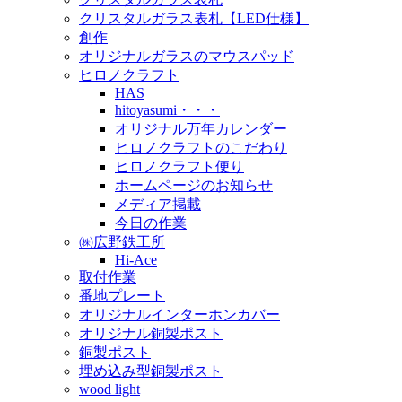
クリスタルガラス表札【LED仕様】
創作
オリジナルガラスのマウスパッド
ヒロノクラフト
HAS
hitoyasumi・・・
オリジナル万年カレンダー
ヒロノクラフトのこだわり
ヒロノクラフト便り
ホームページのお知らせ
メディア掲載
今日の作業
㈱広野鉄工所
Hi-Ace
取付作業
番地プレート
オリジナルインターホンカバー
オリジナル銅製ポスト
銅製ポスト
埋め込み型銅製ポスト
wood light