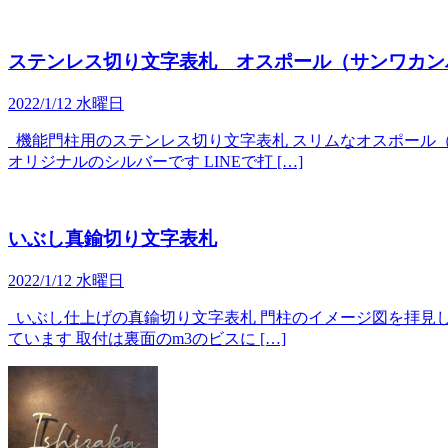
ステンレス切り文字表札 オスポール（サンワカン
2022/1/12 水曜日
機能門柱用のステンレス切り文字表札 スリムなオスポール（
オリジナルのシルバーです LINEで打 […]
いぶし真鍮切り文字表札
2022/1/12 水曜日
いぶし仕上げの真鍮切り文字表札 門柱のイメージ図を拝見し
ています 取付は裏面のm3のビスに […]