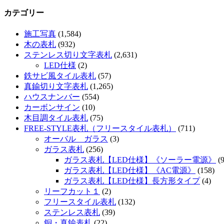
カテゴリー
施工写真
(1,584)
木の表札
(932)
ステンレス切り文字表札
(2,631)
LED仕様
(2)
鉄サビ風タイル表札
(57)
真鍮切り文字表札
(1,265)
ハウスナンバー
(554)
カーボンサイン
(10)
木目調タイル表札
(75)
FREE-STYLE表札（フリースタイル表札）
(711)
オーバル ガラス
(3)
ガラス表札
(256)
ガラス表札【LED仕様】《ソーラー電源》
(9
ガラス表札【LED仕様】《AC電源》
(158)
ガラス表札【LED仕様】長方形タイプ
(4)
リーフカット１
(2)
フリースタイル表札
(132)
ステンレス表札
(39)
銅・真鍮表札
(22)