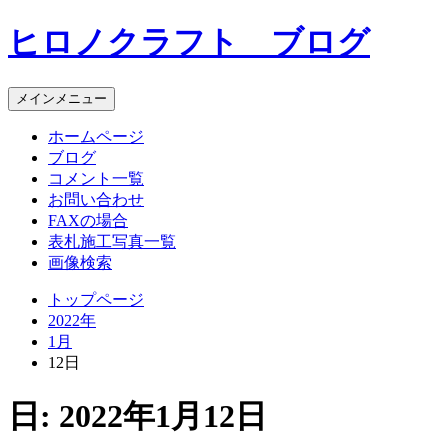
コ
ヒロノクラフト ブログ
ン
テ
ン
メインメニュー
ツ
へ
ホームページ
ス
ブログ
キ
コメント一覧
ッ
お問い合わせ
プ
FAXの場合
表札施工写真一覧
画像検索
トップページ
2022年
1月
12日
日:
2022年1月12日