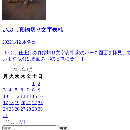
いぶし真鍮切り文字表札
2022/1/12 水曜日
いぶし仕上げの真鍮切り文字表札 家のパース図面を拝見して
います 取付は裏面のm3のビスに合 […]
2022年1月
月
火
水
木
金
土
日
1
2
3
4
5
6
7
8
9
10
11
12
13
14
15
16
17
18
19
20
21
22
23
24
25
26
27
28
29
30
31
« 12月
2月 »
検