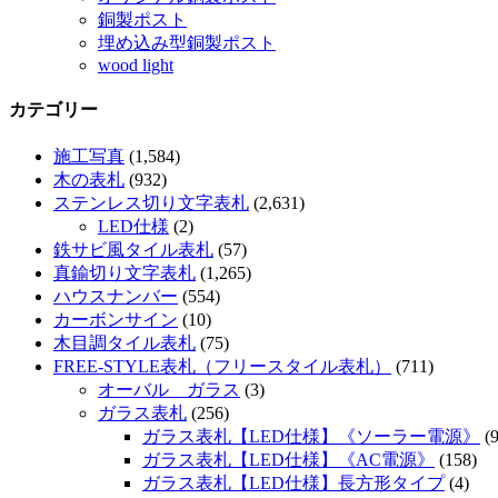
銅製ポスト
埋め込み型銅製ポスト
wood light
カテゴリー
施工写真
(1,584)
木の表札
(932)
ステンレス切り文字表札
(2,631)
LED仕様
(2)
鉄サビ風タイル表札
(57)
真鍮切り文字表札
(1,265)
ハウスナンバー
(554)
カーボンサイン
(10)
木目調タイル表札
(75)
FREE-STYLE表札（フリースタイル表札）
(711)
オーバル ガラス
(3)
ガラス表札
(256)
ガラス表札【LED仕様】《ソーラー電源》
(9
ガラス表札【LED仕様】《AC電源》
(158)
ガラス表札【LED仕様】長方形タイプ
(4)