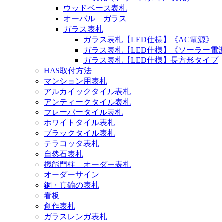
ウッドベース表札
オーバル ガラス
ガラス表札
ガラス表札【LED仕様】《AC電源》
ガラス表札【LED仕様】《ソーラー電
ガラス表札【LED仕様】長方形タイプ
HAS取付方法
マンション用表札
アルカイックタイル表札
アンティークタイル表札
フレーバータイル表札
ホワイトタイル表札
ブラックタイル表札
テラコッタ表札
自然石表札
機能門柱 オーダー表札
オーダーサイン
銅・真鍮の表札
看板
創作表札
ガラスレンガ表札