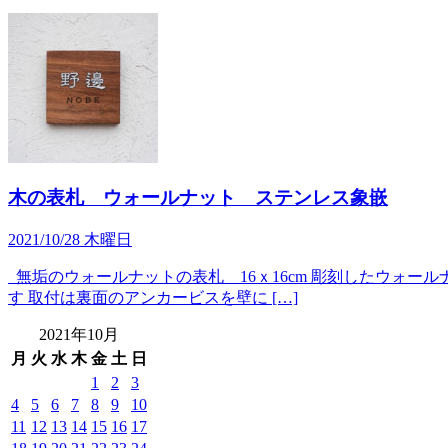
木の表札 ウォールナット ステンレス象嵌
2021/10/28 木曜日
無垢のウォールナットの表札 16ｘ16cm 彫刻したウォ
す 取付は裏面のアンカービスを壁に […]
2021年10月
月
火
水
木
金
土
日
1
2
3
4
5
6
7
8
9
10
11
12
13
14
15
16
17