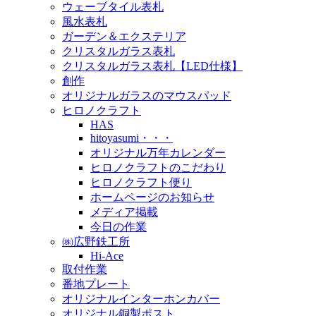
ウェーブタイル表札
風水表札
ガーデン＆エクステリア
クリスタルガラス表札
クリスタルガラス表札【LED仕様】
創作
オリジナルガラスのマウスパッド
ヒロノクラフト
HAS
hitoyasumi・・・
オリジナル万年カレンダー
ヒロノクラフトのこだわり
ヒロノクラフト便り
ホームページのお知らせ
メディア掲載
今日の作業
㈱広野鉄工所
Hi-Ace
取付作業
番地プレート
オリジナルインターホンカバー
オリジナル銅製ポスト