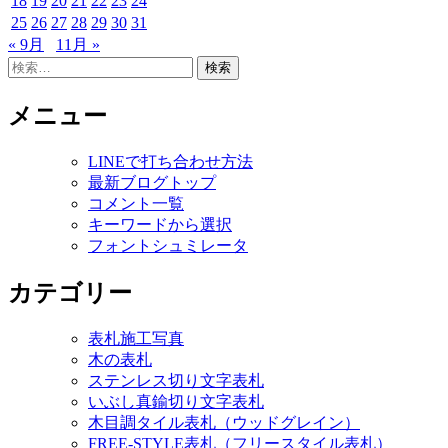
18
19
20
21
22
23
24
25
26
27
28
29
30
31
« 9月
11月 »
検
索:
メニュー
LINEで打ち合わせ方法
最新ブログトップ
コメント一覧
キーワードから選択
フォントシュミレータ
カテゴリー
表札施工写真
木の表札
ステンレス切り文字表札
いぶし真鍮切り文字表札
木目調タイル表札（ウッドグレイン）
FREE-STYLE表札（フリースタイル表札）