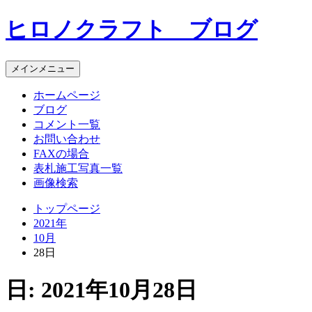
コ
ヒロノクラフト ブログ
ン
テ
ン
メインメニュー
ツ
へ
ホームページ
ス
ブログ
キ
コメント一覧
ッ
お問い合わせ
プ
FAXの場合
表札施工写真一覧
画像検索
トップページ
2021年
10月
28日
日:
2021年10月28日