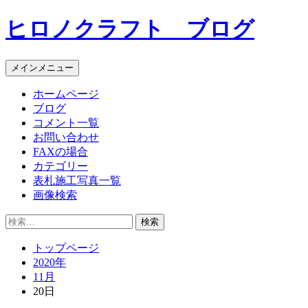
コ
ヒロノクラフト ブログ
ン
テ
ン
メインメニュー
ツ
へ
ホームページ
ス
ブログ
キ
コメント一覧
ッ
お問い合わせ
プ
FAXの場合
カテゴリー
表札施工写真一覧
画像検索
検
索:
トップページ
2020年
11月
20日