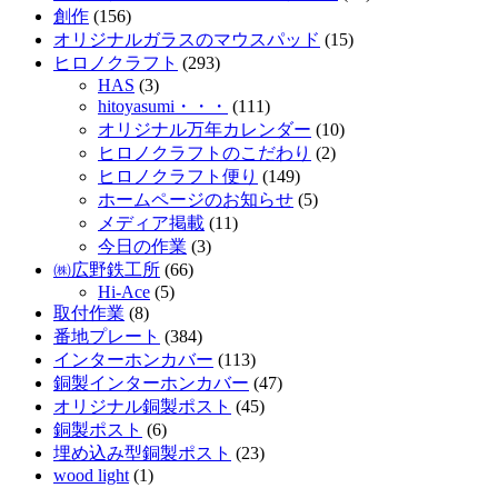
創作
(156)
オリジナルガラスのマウスパッド
(15)
ヒロノクラフト
(293)
HAS
(3)
hitoyasumi・・・
(111)
オリジナル万年カレンダー
(10)
ヒロノクラフトのこだわり
(2)
ヒロノクラフト便り
(149)
ホームページのお知らせ
(5)
メディア掲載
(11)
今日の作業
(3)
㈱広野鉄工所
(66)
Hi-Ace
(5)
取付作業
(8)
番地プレート
(384)
インターホンカバー
(113)
銅製インターホンカバー
(47)
オリジナル銅製ポスト
(45)
銅製ポスト
(6)
埋め込み型銅製ポスト
(23)
wood light
(1)