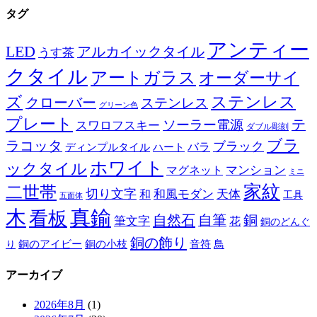
タグ
アンティー
LED
アルカイックタイル
うす茶
クタイル
アートガラス
オーダーサイ
ズ
ステンレス
クローバー
ステンレス
グリーン色
プレート
テ
ソーラー電源
スワロフスキー
ダブル彫刻
ブラ
ラコッタ
ブラック
ディンプルタイル
バラ
ハート
ホワイト
ックタイル
マグネット
マンション
ミニ
家紋
二世帯
切り文字
和
和風モダン
天体
工具
五面体
木
真鍮
看板
自然石
自筆
銅
筆文字
花
銅のどんぐ
銅の飾り
銅のアイビー
鳥
り
銅の小枝
音符
アーカイブ
2026年8月
(1)