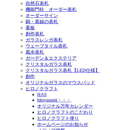
自然石表札
機能門柱 オーダー表札
オーダーサイン
銅・真鍮の表札
看板
創作表札
ガラスレンガ表札
ウェーブタイル表札
風水表札
ガーデン＆エクステリア
クリスタルガラス表札
クリスタルガラス表札【LED仕様】
創作
オリジナルガラスのマウスパッド
ヒロノクラフト
HAS
hitoyasumi・・・
オリジナル万年カレンダー
ヒロノクラフトのこだわり
ヒロノクラフト便り
ホームページのお知らせ