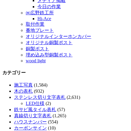
メディア掲載
今日の作業
㈱広野鉄工所
Hi-Ace
取付作業
番地プレート
オリジナルインターホンカバー
オリジナル銅製ポスト
銅製ポスト
埋め込み型銅製ポスト
wood light
カテゴリー
施工写真
(1,584)
木の表札
(932)
ステンレス切り文字表札
(2,631)
LED仕様
(2)
鉄サビ風タイル表札
(57)
真鍮切り文字表札
(1,265)
ハウスナンバー
(554)
カーボンサイン
(10)