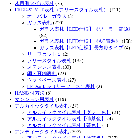
木目調タイル表札
(75)
FREE-STYLE表札（フリースタイル表札）
(711)
オーバル ガラス
(3)
ガラス表札
(256)
ガラス表札【LED仕様】《ソーラー電源》
(92)
ガラス表札【LED仕様】《AC電源》
(158)
ガラス表札【LED仕様】長方形タイプ
(4)
リーフカット１
(2)
フリースタイル表札
(132)
ステンレス表札
(39)
銅・真鍮表札
(22)
ウッドベース表札
(27)
LEDsurface（サーフェス）表札
(2)
HAS取付方法
(5)
マンション用表札
(119)
アルカイックタイル表札
(27)
アルカイックタイル表札【グレー色】
(21)
アルカイックタイル表札【薄茶色】
(4)
アルカイックタイル表札【茶色】
(1)
アンティークタイル表札
(797)