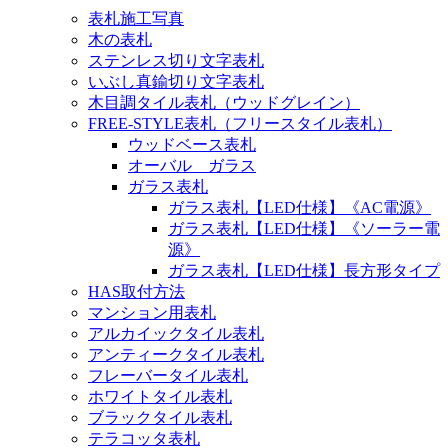
表札施工写真
木の表札
ステンレス切り文字表札
いぶし真鍮切り文字表札
木目調タイル表札（ウッドグレイン）
FREE-STYLE表札（フリースタイル表札）
ウッドベース表札
オーバル ガラス
ガラス表札
ガラス表札【LED仕様】《AC電源》
ガラス表札【LED仕様】《ソーラー電
源》
ガラス表札【LED仕様】長方形タイプ
HAS取付方法
マンション用表札
アルカイックタイル表札
アンティークタイル表札
フレーバータイル表札
ホワイトタイル表札
ブラックタイル表札
テラコッタ表札