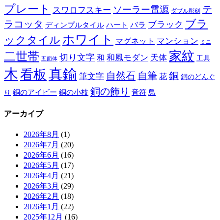
プレート
テ
ソーラー電源
スワロフスキー
ダブル彫刻
ブラ
ラコッタ
ブラック
ディンプルタイル
バラ
ハート
ホワイト
ックタイル
マグネット
マンション
ミニ
家紋
二世帯
切り文字
和
和風モダン
天体
工具
五面体
木
真鍮
看板
自然石
自筆
銅
筆文字
花
銅のどんぐ
銅の飾り
銅のアイビー
鳥
り
銅の小枝
音符
アーカイブ
2026年8月
(1)
2026年7月
(20)
2026年6月
(16)
2026年5月
(17)
2026年4月
(21)
2026年3月
(29)
2026年2月
(18)
2026年1月
(22)
2025年12月
(16)