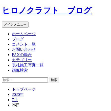
コ
ヒロノクラフト ブログ
ン
テ
ン
メインメニュー
ツ
へ
ホームページ
ス
ブログ
キ
コメント一覧
ッ
お問い合わせ
プ
FAXの場合
カテゴリー
表札施工写真一覧
画像検索
検
索:
トップページ
2020年
7月
26日