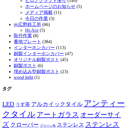
ヒロノクラフト便り
(149)
ホームページのお知らせ
(5)
メディア掲載
(11)
今日の作業
(3)
㈱広野鉄工所
(66)
Hi-Ace
(5)
取付作業
(8)
番地プレート
(384)
インターホンカバー
(113)
銅製インターホンカバー
(47)
オリジナル銅製ポスト
(45)
銅製ポスト
(6)
埋め込み型銅製ポスト
(23)
wood light
(1)
タグ
アンティー
LED
アルカイックタイル
うす茶
クタイル
アートガラス
オーダーサイ
ズ
ステンレス
クローバー
ステンレス
グリーン色