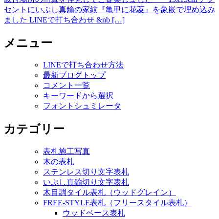
セントにいぶし真鍮の家紋『亀甲に花菱』を象嵌で埋め込み
ました LINEで打ち合わせ &nb […]
メニュー
LINEで打ち合わせ方法
最新ブログトップ
コメント一覧
キーワードから選択
フォントシュミレータ
カテゴリー
表札施工写真
木の表札
ステンレス切り文字表札
いぶし真鍮切り文字表札
木目調タイル表札（ウッドグレイン）
FREE-STYLE表札（フリースタイル表札）
ウッドベース表札