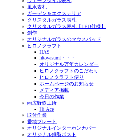
ウェーブタイル表札
風水表札
ガーデン＆エクステリア
クリスタルガラス表札
クリスタルガラス表札【LED仕様】
創作
オリジナルガラスのマウスパッド
ヒロノクラフト
HAS
hitoyasumi・・・
オリジナル万年カレンダー
ヒロノクラフトのこだわり
ヒロノクラフト便り
ホームページのお知らせ
メディア掲載
今日の作業
㈱広野鉄工所
Hi-Ace
取付作業
番地プレート
オリジナルインターホンカバー
オリジナル銅製ポスト