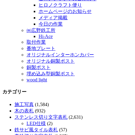
ヒロノクラフト便り
ホームページのお知らせ
メディア掲載
今日の作業
㈱広野鉄工所
Hi-Ace
取付作業
番地プレート
オリジナルインターホンカバー
オリジナル銅製ポスト
銅製ポスト
埋め込み型銅製ポスト
wood light
カテゴリー
施工写真
(1,584)
木の表札
(932)
ステンレス切り文字表札
(2,631)
LED仕様
(2)
鉄サビ風タイル表札
(57)