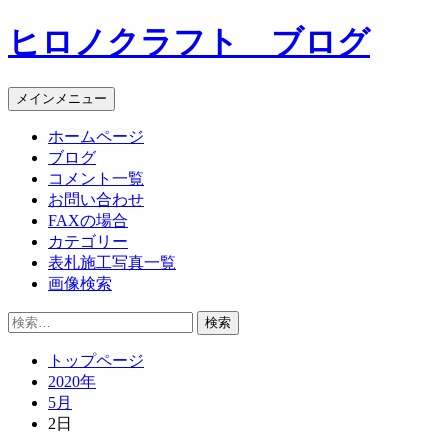
コ
ヒロノクラフト ブログ
ン
テ
ン
メインメニュー
ツ
へ
ホームページ
ス
ブログ
キ
コメント一覧
ッ
お問い合わせ
プ
FAXの場合
カテゴリー
表札施工写真一覧
画像検索
検
索:
トップページ
2020年
5月
2日