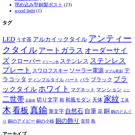
埋め込み型銅製ポスト
(23)
wood light
(1)
タグ
アンティー
LED
アルカイックタイル
うす茶
クタイル
アートガラス
オーダーサイ
ズ
ステンレス
クローバー
ステンレス
グリーン色
プレート
テ
ソーラー電源
スワロフスキー
ダブル彫刻
ブラ
ラコッタ
ブラック
ディンプルタイル
バラ
ハート
ホワイト
ックタイル
マグネット
マンション
ミニ
家紋
二世帯
切り文字
和
和風モダン
天体
工具
五面体
木
真鍮
看板
自然石
自筆
銅
筆文字
花
銅のどんぐ
銅の飾り
銅のアイビー
鳥
り
銅の小枝
音符
アーカイブ