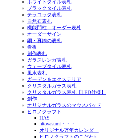
ホワイトタイル表札
ブラックタイル表札
テラコッタ表札
自然石表札
機能門柱 オーダー表札
オーダーサイン
銅・真鍮の表札
看板
創作表札
ガラスレンガ表札
ウェーブタイル表札
風水表札
ガーデン＆エクステリア
クリスタルガラス表札
クリスタルガラス表札【LED仕様】
創作
オリジナルガラスのマウスパッド
ヒロノクラフト
HAS
hitoyasumi・・・
オリジナル万年カレンダー
ヒロノクラフトのこだわり