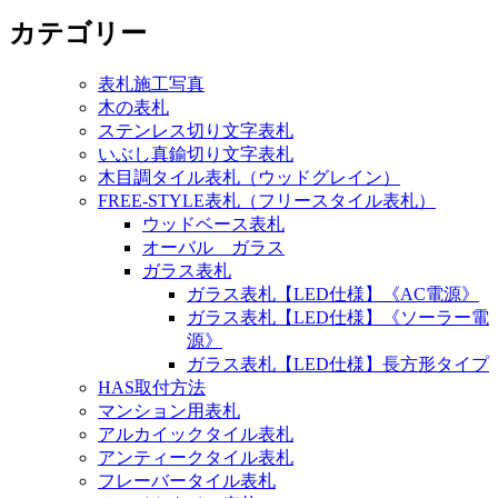
カテゴリー
表札施工写真
木の表札
ステンレス切り文字表札
いぶし真鍮切り文字表札
木目調タイル表札（ウッドグレイン）
FREE-STYLE表札（フリースタイル表札）
ウッドベース表札
オーバル ガラス
ガラス表札
ガラス表札【LED仕様】《AC電源》
ガラス表札【LED仕様】《ソーラー電
源》
ガラス表札【LED仕様】長方形タイプ
HAS取付方法
マンション用表札
アルカイックタイル表札
アンティークタイル表札
フレーバータイル表札