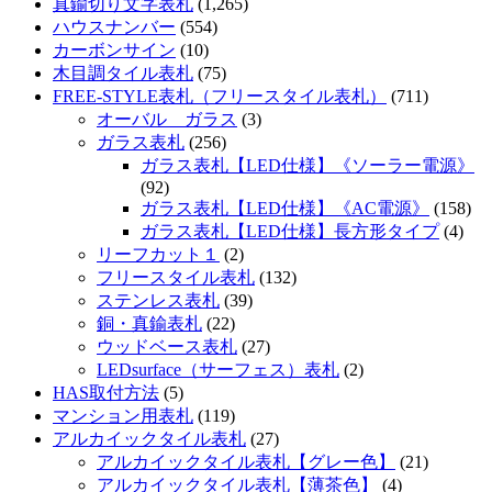
真鍮切り文字表札
(1,265)
ハウスナンバー
(554)
カーボンサイン
(10)
木目調タイル表札
(75)
FREE-STYLE表札（フリースタイル表札）
(711)
オーバル ガラス
(3)
ガラス表札
(256)
ガラス表札【LED仕様】《ソーラー電源》
(92)
ガラス表札【LED仕様】《AC電源》
(158)
ガラス表札【LED仕様】長方形タイプ
(4)
リーフカット１
(2)
フリースタイル表札
(132)
ステンレス表札
(39)
銅・真鍮表札
(22)
ウッドベース表札
(27)
LEDsurface（サーフェス）表札
(2)
HAS取付方法
(5)
マンション用表札
(119)
アルカイックタイル表札
(27)
アルカイックタイル表札【グレー色】
(21)
アルカイックタイル表札【薄茶色】
(4)