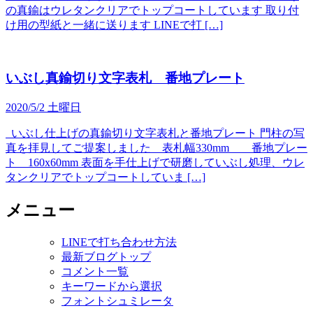
の真鍮はウレタンクリアでトップコートしています 取り付
け用の型紙と一緒に送ります LINEで打 […]
いぶし真鍮切り文字表札 番地プレート
2020/5/2 土曜日
いぶし仕上げの真鍮切り文字表札と番地プレート 門柱の写
真を拝見してご提案しました 表札幅330mm 番地プレー
ト 160x60mm 表面を手仕上げで研磨していぶし処理、ウレ
タンクリアでトップコートしていま […]
メニュー
LINEで打ち合わせ方法
最新ブログトップ
コメント一覧
キーワードから選択
フォントシュミレータ