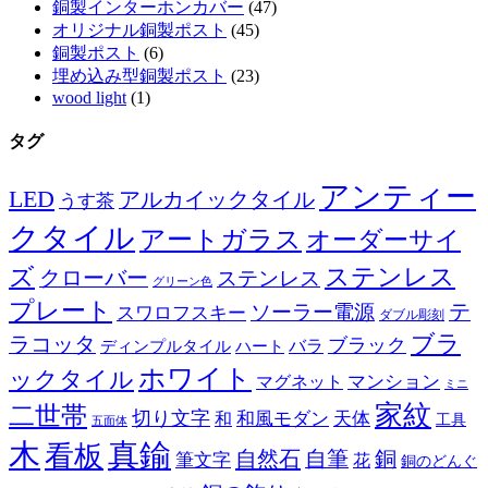
銅製インターホンカバー
(47)
オリジナル銅製ポスト
(45)
銅製ポスト
(6)
埋め込み型銅製ポスト
(23)
wood light
(1)
タグ
アンティー
LED
アルカイックタイル
うす茶
クタイル
アートガラス
オーダーサイ
ズ
ステンレス
クローバー
ステンレス
グリーン色
プレート
テ
ソーラー電源
スワロフスキー
ダブル彫刻
ブラ
ラコッタ
ブラック
ディンプルタイル
バラ
ハート
ホワイト
ックタイル
マグネット
マンション
ミニ
家紋
二世帯
切り文字
和
和風モダン
天体
工具
五面体
木
真鍮
看板
自然石
自筆
銅
筆文字
花
銅のどんぐ