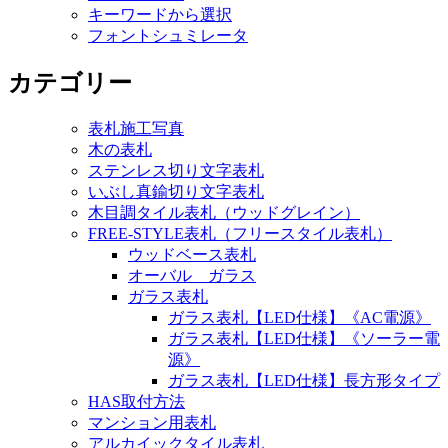
キーワードから選択
フォントシュミレータ
カテゴリー
表札施工写真
木の表札
ステンレス切り文字表札
いぶし真鍮切り文字表札
木目調タイル表札（ウッドグレイン）
FREE-STYLE表札（フリースタイル表札）
ウッドベース表札
オーバル ガラス
ガラス表札
ガラス表札【LED仕様】《AC電源》
ガラス表札【LED仕様】《ソーラー電
源》
ガラス表札【LED仕様】長方形タイプ
HAS取付方法
マンション用表札
アルカイックタイル表札