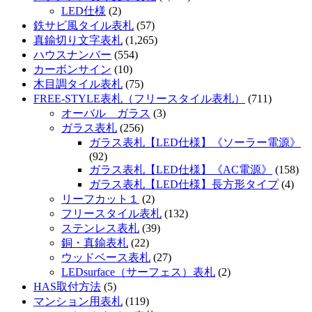
LED仕様
(2)
鉄サビ風タイル表札
(57)
真鍮切り文字表札
(1,265)
ハウスナンバー
(554)
カーボンサイン
(10)
木目調タイル表札
(75)
FREE-STYLE表札（フリースタイル表札）
(711)
オーバル ガラス
(3)
ガラス表札
(256)
ガラス表札【LED仕様】《ソーラー電源》
(92)
ガラス表札【LED仕様】《AC電源》
(158)
ガラス表札【LED仕様】長方形タイプ
(4)
リーフカット１
(2)
フリースタイル表札
(132)
ステンレス表札
(39)
銅・真鍮表札
(22)
ウッドベース表札
(27)
LEDsurface（サーフェス）表札
(2)
HAS取付方法
(5)
マンション用表札
(119)