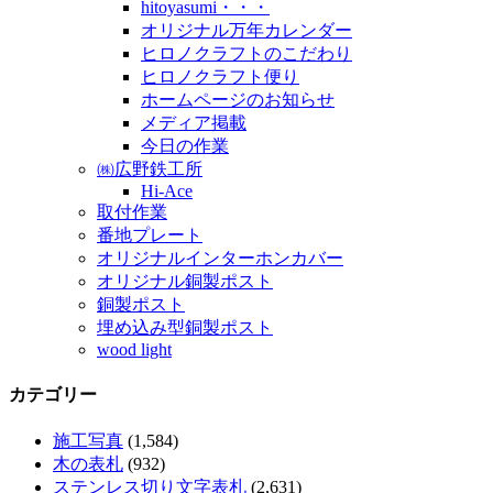
hitoyasumi・・・
オリジナル万年カレンダー
ヒロノクラフトのこだわり
ヒロノクラフト便り
ホームページのお知らせ
メディア掲載
今日の作業
㈱広野鉄工所
Hi-Ace
取付作業
番地プレート
オリジナルインターホンカバー
オリジナル銅製ポスト
銅製ポスト
埋め込み型銅製ポスト
wood light
カテゴリー
施工写真
(1,584)
木の表札
(932)
ステンレス切り文字表札
(2,631)