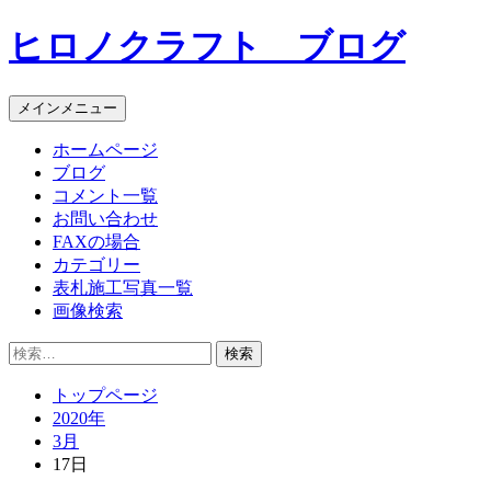
コ
ヒロノクラフト ブログ
ン
テ
ン
メインメニュー
ツ
へ
ホームページ
ス
ブログ
キ
コメント一覧
ッ
お問い合わせ
プ
FAXの場合
カテゴリー
表札施工写真一覧
画像検索
検
索:
トップページ
2020年
3月
17日