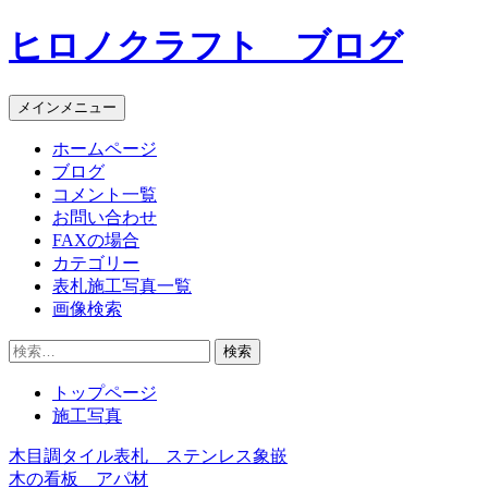
コ
ヒロノクラフト ブログ
ン
テ
ン
メインメニュー
ツ
へ
ホームページ
ス
ブログ
キ
コメント一覧
ッ
お問い合わせ
プ
FAXの場合
カテゴリー
表札施工写真一覧
画像検索
検
索:
トップページ
施工写真
木目調タイル表札 ステンレス象嵌
投
木の看板 アパ材