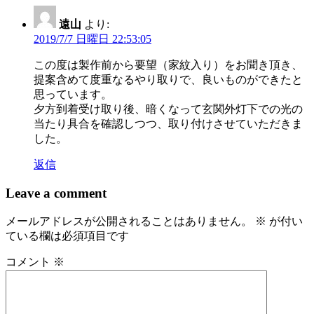
ゲ
遠山
より:
2019/7/7 日曜日 22:53:05
ー
シ
この度は製作前から要望（家紋入り）をお聞き頂き、
提案含めて度重なるやり取りで、良いものができたと
ョ
思っています。
ン
夕方到着受け取り後、暗くなって玄関外灯下での光の
当たり具合を確認しつつ、取り付けさせていただきま
した。
返信
Leave a comment
メールアドレスが公開されることはありません。
※
が付い
ている欄は必須項目です
コメント
※