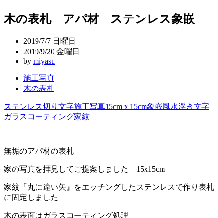
稿
木の表札 アパ材 ステンレス象嵌
ナ
ビ
2019/7/7 日曜日
ゲ
2019/9/20 金曜日
by
miyasu
ー
施工写真
シ
木の表札
ョ
ステンレス切り文字
施工写真
15cm x 15cm
象嵌
風水
浮き文字
ン
ガラスコーティング
家紋
無垢のアパ材の表札
家の写真を拝見してご提案しました 15x15cm
家紋『丸に違い矢』をエッチングしたステンレスで作り表札
に固定しました
木の表面はガラスコーティング処理