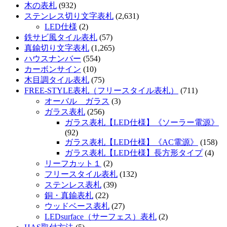
木の表札
(932)
ステンレス切り文字表札
(2,631)
LED仕様
(2)
鉄サビ風タイル表札
(57)
真鍮切り文字表札
(1,265)
ハウスナンバー
(554)
カーボンサイン
(10)
木目調タイル表札
(75)
FREE-STYLE表札（フリースタイル表札）
(711)
オーバル ガラス
(3)
ガラス表札
(256)
ガラス表札【LED仕様】《ソーラー電源》
(92)
ガラス表札【LED仕様】《AC電源》
(158)
ガラス表札【LED仕様】長方形タイプ
(4)
リーフカット１
(2)
フリースタイル表札
(132)
ステンレス表札
(39)
銅・真鍮表札
(22)
ウッドベース表札
(27)
LEDsurface（サーフェス）表札
(2)