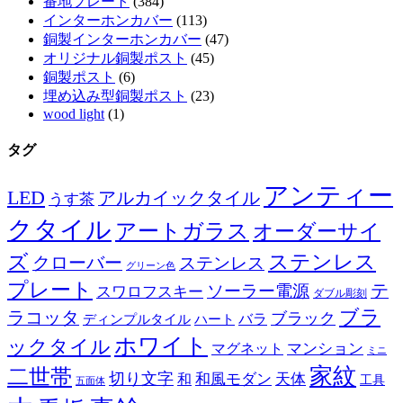
番地プレート
(384)
インターホンカバー
(113)
銅製インターホンカバー
(47)
オリジナル銅製ポスト
(45)
銅製ポスト
(6)
埋め込み型銅製ポスト
(23)
wood light
(1)
タグ
アンティー
LED
アルカイックタイル
うす茶
クタイル
アートガラス
オーダーサイ
ズ
ステンレス
クローバー
ステンレス
グリーン色
プレート
テ
ソーラー電源
スワロフスキー
ダブル彫刻
ブラ
ラコッタ
ブラック
ディンプルタイル
バラ
ハート
ホワイト
ックタイル
マグネット
マンション
ミニ
家紋
二世帯
切り文字
和
和風モダン
天体
工具
五面体