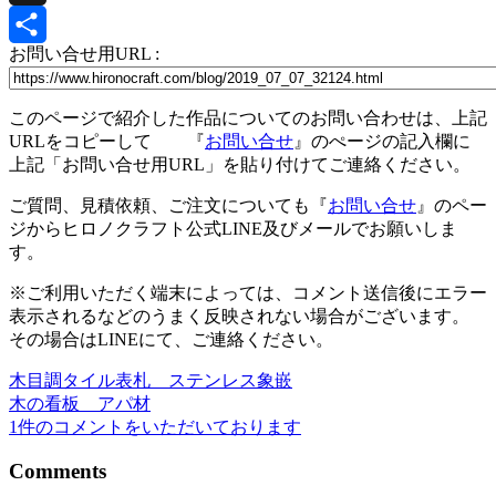
X
お問い合せ用URL :
共
有
このページで紹介した作品についてのお問い合わせは、上記
URLをコピーして 『
お問い合せ
』のぺージの記入欄に
上記「お問い合せ用URL」を貼り付けてご連絡ください。
ご質問、見積依頼、ご注文についても『
お問い合せ
』のペー
ジからヒロノクラフト公式LINE及びメールでお願いしま
す。
※ご利用いただく端末によっては、コメント送信後にエラー
表示されるなどのうまく反映されない場合がございます。
その場合はLINEにて、ご連絡ください。
木目調タイル表札 ステンレス象嵌
投
木の看板 アパ材
稿
1件のコメントをいただいております
ナ
Comments
ビ