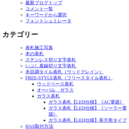
最新ブログトップ
コメント一覧
キーワードから選択
フォントシュミレータ
カテゴリー
表札施工写真
木の表札
ステンレス切り文字表札
いぶし真鍮切り文字表札
木目調タイル表札（ウッドグレイン）
FREE-STYLE表札（フリースタイル表札）
ウッドベース表札
オーバル ガラス
ガラス表札
ガラス表札【LED仕様】《AC電源》
ガラス表札【LED仕様】《ソーラー電
源》
ガラス表札【LED仕様】長方形タイプ
HAS取付方法