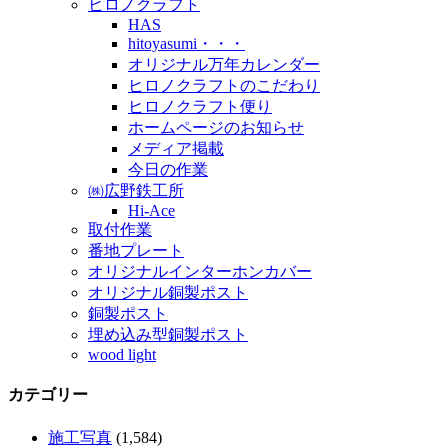
ヒロノクラフト
HAS
hitoyasumi・・・
オリジナル万年カレンダー
ヒロノクラフトのこだわり
ヒロノクラフト便り
ホームページのお知らせ
メディア掲載
今日の作業
㈱広野鉄工所
Hi-Ace
取付作業
番地プレート
オリジナルインターホンカバー
オリジナル銅製ポスト
銅製ポスト
埋め込み型銅製ポスト
wood light
カテゴリー
施工写真
(1,584)