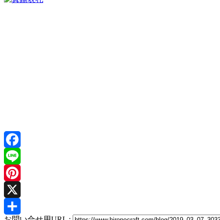
Facebook
Line
Pinterest
X
お問い合せ用URL :