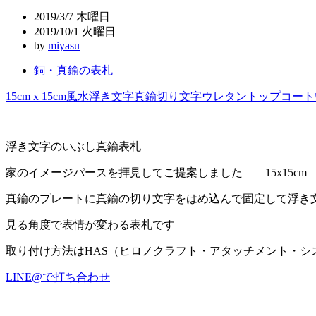
ビ
2019/3/7 木曜日
ゲ
2019/10/1 火曜日
by
miyasu
ー
銅・真鍮の表札
シ
ョ
15cm x 15cm
風水
浮き文字
真鍮切り文字
ウレタントップコート
ン
浮き文字のいぶし真鍮表札
家のイメージパースを拝見してご提案しました 15x15cm
真鍮のプレートに真鍮の切り文字をはめ込んで固定して浮き
見る角度で表情が変わる表札です
取り付け方法はHAS（ヒロノクラフト・アタッチメント・シ
LINE@で打ち合わせ