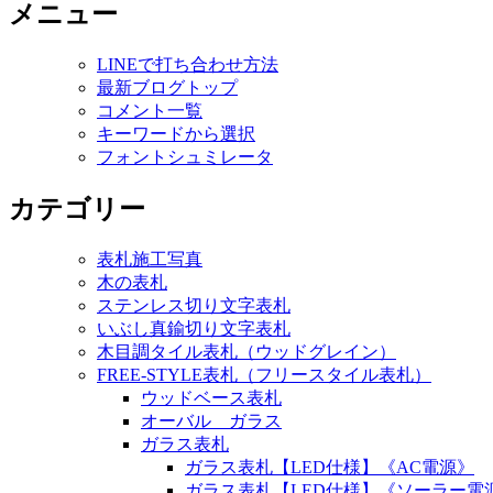
メニュー
LINEで打ち合わせ方法
最新ブログトップ
コメント一覧
キーワードから選択
フォントシュミレータ
カテゴリー
表札施工写真
木の表札
ステンレス切り文字表札
いぶし真鍮切り文字表札
木目調タイル表札（ウッドグレイン）
FREE-STYLE表札（フリースタイル表札）
ウッドベース表札
オーバル ガラス
ガラス表札
ガラス表札【LED仕様】《AC電源》
ガラス表札【LED仕様】《ソーラー電