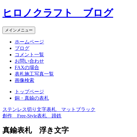
コ
ヒロノクラフト ブログ
ン
テ
ン
メインメニュー
ツ
へ
ホームページ
ス
ブログ
キ
コメント一覧
ッ
お問い合わせ
プ
FAXの場合
表札施工写真一覧
画像検索
トップページ
銅・真鍮の表札
ステンレス切り文字表札 マットブラック
投
創作 Free-Style表札 蹄鉄
稿
真鍮表札 浮き文字
ナ