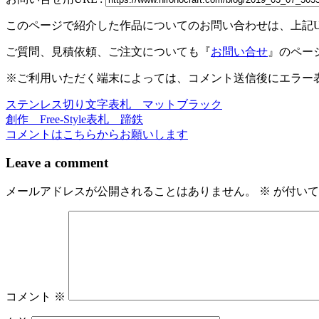
共
このページで紹介した作品についてのお問い合わせは、上記
有
ご質問、見積依頼、ご注文についても『
お問い合せ
』のペー
※ご利用いただく端末によっては、コメント送信後にエラー表
ステンレス切り文字表札 マットブラック
投
創作 Free-Style表札 蹄鉄
稿
コメントはこちらからお願いします
ナ
Leave a comment
ビ
メールアドレスが公開されることはありません。
※
が付いて
ゲ
ー
シ
ョ
ン
コメント
※