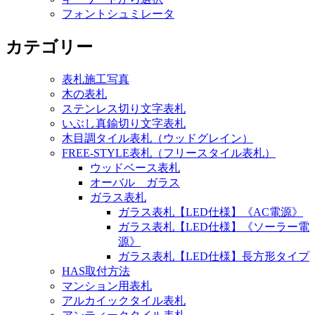
フォントシュミレータ
カテゴリー
表札施工写真
木の表札
ステンレス切り文字表札
いぶし真鍮切り文字表札
木目調タイル表札（ウッドグレイン）
FREE-STYLE表札（フリースタイル表札）
ウッドベース表札
オーバル ガラス
ガラス表札
ガラス表札【LED仕様】《AC電源》
ガラス表札【LED仕様】《ソーラー電
源》
ガラス表札【LED仕様】長方形タイプ
HAS取付方法
マンション用表札
アルカイックタイル表札