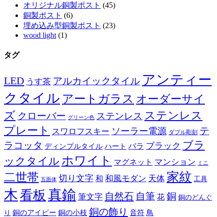
オリジナル銅製ポスト
(45)
銅製ポスト
(6)
埋め込み型銅製ポスト
(23)
wood light
(1)
タグ
アンティー
LED
アルカイックタイル
うす茶
クタイル
アートガラス
オーダーサイ
ズ
ステンレス
クローバー
ステンレス
グリーン色
プレート
テ
ソーラー電源
スワロフスキー
ダブル彫刻
ブラ
ラコッタ
ブラック
ディンプルタイル
バラ
ハート
ホワイト
ックタイル
マグネット
マンション
ミニ
家紋
二世帯
切り文字
和
和風モダン
天体
工具
五面体
木
真鍮
看板
自然石
自筆
銅
筆文字
花
銅のどんぐ
銅の飾り
銅のアイビー
鳥
り
銅の小枝
音符