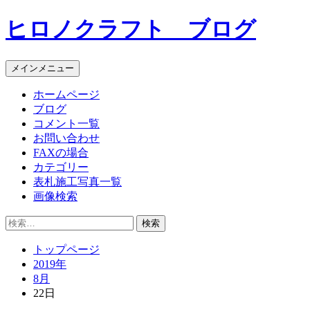
コ
ヒロノクラフト ブログ
ン
テ
ン
メインメニュー
ツ
へ
ホームページ
ス
ブログ
キ
コメント一覧
ッ
お問い合わせ
プ
FAXの場合
カテゴリー
表札施工写真一覧
画像検索
検
索:
トップページ
2019年
8月
22日