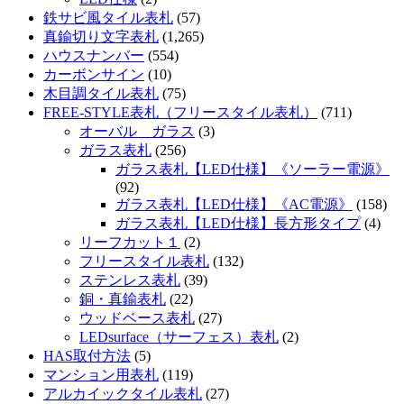
鉄サビ風タイル表札
(57)
真鍮切り文字表札
(1,265)
ハウスナンバー
(554)
カーボンサイン
(10)
木目調タイル表札
(75)
FREE-STYLE表札（フリースタイル表札）
(711)
オーバル ガラス
(3)
ガラス表札
(256)
ガラス表札【LED仕様】《ソーラー電源》
(92)
ガラス表札【LED仕様】《AC電源》
(158)
ガラス表札【LED仕様】長方形タイプ
(4)
リーフカット１
(2)
フリースタイル表札
(132)
ステンレス表札
(39)
銅・真鍮表札
(22)
ウッドベース表札
(27)
LEDsurface（サーフェス）表札
(2)
HAS取付方法
(5)
マンション用表札
(119)
アルカイックタイル表札
(27)