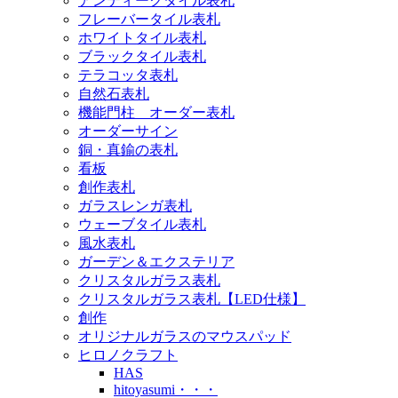
アンティークタイル表札
フレーバータイル表札
ホワイトタイル表札
ブラックタイル表札
テラコッタ表札
自然石表札
機能門柱 オーダー表札
オーダーサイン
銅・真鍮の表札
看板
創作表札
ガラスレンガ表札
ウェーブタイル表札
風水表札
ガーデン＆エクステリア
クリスタルガラス表札
クリスタルガラス表札【LED仕様】
創作
オリジナルガラスのマウスパッド
ヒロノクラフト
HAS
hitoyasumi・・・