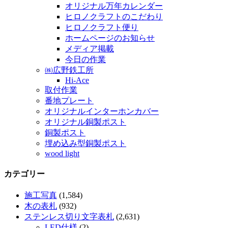
オリジナル万年カレンダー
ヒロノクラフトのこだわり
ヒロノクラフト便り
ホームページのお知らせ
メディア掲載
今日の作業
㈱広野鉄工所
Hi-Ace
取付作業
番地プレート
オリジナルインターホンカバー
オリジナル銅製ポスト
銅製ポスト
埋め込み型銅製ポスト
wood light
カテゴリー
施工写真
(1,584)
木の表札
(932)
ステンレス切り文字表札
(2,631)
LED仕様
(2)