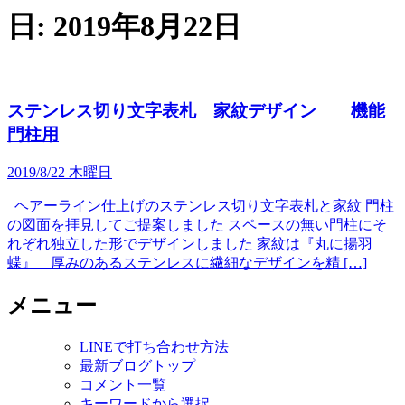
日:
2019年8月22日
ステンレス切り文字表札 家紋デザイン 機能
門柱用
2019/8/22 木曜日
ヘアーライン仕上げのステンレス切り文字表札と家紋 門柱
の図面を拝見してご提案しました スペースの無い門柱にそ
れぞれ独立した形でデザインしました 家紋は『丸に揚羽
蝶』 厚みのあるステンレスに繊細なデザインを精 […]
メニュー
LINEで打ち合わせ方法
最新ブログトップ
コメント一覧
キーワードから選択