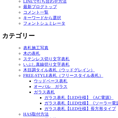
LINEで打ち合わせ方法
最新ブログトップ
コメント一覧
キーワードから選択
フォントシュミレータ
カテゴリー
表札施工写真
木の表札
ステンレス切り文字表札
いぶし真鍮切り文字表札
木目調タイル表札（ウッドグレイン）
FREE-STYLE表札（フリースタイル表札）
ウッドベース表札
オーバル ガラス
ガラス表札
ガラス表札【LED仕様】《AC電源》
ガラス表札【LED仕様】《ソーラー電
ガラス表札【LED仕様】長方形タイプ
HAS取付方法