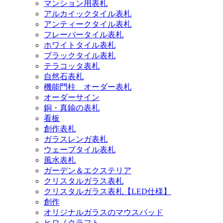
マンション用表札
アルカイックタイル表札
アンティークタイル表札
フレーバータイル表札
ホワイトタイル表札
ブラックタイル表札
テラコッタ表札
自然石表札
機能門柱 オーダー表札
オーダーサイン
銅・真鍮の表札
看板
創作表札
ガラスレンガ表札
ウェーブタイル表札
風水表札
ガーデン＆エクステリア
クリスタルガラス表札
クリスタルガラス表札【LED仕様】
創作
オリジナルガラスのマウスパッド
ヒロノクラフト