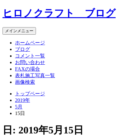
コ
ヒロノクラフト ブログ
ン
テ
ン
メインメニュー
ツ
へ
ホームページ
ス
ブログ
キ
コメント一覧
ッ
お問い合わせ
プ
FAXの場合
表札施工写真一覧
画像検索
トップページ
2019年
5月
15日
日:
2019年5月15日