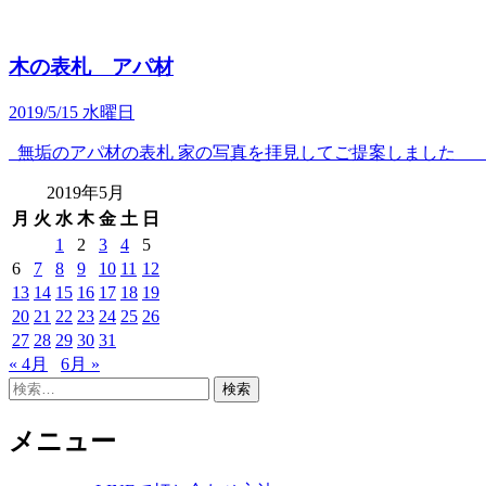
木の表札 アパ材
2019/5/15 水曜日
無垢のアパ材の表札 家の写真を拝見してご提案しました 15x
2019年5月
月
火
水
木
金
土
日
1
2
3
4
5
6
7
8
9
10
11
12
13
14
15
16
17
18
19
20
21
22
23
24
25
26
27
28
29
30
31
« 4月
6月 »
検
索:
メニュー