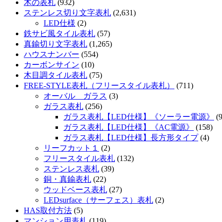
木の表札
(932)
ステンレス切り文字表札
(2,631)
LED仕様
(2)
鉄サビ風タイル表札
(57)
真鍮切り文字表札
(1,265)
ハウスナンバー
(554)
カーボンサイン
(10)
木目調タイル表札
(75)
FREE-STYLE表札（フリースタイル表札）
(711)
オーバル ガラス
(3)
ガラス表札
(256)
ガラス表札【LED仕様】《ソーラー電源》
(9
ガラス表札【LED仕様】《AC電源》
(158)
ガラス表札【LED仕様】長方形タイプ
(4)
リーフカット１
(2)
フリースタイル表札
(132)
ステンレス表札
(39)
銅・真鍮表札
(22)
ウッドベース表札
(27)
LEDsurface（サーフェス）表札
(2)
HAS取付方法
(5)
マンション用表札
(119)