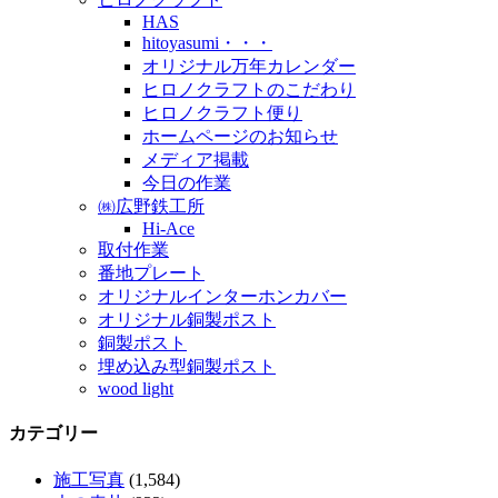
HAS
hitoyasumi・・・
オリジナル万年カレンダー
ヒロノクラフトのこだわり
ヒロノクラフト便り
ホームページのお知らせ
メディア掲載
今日の作業
㈱広野鉄工所
Hi-Ace
取付作業
番地プレート
オリジナルインターホンカバー
オリジナル銅製ポスト
銅製ポスト
埋め込み型銅製ポスト
wood light
カテゴリー
施工写真
(1,584)