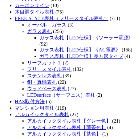
カーボンサイン
(10)
木目調タイル表札
(75)
FREE-STYLE表札（フリースタイル表札）
(711)
オーバル ガラス
(3)
ガラス表札
(256)
ガラス表札【LED仕様】《ソーラー電源》
(92)
ガラス表札【LED仕様】《AC電源》
(158)
ガラス表札【LED仕様】長方形タイプ
(4)
リーフカット１
(2)
フリースタイル表札
(132)
ステンレス表札
(39)
銅・真鍮表札
(22)
ウッドベース表札
(27)
LEDsurface（サーフェス）表札
(2)
HAS取付方法
(5)
マンション用表札
(119)
アルカイックタイル表札
(27)
アルカイックタイル表札【グレー色】
(21)
アルカイックタイル表札【薄茶色】
(4)
アルカイックタイル表札【茶色】
(1)