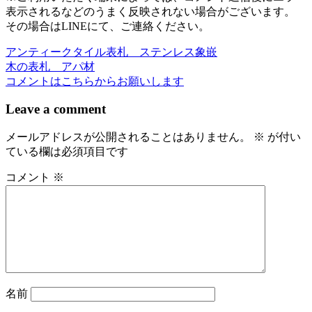
表示されるなどのうまく反映されない場合がございます。
その場合はLINEにて、ご連絡ください。
アンティークタイル表札 ステンレス象嵌
投
木の表札 アパ材
稿
コメントはこちらからお願いします
ナ
Leave a comment
ビ
メールアドレスが公開されることはありません。
※
が付い
ゲ
ている欄は必須項目です
ー
コメント
※
シ
ョ
ン
名前