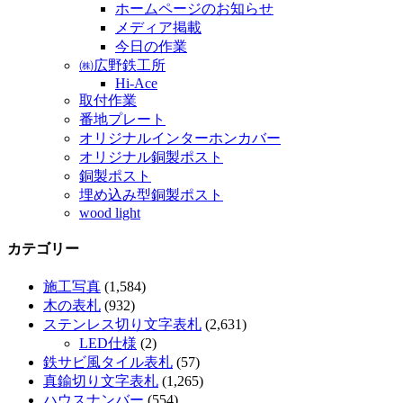
ホームページのお知らせ
メディア掲載
今日の作業
㈱広野鉄工所
Hi-Ace
取付作業
番地プレート
オリジナルインターホンカバー
オリジナル銅製ポスト
銅製ポスト
埋め込み型銅製ポスト
wood light
カテゴリー
施工写真
(1,584)
木の表札
(932)
ステンレス切り文字表札
(2,631)
LED仕様
(2)
鉄サビ風タイル表札
(57)
真鍮切り文字表札
(1,265)
ハウスナンバー
(554)