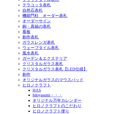
テラコッタ表札
自然石表札
機能門柱 オーダー表札
オーダーサイン
銅・真鍮の表札
看板
創作表札
ガラスレンガ表札
ウェーブタイル表札
風水表札
ガーデン＆エクステリア
クリスタルガラス表札
クリスタルガラス表札【LED仕様】
創作
オリジナルガラスのマウスパッド
ヒロノクラフト
HAS
hitoyasumi・・・
オリジナル万年カレンダー
ヒロノクラフトのこだわり
ヒロノクラフト便り