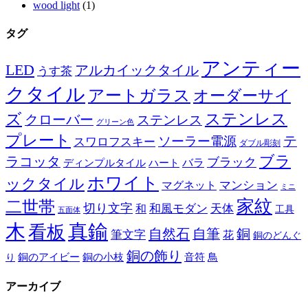
wood light
(1)
タグ
アンティー
LED
アルカイックタイル
うす茶
クタイル
アートガラス
オーダーサイ
ズ
ステンレス
クローバー
ステンレス
グリーン色
プレート
テ
ソーラー電源
スワロフスキー
ダブル彫刻
ブラ
ラコッタ
ブラック
ディンプルタイル
バラ
ハート
ホワイト
ックタイル
マグネット
マンション
ミニ
家紋
二世帯
切り文字
和
和風モダン
天体
工具
五面体
木
真鍮
看板
自然石
自筆
銅
筆文字
花
銅のどんぐ
銅の飾り
銅のアイビー
鳥
り
銅の小枝
音符
アーカイブ