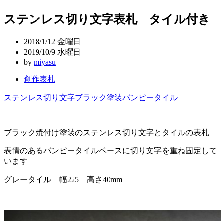
稿
ステンレス切り文字表札 タイル付き
ナ
ビ
2018/1/12 金曜日
ゲ
2019/10/9 水曜日
by
miyasu
ー
創作表札
シ
ョ
ステンレス切り文字
ブラック塗装
バンピータイル
ン
ブラック焼付け塗装のステンレス切り文字とタイルの表札
表情のあるバンピータイルベースに切り文字を重ね固定して
います
グレータイル 幅225 高さ40mm