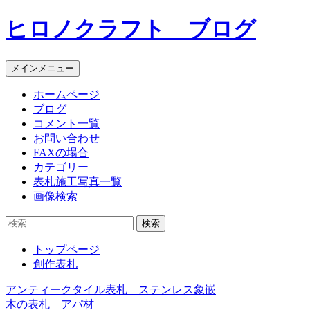
コ
ヒロノクラフト ブログ
ン
テ
ン
メインメニュー
ツ
へ
ホームページ
ス
ブログ
キ
コメント一覧
ッ
お問い合わせ
プ
FAXの場合
カテゴリー
表札施工写真一覧
画像検索
検
索:
トップページ
創作表札
アンティークタイル表札 ステンレス象嵌
投
木の表札 アパ材