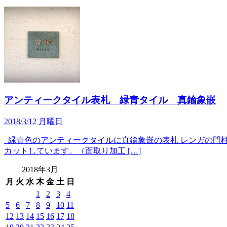
アンティークタイル表札 緑青タイル 真鍮象嵌
2018/3/12 月曜日
緑青色のアンティークタイルに真鍮象嵌の表札 レンガの門柱の
カットしています。（面取り加工 […]
2018年3月
月
火
水
木
金
土
日
1
2
3
4
5
6
7
8
9
10
11
12
13
14
15
16
17
18