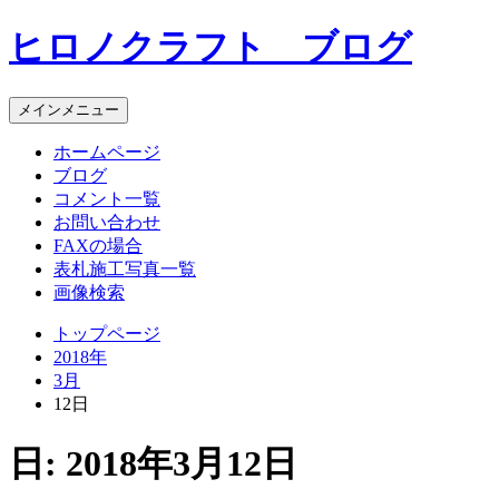
コ
ヒロノクラフト ブログ
ン
テ
ン
メインメニュー
ツ
へ
ホームページ
ス
ブログ
キ
コメント一覧
ッ
お問い合わせ
プ
FAXの場合
表札施工写真一覧
画像検索
トップページ
2018年
3月
12日
日:
2018年3月12日