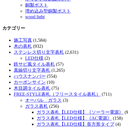
銅製ポスト
埋め込み型銅製ポスト
wood light
カテゴリー
施工写真
(1,584)
木の表札
(932)
ステンレス切り文字表札
(2,631)
LED仕様
(2)
鉄サビ風タイル表札
(57)
真鍮切り文字表札
(1,265)
ハウスナンバー
(554)
カーボンサイン
(10)
木目調タイル表札
(75)
FREE-STYLE表札（フリースタイル表札）
(711)
オーバル ガラス
(3)
ガラス表札
(256)
ガラス表札【LED仕様】《ソーラー電源》
(9
ガラス表札【LED仕様】《AC電源》
(158)
ガラス表札【LED仕様】長方形タイプ
(4)