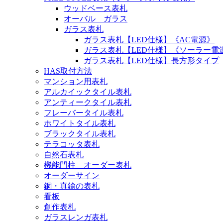
ウッドベース表札
オーバル ガラス
ガラス表札
ガラス表札【LED仕様】《AC電源》
ガラス表札【LED仕様】《ソーラー電
ガラス表札【LED仕様】長方形タイプ
HAS取付方法
マンション用表札
アルカイックタイル表札
アンティークタイル表札
フレーバータイル表札
ホワイトタイル表札
ブラックタイル表札
テラコッタ表札
自然石表札
機能門柱 オーダー表札
オーダーサイン
銅・真鍮の表札
看板
創作表札
ガラスレンガ表札