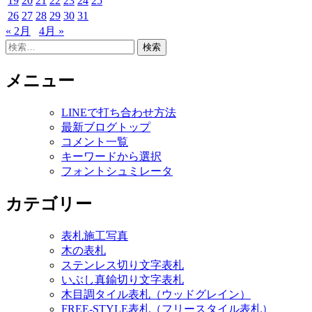
19
20
21
22
23
24
25
26
27
28
29
30
31
« 2月
4月 »
検
索:
メニュー
LINEで打ち合わせ方法
最新ブログトップ
コメント一覧
キーワードから選択
フォントシュミレータ
カテゴリー
表札施工写真
木の表札
ステンレス切り文字表札
いぶし真鍮切り文字表札
木目調タイル表札（ウッドグレイン）
FREE-STYLE表札（フリースタイル表札）