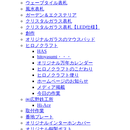
ウェーブタイル表札
風水表札
ガーデン＆エクステリア
クリスタルガラス表札
クリスタルガラス表札【LED仕様】
創作
オリジナルガラスのマウスパッド
ヒロノクラフト
HAS
hitoyasumi・・・
オリジナル万年カレンダー
ヒロノクラフトのこだわり
ヒロノクラフト便り
ホームページのお知らせ
メディア掲載
今日の作業
㈱広野鉄工所
Hi-Ace
取付作業
番地プレート
オリジナルインターホンカバー
オリジナル銅製ポスト