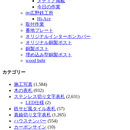
メディア掲載
今日の作業
㈱広野鉄工所
Hi-Ace
取付作業
番地プレート
オリジナルインターホンカバー
オリジナル銅製ポスト
銅製ポスト
埋め込み型銅製ポスト
wood light
カテゴリー
施工写真
(1,584)
木の表札
(932)
ステンレス切り文字表札
(2,631)
LED仕様
(2)
鉄サビ風タイル表札
(57)
真鍮切り文字表札
(1,265)
ハウスナンバー
(554)
カーボンサイン
(10)