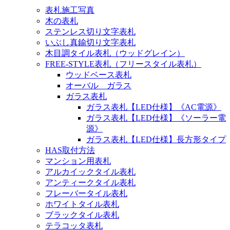
表札施工写真
木の表札
ステンレス切り文字表札
いぶし真鍮切り文字表札
木目調タイル表札（ウッドグレイン）
FREE-STYLE表札（フリースタイル表札）
ウッドベース表札
オーバル ガラス
ガラス表札
ガラス表札【LED仕様】《AC電源》
ガラス表札【LED仕様】《ソーラー電
源》
ガラス表札【LED仕様】長方形タイプ
HAS取付方法
マンション用表札
アルカイックタイル表札
アンティークタイル表札
フレーバータイル表札
ホワイトタイル表札
ブラックタイル表札
テラコッタ表札