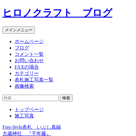
コ
ヒロノクラフト ブログ
ン
テ
ン
メインメニュー
ツ
へ
ホームページ
ス
ブログ
キ
コメント一覧
ッ
お問い合わせ
プ
FAXの場合
カテゴリー
表札施工写真一覧
画像検索
検
索:
トップページ
施工写真
Free-Style表札 いぶし真鍮
投
大歳神社 『千年藤』