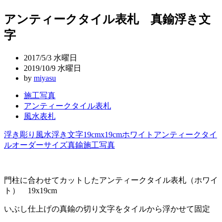
稿
アンティークタイル表札 真鍮浮き文
ナ
字
ビ
ゲ
2017/5/3 水曜日
ー
2019/10/9 水曜日
by
miyasu
シ
施工写真
ョ
アンティークタイル表札
ン
風水表札
浮き彫り
風水
浮き文字
19cmx19cm
ホワイト
アンティークタイ
ル
オーダーサイズ
真鍮
施工写真
門柱に合わせてカットしたアンティークタイル表札（ホワイ
ト） 19x19cm
いぶし仕上げの真鍮の切り文字をタイルから浮かせて固定