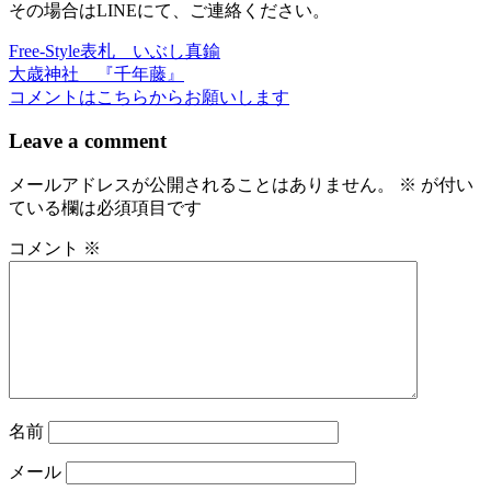
その場合はLINEにて、ご連絡ください。
Free-Style表札 いぶし真鍮
投
大歳神社 『千年藤』
稿
コメントはこちらからお願いします
ナ
Leave a comment
ビ
メールアドレスが公開されることはありません。
※
が付い
ゲ
ている欄は必須項目です
ー
コメント
※
シ
ョ
ン
名前
メール