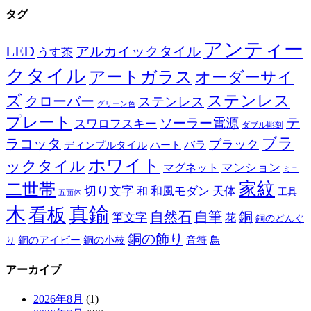
タグ
アンティー
LED
アルカイックタイル
うす茶
クタイル
アートガラス
オーダーサイ
ズ
ステンレス
クローバー
ステンレス
グリーン色
プレート
テ
ソーラー電源
スワロフスキー
ダブル彫刻
ブラ
ラコッタ
ブラック
ディンプルタイル
バラ
ハート
ホワイト
ックタイル
マグネット
マンション
ミニ
家紋
二世帯
切り文字
和
和風モダン
天体
工具
五面体
木
真鍮
看板
自然石
自筆
銅
筆文字
花
銅のどんぐ
銅の飾り
銅のアイビー
鳥
り
銅の小枝
音符
アーカイブ
2026年8月
(1)