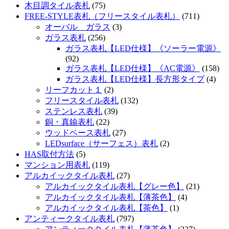
木目調タイル表札
(75)
FREE-STYLE表札（フリースタイル表札）
(711)
オーバル ガラス
(3)
ガラス表札
(256)
ガラス表札【LED仕様】《ソーラー電源》
(92)
ガラス表札【LED仕様】《AC電源》
(158)
ガラス表札【LED仕様】長方形タイプ
(4)
リーフカット１
(2)
フリースタイル表札
(132)
ステンレス表札
(39)
銅・真鍮表札
(22)
ウッドベース表札
(27)
LEDsurface（サーフェス）表札
(2)
HAS取付方法
(5)
マンション用表札
(119)
アルカイックタイル表札
(27)
アルカイックタイル表札【グレー色】
(21)
アルカイックタイル表札【薄茶色】
(4)
アルカイックタイル表札【茶色】
(1)
アンティークタイル表札
(797)