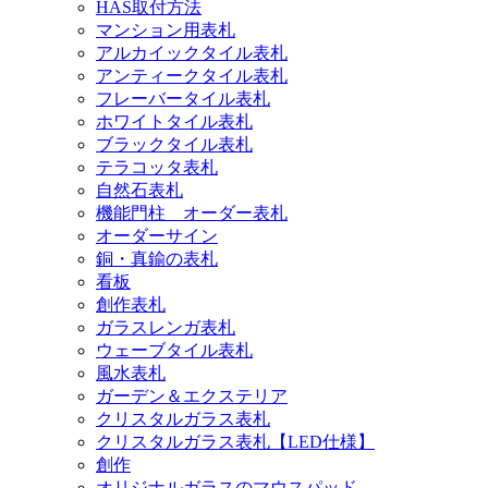
HAS取付方法
マンション用表札
アルカイックタイル表札
アンティークタイル表札
フレーバータイル表札
ホワイトタイル表札
ブラックタイル表札
テラコッタ表札
自然石表札
機能門柱 オーダー表札
オーダーサイン
銅・真鍮の表札
看板
創作表札
ガラスレンガ表札
ウェーブタイル表札
風水表札
ガーデン＆エクステリア
クリスタルガラス表札
クリスタルガラス表札【LED仕様】
創作
オリジナルガラスのマウスパッド