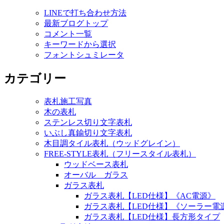
LINEで打ち合わせ方法
最新ブログトップ
コメント一覧
キーワードから選択
フォントシュミレータ
カテゴリー
表札施工写真
木の表札
ステンレス切り文字表札
いぶし真鍮切り文字表札
木目調タイル表札（ウッドグレイン）
FREE-STYLE表札（フリースタイル表札）
ウッドベース表札
オーバル ガラス
ガラス表札
ガラス表札【LED仕様】《AC電源》
ガラス表札【LED仕様】《ソーラー電
ガラス表札【LED仕様】長方形タイプ