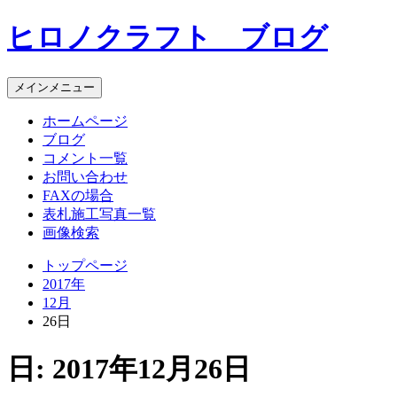
コ
ヒロノクラフト ブログ
ン
テ
ン
メインメニュー
ツ
へ
ホームページ
ス
ブログ
キ
コメント一覧
ッ
お問い合わせ
プ
FAXの場合
表札施工写真一覧
画像検索
トップページ
2017年
12月
26日
日:
2017年12月26日