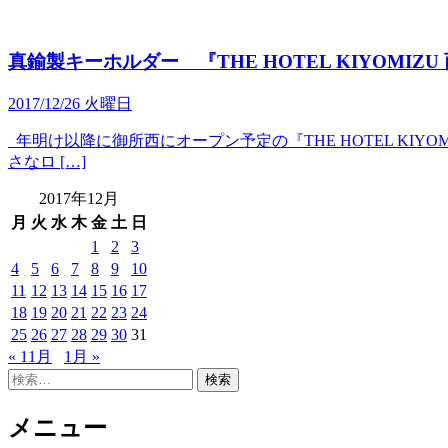
真鍮製キーホルダー 『THE HOTEL KIYOMIZU
2017/12/26 火曜日
年明け以降に御所西にオープン予定の『THE HOTEL KIYOM
さなロ […]
2017年12月
月
火
水
木
金
土
日
1
2
3
4
5
6
7
8
9
10
11
12
13
14
15
16
17
18
19
20
21
22
23
24
25
26
27
28
29
30
31
« 11月
1月 »
検
索:
メニュー