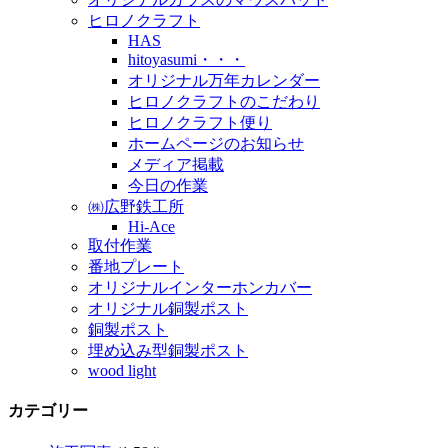
ヒロノクラフト
HAS
hitoyasumi・・・
オリジナル万年カレンダー
ヒロノクラフトのこだわり
ヒロノクラフト便り
ホームページのお知らせ
メディア掲載
今日の作業
㈱広野鉄工所
Hi-Ace
取付作業
番地プレート
オリジナルインターホンカバー
オリジナル銅製ポスト
銅製ポスト
埋め込み型銅製ポスト
wood light
カテゴリー