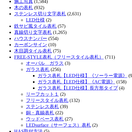
施工写真
(1,584)
木の表札
(932)
ステンレス切り文字表札
(2,631)
LED仕様
(2)
鉄サビ風タイル表札
(57)
真鍮切り文字表札
(1,265)
ハウスナンバー
(554)
カーボンサイン
(10)
木目調タイル表札
(75)
FREE-STYLE表札（フリースタイル表札）
(711)
オーバル ガラス
(3)
ガラス表札
(256)
ガラス表札【LED仕様】《ソーラー電源》
(9
ガラス表札【LED仕様】《AC電源》
(158)
ガラス表札【LED仕様】長方形タイプ
(4)
リーフカット１
(2)
フリースタイル表札
(132)
ステンレス表札
(39)
銅・真鍮表札
(22)
ウッドベース表札
(27)
LEDsurface（サーフェス）表札
(2)
HAS取付方法
(5)