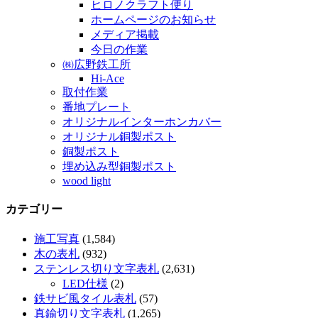
ヒロノクラフト便り
ホームページのお知らせ
メディア掲載
今日の作業
㈱広野鉄工所
Hi-Ace
取付作業
番地プレート
オリジナルインターホンカバー
オリジナル銅製ポスト
銅製ポスト
埋め込み型銅製ポスト
wood light
カテゴリー
施工写真
(1,584)
木の表札
(932)
ステンレス切り文字表札
(2,631)
LED仕様
(2)
鉄サビ風タイル表札
(57)
真鍮切り文字表札
(1,265)