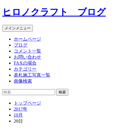
コ
ヒロノクラフト ブログ
ン
テ
ン
メインメニュー
ツ
へ
ホームページ
ス
ブログ
キ
コメント一覧
ッ
お問い合わせ
プ
FAXの場合
カテゴリー
表札施工写真一覧
画像検索
検
索:
トップページ
2017年
10月
20日