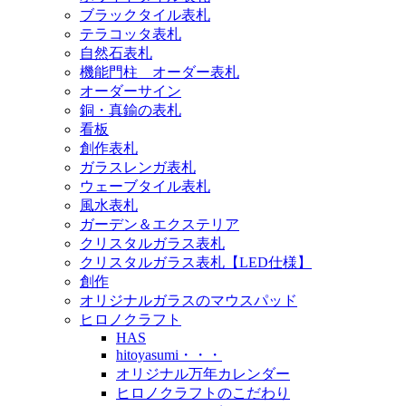
ブラックタイル表札
テラコッタ表札
自然石表札
機能門柱 オーダー表札
オーダーサイン
銅・真鍮の表札
看板
創作表札
ガラスレンガ表札
ウェーブタイル表札
風水表札
ガーデン＆エクステリア
クリスタルガラス表札
クリスタルガラス表札【LED仕様】
創作
オリジナルガラスのマウスパッド
ヒロノクラフト
HAS
hitoyasumi・・・
オリジナル万年カレンダー
ヒロノクラフトのこだわり