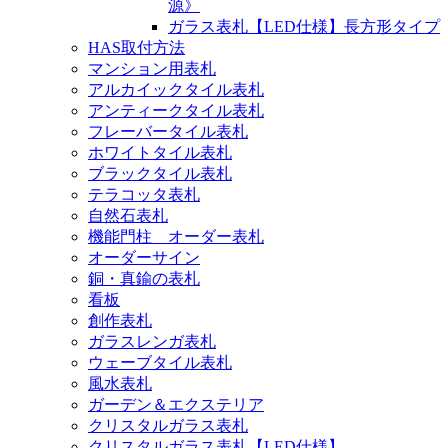
源》
ガラス表札【LED仕様】長方形タイプ
HAS取付方法
マンション用表札
アルカイックタイル表札
アンティークタイル表札
フレーバータイル表札
ホワイトタイル表札
ブラックタイル表札
テラコッタ表札
自然石表札
機能門柱 オーダー表札
オーダーサイン
銅・真鍮の表札
看板
創作表札
ガラスレンガ表札
ウェーブタイル表札
風水表札
ガーデン＆エクステリア
クリスタルガラス表札
クリスタルガラス表札【LED仕様】