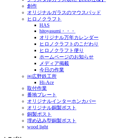
創作
オリジナルガラスのマウスパッド
ヒロノクラフト
HAS
hitoyasumi・・・
オリジナル万年カレンダー
ヒロノクラフトのこだわり
ヒロノクラフト便り
ホームページのお知らせ
メディア掲載
今日の作業
㈱広野鉄工所
Hi-Ace
取付作業
番地プレート
オリジナルインターホンカバー
オリジナル銅製ポスト
銅製ポスト
埋め込み型銅製ポスト
wood light