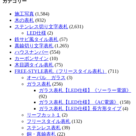
カテゴリー
施工写真
(1,584)
木の表札
(932)
ステンレス切り文字表札
(2,631)
LED仕様
(2)
鉄サビ風タイル表札
(57)
真鍮切り文字表札
(1,265)
ハウスナンバー
(554)
カーボンサイン
(10)
木目調タイル表札
(75)
FREE-STYLE表札（フリースタイル表札）
(711)
オーバル ガラス
(3)
ガラス表札
(256)
ガラス表札【LED仕様】《ソーラー電源》
(92)
ガラス表札【LED仕様】《AC電源》
(158)
ガラス表札【LED仕様】長方形タイプ
(4)
リーフカット１
(2)
フリースタイル表札
(132)
ステンレス表札
(39)
銅・真鍮表札
(22)