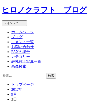
コ
ヒロノクラフト ブログ
ン
テ
ン
メインメニュー
ツ
へ
ホームページ
ス
ブログ
キ
コメント一覧
ッ
お問い合わせ
プ
FAXの場合
カテゴリー
表札施工写真一覧
画像検索
検
索:
トップページ
2017年
9月
3日