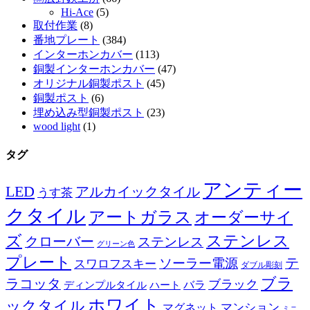
Hi-Ace
(5)
取付作業
(8)
番地プレート
(384)
インターホンカバー
(113)
銅製インターホンカバー
(47)
オリジナル銅製ポスト
(45)
銅製ポスト
(6)
埋め込み型銅製ポスト
(23)
wood light
(1)
タグ
アンティー
LED
アルカイックタイル
うす茶
クタイル
アートガラス
オーダーサイ
ズ
ステンレス
クローバー
ステンレス
グリーン色
プレート
テ
ソーラー電源
スワロフスキー
ダブル彫刻
ブラ
ラコッタ
ブラック
ディンプルタイル
バラ
ハート
ホワイト
ックタイル
マグネット
マンション
ミニ