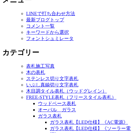
メニュー
LINEで打ち合わせ方法
最新ブログトップ
コメント一覧
キーワードから選択
フォントシュミレータ
カテゴリー
表札施工写真
木の表札
ステンレス切り文字表札
いぶし真鍮切り文字表札
木目調タイル表札（ウッドグレイン）
FREE-STYLE表札（フリースタイル表札）
ウッドベース表札
オーバル ガラス
ガラス表札
ガラス表札【LED仕様】《AC電源》
ガラス表札【LED仕様】《ソーラー電