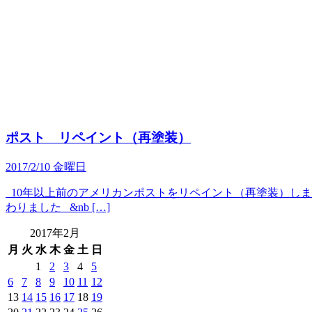
ポスト リペイント（再塗装）
2017/2/10 金曜日
10年以上前のアメリカンポストをリペイント（再塗装）しまし
わりました &nb […]
2017年2月
月
火
水
木
金
土
日
1
2
3
4
5
6
7
8
9
10
11
12
13
14
15
16
17
18
19