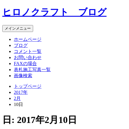
コ
ヒロノクラフト ブログ
ン
テ
ン
メインメニュー
ツ
へ
ホームページ
ス
ブログ
キ
コメント一覧
ッ
お問い合わせ
プ
FAXの場合
表札施工写真一覧
画像検索
トップページ
2017年
2月
10日
日:
2017年2月10日