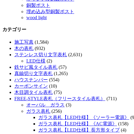
銅製ポスト
埋め込み型銅製ポスト
wood light
カテゴリー
施工写真
(1,584)
木の表札
(932)
ステンレス切り文字表札
(2,631)
LED仕様
(2)
鉄サビ風タイル表札
(57)
真鍮切り文字表札
(1,265)
ハウスナンバー
(554)
カーボンサイン
(10)
木目調タイル表札
(75)
FREE-STYLE表札（フリースタイル表札）
(711)
オーバル ガラス
(3)
ガラス表札
(256)
ガラス表札【LED仕様】《ソーラー電源》
(9
ガラス表札【LED仕様】《AC電源》
(158)
ガラス表札【LED仕様】長方形タイプ
(4)