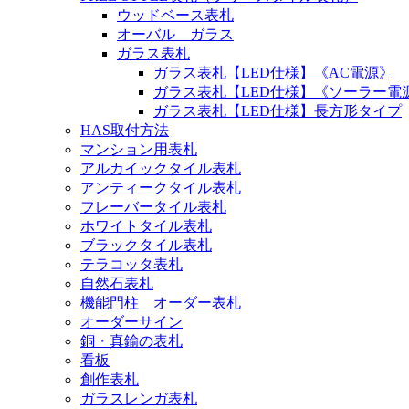
ウッドベース表札
オーバル ガラス
ガラス表札
ガラス表札【LED仕様】《AC電源》
ガラス表札【LED仕様】《ソーラー電
ガラス表札【LED仕様】長方形タイプ
HAS取付方法
マンション用表札
アルカイックタイル表札
アンティークタイル表札
フレーバータイル表札
ホワイトタイル表札
ブラックタイル表札
テラコッタ表札
自然石表札
機能門柱 オーダー表札
オーダーサイン
銅・真鍮の表札
看板
創作表札
ガラスレンガ表札