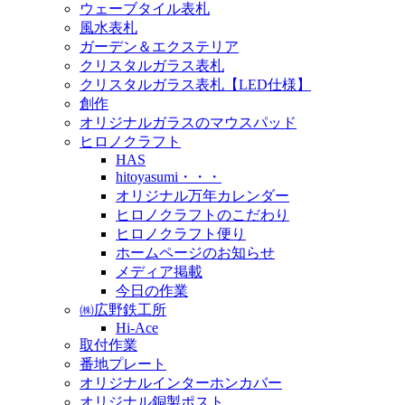
ウェーブタイル表札
風水表札
ガーデン＆エクステリア
クリスタルガラス表札
クリスタルガラス表札【LED仕様】
創作
オリジナルガラスのマウスパッド
ヒロノクラフト
HAS
hitoyasumi・・・
オリジナル万年カレンダー
ヒロノクラフトのこだわり
ヒロノクラフト便り
ホームページのお知らせ
メディア掲載
今日の作業
㈱広野鉄工所
Hi-Ace
取付作業
番地プレート
オリジナルインターホンカバー
オリジナル銅製ポスト