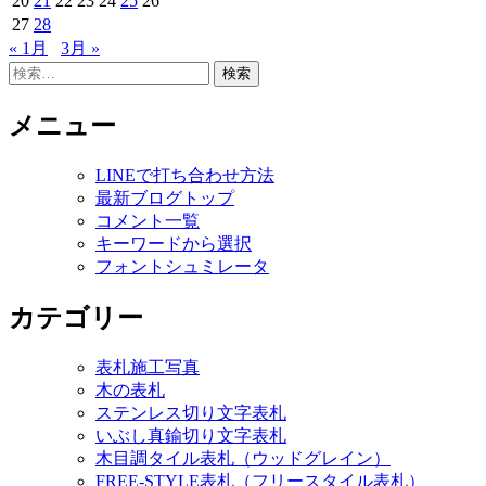
20
21
22
23
24
25
26
27
28
« 1月
3月 »
検
索:
メニュー
LINEで打ち合わせ方法
最新ブログトップ
コメント一覧
キーワードから選択
フォントシュミレータ
カテゴリー
表札施工写真
木の表札
ステンレス切り文字表札
いぶし真鍮切り文字表札
木目調タイル表札（ウッドグレイン）
FREE-STYLE表札（フリースタイル表札）