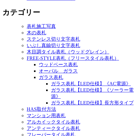
カテゴリー
表札施工写真
木の表札
ステンレス切り文字表札
いぶし真鍮切り文字表札
木目調タイル表札（ウッドグレイン）
FREE-STYLE表札（フリースタイル表札）
ウッドベース表札
オーバル ガラス
ガラス表札
ガラス表札【LED仕様】《AC電源》
ガラス表札【LED仕様】《ソーラー電
源》
ガラス表札【LED仕様】長方形タイプ
HAS取付方法
マンション用表札
アルカイックタイル表札
アンティークタイル表札
フレーバータイル表札