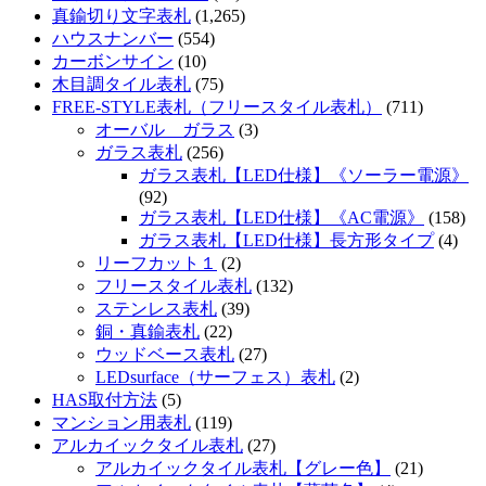
真鍮切り文字表札
(1,265)
ハウスナンバー
(554)
カーボンサイン
(10)
木目調タイル表札
(75)
FREE-STYLE表札（フリースタイル表札）
(711)
オーバル ガラス
(3)
ガラス表札
(256)
ガラス表札【LED仕様】《ソーラー電源》
(92)
ガラス表札【LED仕様】《AC電源》
(158)
ガラス表札【LED仕様】長方形タイプ
(4)
リーフカット１
(2)
フリースタイル表札
(132)
ステンレス表札
(39)
銅・真鍮表札
(22)
ウッドベース表札
(27)
LEDsurface（サーフェス）表札
(2)
HAS取付方法
(5)
マンション用表札
(119)
アルカイックタイル表札
(27)
アルカイックタイル表札【グレー色】
(21)