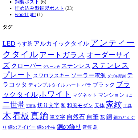
銅製ポスト
(6)
埋め込み型銅製ポスト
(23)
wood light
(1)
タグ
アンティー
LED
アルカイックタイル
うす茶
クタイル
アートガラス
オーダーサイ
ズ
ステンレス
クローバー
ステンレス
グリーン色
プレート
テ
ソーラー電源
スワロフスキー
ダブル彫刻
ブラ
ラコッタ
ブラック
ディンプルタイル
バラ
ハート
ホワイト
ックタイル
マグネット
マンション
ミニ
家紋
二世帯
切り文字
和
和風モダン
天体
工具
五面体
木
真鍮
看板
自然石
自筆
銅
筆文字
花
銅のどんぐ
銅の飾り
銅のアイビー
鳥
り
銅の小枝
音符