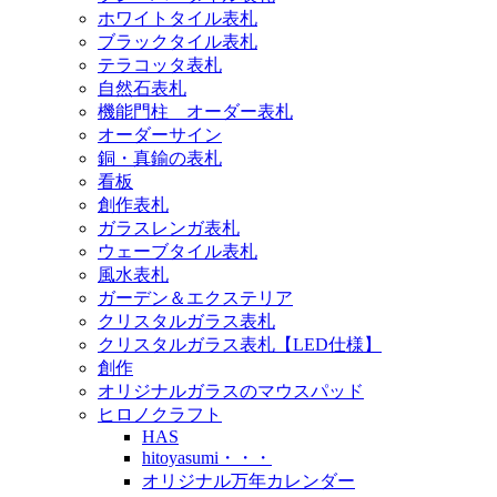
ホワイトタイル表札
ブラックタイル表札
テラコッタ表札
自然石表札
機能門柱 オーダー表札
オーダーサイン
銅・真鍮の表札
看板
創作表札
ガラスレンガ表札
ウェーブタイル表札
風水表札
ガーデン＆エクステリア
クリスタルガラス表札
クリスタルガラス表札【LED仕様】
創作
オリジナルガラスのマウスパッド
ヒロノクラフト
HAS
hitoyasumi・・・
オリジナル万年カレンダー