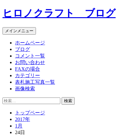
コ
ヒロノクラフト ブログ
ン
テ
ン
メインメニュー
ツ
へ
ホームページ
ス
ブログ
キ
コメント一覧
ッ
お問い合わせ
プ
FAXの場合
カテゴリー
表札施工写真一覧
画像検索
検
索:
トップページ
2017年
1月
24日