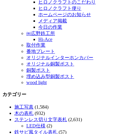
ヒロノクラフトのこだわり
ヒロノクラフト便り
ホームページのお知らせ
メディア掲載
今日の作業
㈱広野鉄工所
Hi-Ace
取付作業
番地プレート
オリジナルインターホンカバー
オリジナル銅製ポスト
銅製ポスト
埋め込み型銅製ポスト
wood light
カテゴリー
施工写真
(1,584)
木の表札
(932)
ステンレス切り文字表札
(2,631)
LED仕様
(2)
鉄サビ風タイル表札
(57)