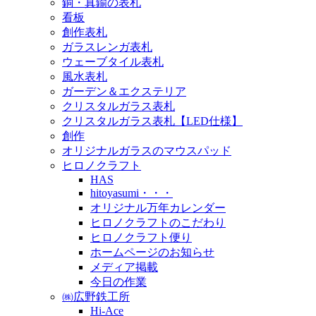
銅・真鍮の表札
看板
創作表札
ガラスレンガ表札
ウェーブタイル表札
風水表札
ガーデン＆エクステリア
クリスタルガラス表札
クリスタルガラス表札【LED仕様】
創作
オリジナルガラスのマウスパッド
ヒロノクラフト
HAS
hitoyasumi・・・
オリジナル万年カレンダー
ヒロノクラフトのこだわり
ヒロノクラフト便り
ホームページのお知らせ
メディア掲載
今日の作業
㈱広野鉄工所
Hi-Ace