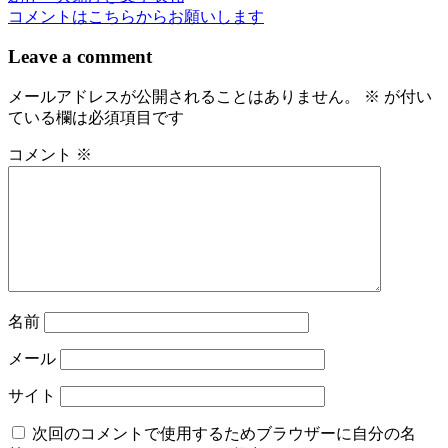
稿
コメントはこちらからお願いします
ナ
Leave a comment
ビ
メールアドレスが公開されることはありません。
※
が付い
ゲ
ている欄は必須項目です
ー
コメント
※
シ
ョ
ン
名前
メール
サイト
次回のコメントで使用するためブラウザーに自分の名