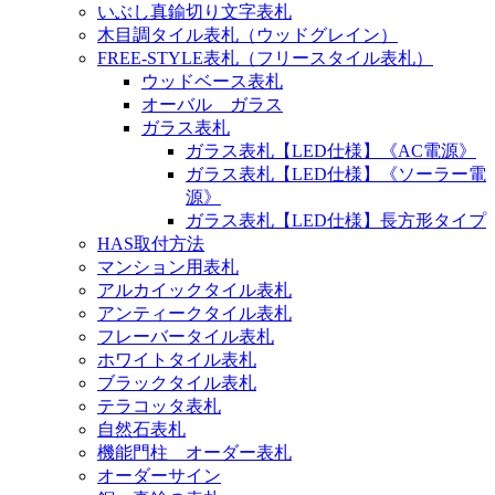
いぶし真鍮切り文字表札
木目調タイル表札（ウッドグレイン）
FREE-STYLE表札（フリースタイル表札）
ウッドベース表札
オーバル ガラス
ガラス表札
ガラス表札【LED仕様】《AC電源》
ガラス表札【LED仕様】《ソーラー電
源》
ガラス表札【LED仕様】長方形タイプ
HAS取付方法
マンション用表札
アルカイックタイル表札
アンティークタイル表札
フレーバータイル表札
ホワイトタイル表札
ブラックタイル表札
テラコッタ表札
自然石表札
機能門柱 オーダー表札
オーダーサイン