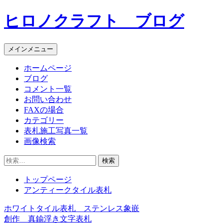
コ
ヒロノクラフト ブログ
ン
テ
ン
メインメニュー
ツ
へ
ホームページ
ス
ブログ
キ
コメント一覧
ッ
お問い合わせ
プ
FAXの場合
カテゴリー
表札施工写真一覧
画像検索
検
索:
トップページ
アンティークタイル表札
ホワイトタイル表札 ステンレス象嵌
投
創作 真鍮浮き文字表札