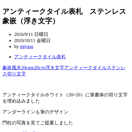
稿
アンティークタイル表札 ステンレス
ナ
象嵌（浮き文字）
ビ
ゲ
2016/9/11 日曜日
ー
2019/10/11 金曜日
by
miyasu
シ
アンティークタイル表札
ョ
ン
象嵌
風水
20cmx20cｍ
浮き文字
アンティークタイル
ステンレ
ス切り文字
アンティークタイルホワイト（20×20）に筆書体の切り文字
を埋め込みました
アンダーラインも筆のデザイン
門柱の写真を見てご提案しました