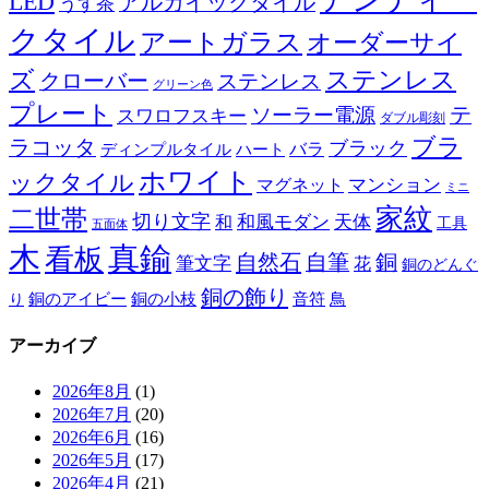
LED
アルカイックタイル
うす茶
クタイル
アートガラス
オーダーサイ
ズ
ステンレス
クローバー
ステンレス
グリーン色
プレート
テ
ソーラー電源
スワロフスキー
ダブル彫刻
ブラ
ラコッタ
ブラック
ディンプルタイル
バラ
ハート
ホワイト
ックタイル
マグネット
マンション
ミニ
家紋
二世帯
切り文字
和
和風モダン
天体
工具
五面体
木
真鍮
看板
自然石
自筆
銅
筆文字
花
銅のどんぐ
銅の飾り
銅のアイビー
鳥
り
銅の小枝
音符
アーカイブ
2026年8月
(1)
2026年7月
(20)
2026年6月
(16)
2026年5月
(17)
2026年4月
(21)