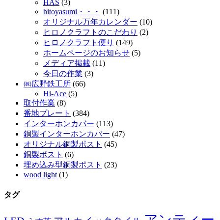
HAS
(3)
hitoyasumi・・・
(111)
オリジナル万年カレンダー
(10)
ヒロノクラフトのこだわり
(2)
ヒロノクラフト便り
(149)
ホームページのお知らせ
(5)
メディア掲載
(11)
今日の作業
(3)
㈱広野鉄工所
(66)
Hi-Ace
(5)
取付作業
(8)
番地プレート
(384)
インターホンカバー
(113)
銅製インターホンカバー
(47)
オリジナル銅製ポスト
(45)
銅製ポスト
(6)
埋め込み型銅製ポスト
(23)
wood light
(1)
タグ
アンティー