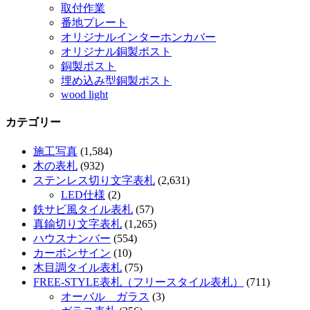
取付作業
番地プレート
オリジナルインターホンカバー
オリジナル銅製ポスト
銅製ポスト
埋め込み型銅製ポスト
wood light
カテゴリー
施工写真
(1,584)
木の表札
(932)
ステンレス切り文字表札
(2,631)
LED仕様
(2)
鉄サビ風タイル表札
(57)
真鍮切り文字表札
(1,265)
ハウスナンバー
(554)
カーボンサイン
(10)
木目調タイル表札
(75)
FREE-STYLE表札（フリースタイル表札）
(711)
オーバル ガラス
(3)