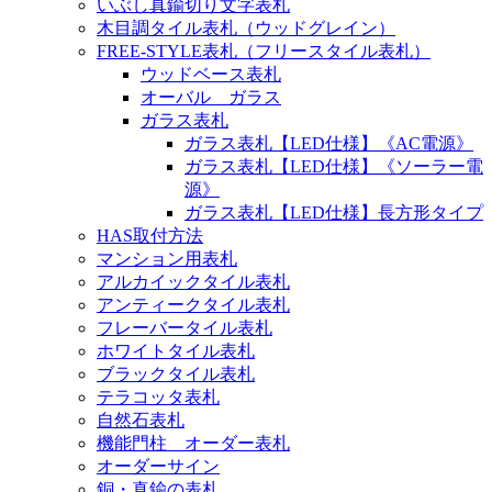
いぶし真鍮切り文字表札
木目調タイル表札（ウッドグレイン）
FREE-STYLE表札（フリースタイル表札）
ウッドベース表札
オーバル ガラス
ガラス表札
ガラス表札【LED仕様】《AC電源》
ガラス表札【LED仕様】《ソーラー電
源》
ガラス表札【LED仕様】長方形タイプ
HAS取付方法
マンション用表札
アルカイックタイル表札
アンティークタイル表札
フレーバータイル表札
ホワイトタイル表札
ブラックタイル表札
テラコッタ表札
自然石表札
機能門柱 オーダー表札
オーダーサイン
銅・真鍮の表札