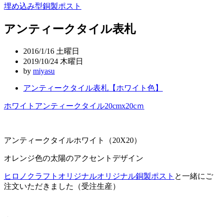
埋め込み型銅製ポスト
稿
アンティークタイル表札
ナ
ビ
2016/1/16 土曜日
ゲ
2019/10/24 木曜日
by
miyasu
ー
アンティークタイル表札【ホワイト色】
シ
ョ
ホワイト
アンティークタイル
20cmx20cｍ
ン
アンティークタイルホワイト（20X20）
オレンジ色の太陽のアクセントデザイン
ヒロノクラフトオリジナルオリジナル銅製ポスト
と一緒にご
注文いただきました（受注生産）