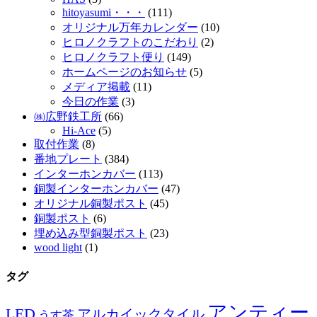
hitoyasumi・・・
(111)
オリジナル万年カレンダー
(10)
ヒロノクラフトのこだわり
(2)
ヒロノクラフト便り
(149)
ホームページのお知らせ
(5)
メディア掲載
(11)
今日の作業
(3)
㈱広野鉄工所
(66)
Hi-Ace
(5)
取付作業
(8)
番地プレート
(384)
インターホンカバー
(113)
銅製インターホンカバー
(47)
オリジナル銅製ポスト
(45)
銅製ポスト
(6)
埋め込み型銅製ポスト
(23)
wood light
(1)
タグ
アンティー
LED
アルカイックタイル
うす茶