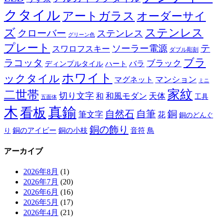
クタイル
アートガラス
オーダーサイ
ズ
ステンレス
クローバー
ステンレス
グリーン色
プレート
テ
ソーラー電源
スワロフスキー
ダブル彫刻
ブラ
ラコッタ
ブラック
ディンプルタイル
バラ
ハート
ホワイト
ックタイル
マグネット
マンション
ミニ
家紋
二世帯
切り文字
和
和風モダン
天体
工具
五面体
木
真鍮
看板
自然石
自筆
銅
筆文字
花
銅のどんぐ
銅の飾り
銅のアイビー
鳥
り
銅の小枝
音符
アーカイブ
2026年8月
(1)
2026年7月
(20)
2026年6月
(16)
2026年5月
(17)
2026年4月
(21)