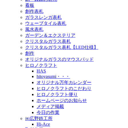
看板
創作表札
ガラスレンガ表札
ウェーブタイル表札
風水表札
ガーデン＆エクステリア
クリスタルガラス表札
クリスタルガラス表札【LED仕様】
創作
オリジナルガラスのマウスパッド
ヒロノクラフト
HAS
hitoyasumi・・・
オリジナル万年カレンダー
ヒロノクラフトのこだわり
ヒロノクラフト便り
ホームページのお知らせ
メディア掲載
今日の作業
㈱広野鉄工所
Hi-Ace