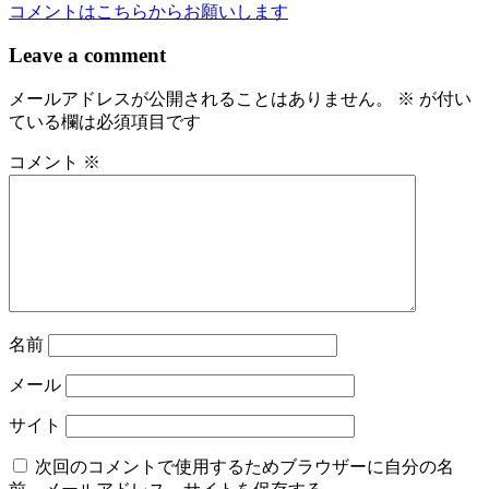
稿
コメントはこちらからお願いします
ナ
Leave a comment
ビ
メールアドレスが公開されることはありません。
※
が付い
ゲ
ている欄は必須項目です
ー
コメント
※
シ
ョ
ン
名前
メール
サイト
次回のコメントで使用するためブラウザーに自分の名