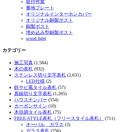
取付作業
番地プレート
オリジナルインターホンカバー
オリジナル銅製ポスト
銅製ポスト
埋め込み型銅製ポスト
wood light
カテゴリー
施工写真
(1,584)
木の表札
(932)
ステンレス切り文字表札
(2,631)
LED仕様
(2)
鉄サビ風タイル表札
(57)
真鍮切り文字表札
(1,265)
ハウスナンバー
(554)
カーボンサイン
(10)
木目調タイル表札
(75)
FREE-STYLE表札（フリースタイル表札）
(711)
オーバル ガラス
(3)
ガラス表札
(256)