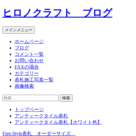
コ
ヒロノクラフト ブログ
ン
テ
ン
メインメニュー
ツ
へ
ホームページ
ス
ブログ
キ
コメント一覧
ッ
お問い合わせ
プ
FAXの場合
カテゴリー
表札施工写真一覧
画像検索
検
索:
トップページ
アンティークタイル表札
アンティークタイル表札【ホワイト色】
Free-Style表札 オーダーサイズ
投