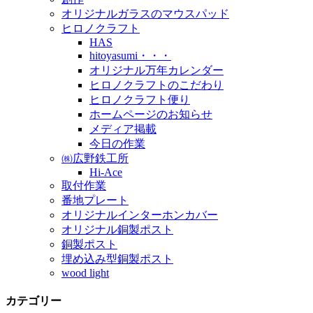
オリジナルガラスのマウスパッド
ヒロノクラフト
HAS
hitoyasumi・・・
オリジナル万年カレンダー
ヒロノクラフトのこだわり
ヒロノクラフト便り
ホームページのお知らせ
メディア掲載
今日の作業
㈱広野鉄工所
Hi-Ace
取付作業
番地プレート
オリジナルインターホンカバー
オリジナル銅製ポスト
銅製ポスト
埋め込み型銅製ポスト
wood light
カテゴリー