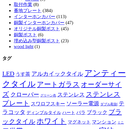
取付作業
(8)
番地プレート
(384)
インターホンカバー
(113)
銅製インターホンカバー
(47)
オリジナル銅製ポスト
(45)
銅製ポスト
(6)
埋め込み型銅製ポスト
(23)
wood light
(1)
タグ
アンティー
LED
アルカイックタイル
うす茶
クタイル
アートガラス
オーダーサイ
ズ
ステンレス
クローバー
ステンレス
グリーン色
プレート
テ
ソーラー電源
スワロフスキー
ダブル彫刻
ブラ
ラコッタ
ブラック
ディンプルタイル
バラ
ハート
ホワイト
ックタイル
マグネット
マンション
ミニ