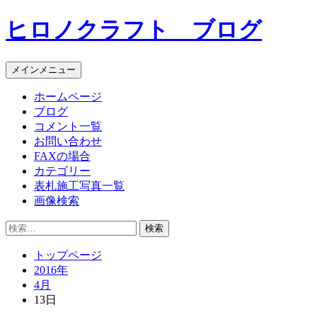
コ
ヒロノクラフト ブログ
ン
テ
ン
メインメニュー
ツ
へ
ホームページ
ス
ブログ
キ
コメント一覧
ッ
お問い合わせ
プ
FAXの場合
カテゴリー
表札施工写真一覧
画像検索
検
索:
トップページ
2016年
4月
13日