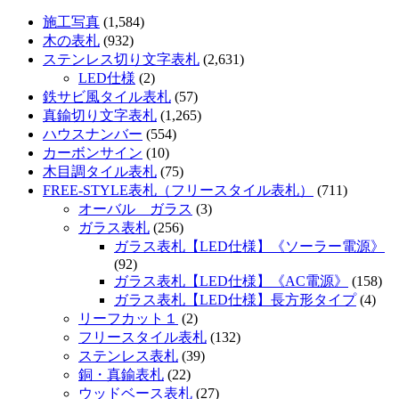
施工写真
(1,584)
木の表札
(932)
ステンレス切り文字表札
(2,631)
LED仕様
(2)
鉄サビ風タイル表札
(57)
真鍮切り文字表札
(1,265)
ハウスナンバー
(554)
カーボンサイン
(10)
木目調タイル表札
(75)
FREE-STYLE表札（フリースタイル表札）
(711)
オーバル ガラス
(3)
ガラス表札
(256)
ガラス表札【LED仕様】《ソーラー電源》
(92)
ガラス表札【LED仕様】《AC電源》
(158)
ガラス表札【LED仕様】長方形タイプ
(4)
リーフカット１
(2)
フリースタイル表札
(132)
ステンレス表札
(39)
銅・真鍮表札
(22)
ウッドベース表札
(27)