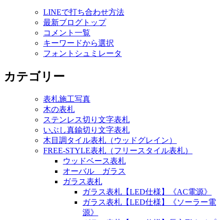
LINEで打ち合わせ方法
最新ブログトップ
コメント一覧
キーワードから選択
フォントシュミレータ
カテゴリー
表札施工写真
木の表札
ステンレス切り文字表札
いぶし真鍮切り文字表札
木目調タイル表札（ウッドグレイン）
FREE-STYLE表札（フリースタイル表札）
ウッドベース表札
オーバル ガラス
ガラス表札
ガラス表札【LED仕様】《AC電源》
ガラス表札【LED仕様】《ソーラー電
源》