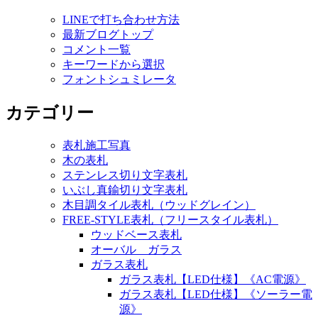
LINEで打ち合わせ方法
最新ブログトップ
コメント一覧
キーワードから選択
フォントシュミレータ
カテゴリー
表札施工写真
木の表札
ステンレス切り文字表札
いぶし真鍮切り文字表札
木目調タイル表札（ウッドグレイン）
FREE-STYLE表札（フリースタイル表札）
ウッドベース表札
オーバル ガラス
ガラス表札
ガラス表札【LED仕様】《AC電源》
ガラス表札【LED仕様】《ソーラー電
源》