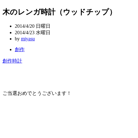
稿
木のレンガ時計（ウッドチップ）
ナ
ビ
2014/4/20 日曜日
ゲ
2014/4/23 水曜日
by
miyasu
ー
創作
シ
ョ
創作時計
ン
ご当選おめでとうございます！