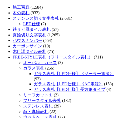
施工写真
(1,584)
木の表札
(932)
ステンレス切り文字表札
(2,631)
LED仕様
(2)
鉄サビ風タイル表札
(57)
真鍮切り文字表札
(1,265)
ハウスナンバー
(554)
カーボンサイン
(10)
木目調タイル表札
(75)
FREE-STYLE表札（フリースタイル表札）
(711)
オーバル ガラス
(3)
ガラス表札
(256)
ガラス表札【LED仕様】《ソーラー電源》
(92)
ガラス表札【LED仕様】《AC電源》
(158)
ガラス表札【LED仕様】長方形タイプ
(4)
リーフカット１
(2)
フリースタイル表札
(132)
ステンレス表札
(39)
銅・真鍮表札
(22)
ウッドベース表札
(27)