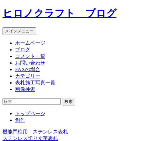
コ
ヒロノクラフト ブログ
ン
テ
ン
メインメニュー
ツ
へ
ホームページ
ス
ブログ
キ
コメント一覧
ッ
お問い合わせ
プ
FAXの場合
カテゴリー
表札施工写真一覧
画像検索
検
索:
トップページ
創作
機能門柱用 ステンレス表札
投
ステンレス切り文字表札