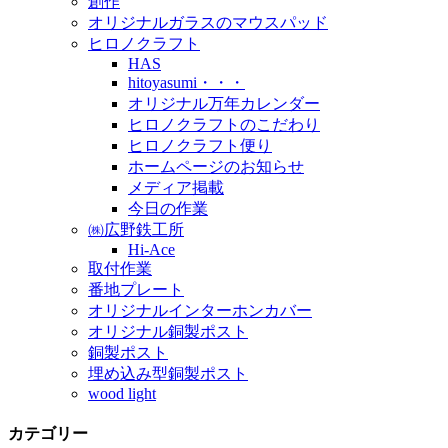
創作
オリジナルガラスのマウスパッド
ヒロノクラフト
HAS
hitoyasumi・・・
オリジナル万年カレンダー
ヒロノクラフトのこだわり
ヒロノクラフト便り
ホームページのお知らせ
メディア掲載
今日の作業
㈱広野鉄工所
Hi-Ace
取付作業
番地プレート
オリジナルインターホンカバー
オリジナル銅製ポスト
銅製ポスト
埋め込み型銅製ポスト
wood light
カテゴリー