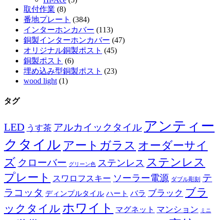
取付作業
(8)
番地プレート
(384)
インターホンカバー
(113)
銅製インターホンカバー
(47)
オリジナル銅製ポスト
(45)
銅製ポスト
(6)
埋め込み型銅製ポスト
(23)
wood light
(1)
タグ
アンティー
LED
アルカイックタイル
うす茶
クタイル
アートガラス
オーダーサイ
ズ
ステンレス
クローバー
ステンレス
グリーン色
プレート
テ
ソーラー電源
スワロフスキー
ダブル彫刻
ブラ
ラコッタ
ブラック
ディンプルタイル
バラ
ハート
ホワイト
ックタイル
マグネット
マンション
ミニ