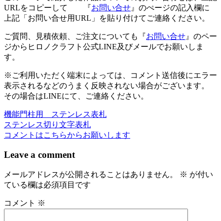
URLをコピーして 『
お問い合せ
』のぺージの記入欄に
上記「お問い合せ用URL」を貼り付けてご連絡ください。
ご質問、見積依頼、ご注文についても『
お問い合せ
』のペー
ジからヒロノクラフト公式LINE及びメールでお願いしま
す。
※ご利用いただく端末によっては、コメント送信後にエラー
表示されるなどのうまく反映されない場合がございます。
その場合はLINEにて、ご連絡ください。
機能門柱用 ステンレス表札
投
ステンレス切り文字表札
稿
コメントはこちらからお願いします
ナ
Leave a comment
ビ
メールアドレスが公開されることはありません。
※
が付い
ゲ
ている欄は必須項目です
ー
コメント
※
シ