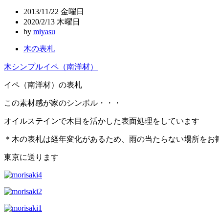
ビ
2013/11/22 金曜日
ゲ
2020/2/13 木曜日
by
miyasu
ー
木の表札
シ
ョ
木
シンプル
イペ（南洋材）
ン
イペ（南洋材）の表札
この素材感が家のシンボル・・・
オイルステインで木目を活かした表面処理をしています
＊木の表札は経年変化があるため、雨の当たらない場所をお
東京に送ります