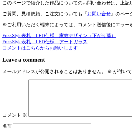
このページで紹介した作品についてのお問い合わせは、上記
有
ご質問、見積依頼、ご注文についても『
お問い合せ
』のペー
※ご利用いただく端末によっては、コメント送信後にエラー表
Free-Style表札 LED仕様 家紋デザイン（下がり藤）
投
Free-Style表札 LED仕様 アートガラス
稿
コメントはこちらからお願いします
ナ
Leave a comment
ビ
メールアドレスが公開されることはありません。
※
が付いて
ゲ
ー
シ
ョ
ン
コメント
※
名前