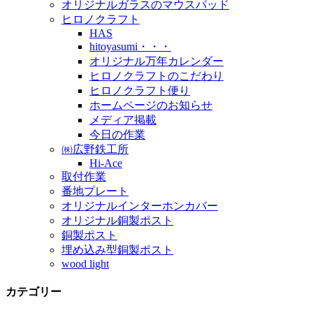
オリジナルガラスのマウスパッド
ヒロノクラフト
HAS
hitoyasumi・・・
オリジナル万年カレンダー
ヒロノクラフトのこだわり
ヒロノクラフト便り
ホームページのお知らせ
メディア掲載
今日の作業
㈱広野鉄工所
Hi-Ace
取付作業
番地プレート
オリジナルインターホンカバー
オリジナル銅製ポスト
銅製ポスト
埋め込み型銅製ポスト
wood light
カテゴリー