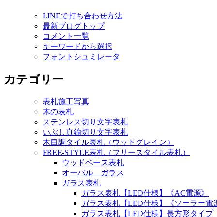
LINEで打ち合わせ方法
最新ブログトップ
コメント一覧
キーワードから選択
フォントシュミレータ
カテゴリー
表札施工写真
木の表札
ステンレス切り文字表札
いぶし真鍮切り文字表札
木目調タイル表札（ウッドグレイン）
FREE-STYLE表札（フリースタイル表札）
ウッドベース表札
オーバル ガラス
ガラス表札
ガラス表札【LED仕様】《AC電源》
ガラス表札【LED仕様】《ソーラー電
ガラス表札【LED仕様】長方形タイプ