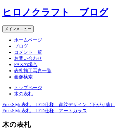
コ
ヒロノクラフト ブログ
ン
テ
ン
メインメニュー
ツ
へ
ホームページ
ス
ブログ
キ
コメント一覧
ッ
お問い合わせ
プ
FAXの場合
表札施工写真一覧
画像検索
トップページ
木の表札
Free-Style表札 LED仕様 家紋デザイン（下がり藤）
投
Free-Style表札 LED仕様 アートガラス
稿
木の表札
ナ