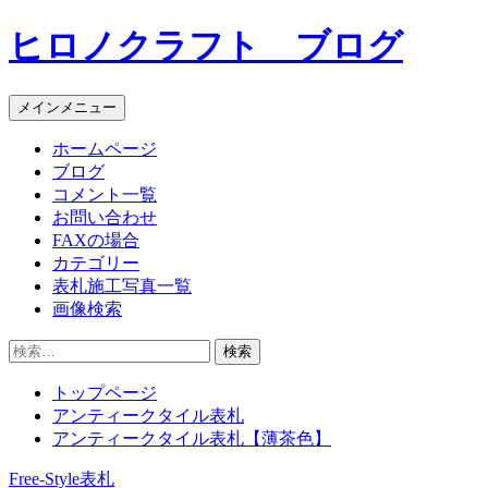
コ
ヒロノクラフト ブログ
ン
テ
ン
メインメニュー
ツ
へ
ホームページ
ス
ブログ
キ
コメント一覧
ッ
お問い合わせ
プ
FAXの場合
カテゴリー
表札施工写真一覧
画像検索
検
索:
トップページ
アンティークタイル表札
アンティークタイル表札【薄茶色】
Free-Style表札
投