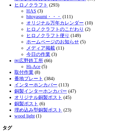
ヒロノクラフト
(293)
HAS
(3)
hitoyasumi・・・
(111)
オリジナル万年カレンダー
(10)
ヒロノクラフトのこだわり
(2)
ヒロノクラフト便り
(149)
ホームページのお知らせ
(5)
メディア掲載
(11)
今日の作業
(3)
㈱広野鉄工所
(66)
Hi-Ace
(5)
取付作業
(8)
番地プレート
(384)
インターホンカバー
(113)
銅製インターホンカバー
(47)
オリジナル銅製ポスト
(45)
銅製ポスト
(6)
埋め込み型銅製ポスト
(23)
wood light
(1)
タグ