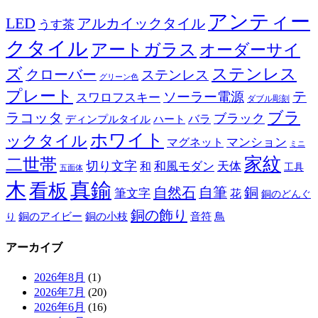
アンティー
LED
アルカイックタイル
うす茶
クタイル
アートガラス
オーダーサイ
ズ
ステンレス
クローバー
ステンレス
グリーン色
プレート
テ
ソーラー電源
スワロフスキー
ダブル彫刻
ブラ
ラコッタ
ブラック
ディンプルタイル
バラ
ハート
ホワイト
ックタイル
マグネット
マンション
ミニ
家紋
二世帯
切り文字
和
和風モダン
天体
工具
五面体
木
真鍮
看板
自然石
自筆
銅
筆文字
花
銅のどんぐ
銅の飾り
銅のアイビー
鳥
り
銅の小枝
音符
アーカイブ
2026年8月
(1)
2026年7月
(20)
2026年6月
(16)