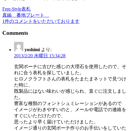
Free-Style表札
投
真鍮 番地プレート
稿
1件のコメントをいただいております
ナ
Comments
ビ
ゲ
yoshimi
より:
2013/2/20 水曜日 15:34:28
ー
シ
玄関ポーチに古びた感じの大理石を使用したので、そ
れに合う表札を探していました。
ョ
ヒロノクラフトさんの表札をたまたまネットで見つけ
ン
た時に、
既製品にはない味わいが感じられ、直ぐに注文しまし
た。
豊富な種類のフォントシュミレーションがあるので
イメージがわきやすいのと、メールや電話での連絡を
すぐにいただけたので、
思ったより早く届けていただけました。
イメージ通りの玄関ポーチ作りのお手伝いをしていた