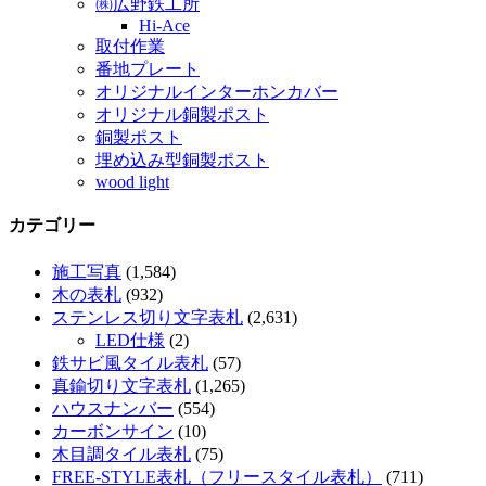
㈱広野鉄工所
Hi-Ace
取付作業
番地プレート
オリジナルインターホンカバー
オリジナル銅製ポスト
銅製ポスト
埋め込み型銅製ポスト
wood light
カテゴリー
施工写真
(1,584)
木の表札
(932)
ステンレス切り文字表札
(2,631)
LED仕様
(2)
鉄サビ風タイル表札
(57)
真鍮切り文字表札
(1,265)
ハウスナンバー
(554)
カーボンサイン
(10)
木目調タイル表札
(75)
FREE-STYLE表札（フリースタイル表札）
(711)