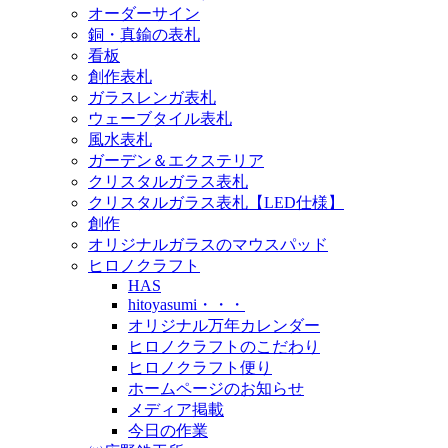
オーダーサイン
銅・真鍮の表札
看板
創作表札
ガラスレンガ表札
ウェーブタイル表札
風水表札
ガーデン＆エクステリア
クリスタルガラス表札
クリスタルガラス表札【LED仕様】
創作
オリジナルガラスのマウスパッド
ヒロノクラフト
HAS
hitoyasumi・・・
オリジナル万年カレンダー
ヒロノクラフトのこだわり
ヒロノクラフト便り
ホームページのお知らせ
メディア掲載
今日の作業