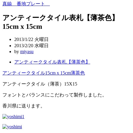
真鍮 番地プレート
稿
アンティークタイル表札【薄茶色】
ナ
15cm x 15cm
ビ
ゲ
2013/1/22 火曜日
ー
2013/2/20 水曜日
by
miyasu
シ
アンティークタイル表札【薄茶色】
ョ
アンティークタイル
15cm x 15cm
薄茶色
ン
アンティークタイル（薄茶）15X15
フォントとバランスにこだわって製作しました。
香川県に送ります。