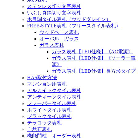
ステンレス切り文字表札
いぶし真鍮切り文字表札
木目調タイル表札（ウッドグレイン）
FREE-STYLE表札（フリースタイル表札）
ウッドベース表札
オーバル ガラス
ガラス表札
ガラス表札【LED仕様】《AC電源》
ガラス表札【LED仕様】《ソーラー電
源》
ガラス表札【LED仕様】長方形タイプ
HAS取付方法
マンション用表札
アルカイックタイル表札
アンティークタイル表札
フレーバータイル表札
ホワイトタイル表札
ブラックタイル表札
テラコッタ表札
自然石表札
機能門柱 オーダー表札