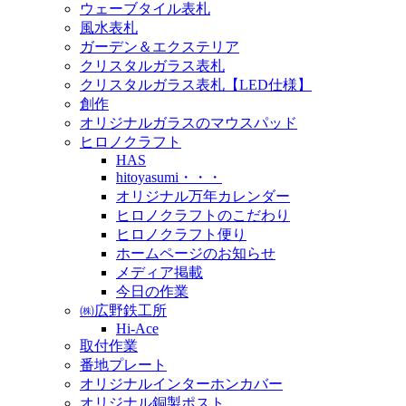
ウェーブタイル表札
風水表札
ガーデン＆エクステリア
クリスタルガラス表札
クリスタルガラス表札【LED仕様】
創作
オリジナルガラスのマウスパッド
ヒロノクラフト
HAS
hitoyasumi・・・
オリジナル万年カレンダー
ヒロノクラフトのこだわり
ヒロノクラフト便り
ホームページのお知らせ
メディア掲載
今日の作業
㈱広野鉄工所
Hi-Ace
取付作業
番地プレート
オリジナルインターホンカバー
オリジナル銅製ポスト