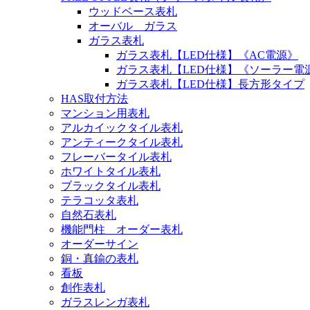
ウッドベース表札
オーバル ガラス
ガラス表札
ガラス表札【LED仕様】《AC電源》
ガラス表札【LED仕様】《ソーラー電
ガラス表札【LED仕様】長方形タイプ
HAS取付方法
マンション用表札
アルカイックタイル表札
アンティークタイル表札
フレーバータイル表札
ホワイトタイル表札
ブラックタイル表札
テラコッタ表札
自然石表札
機能門柱 オーダー表札
オーダーサイン
銅・真鍮の表札
看板
創作表札
ガラスレンガ表札