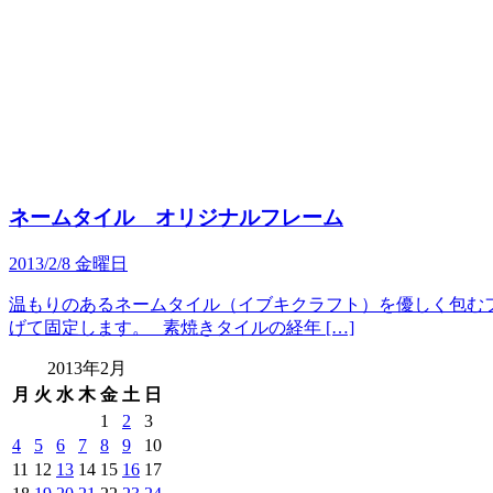
ネームタイル オリジナルフレーム
2013/2/8 金曜日
温もりのあるネームタイル（イブキクラフト）を優しく包むフ
げて固定します。 素焼きタイルの経年 […]
2013年2月
月
火
水
木
金
土
日
1
2
3
4
5
6
7
8
9
10
11
12
13
14
15
16
17