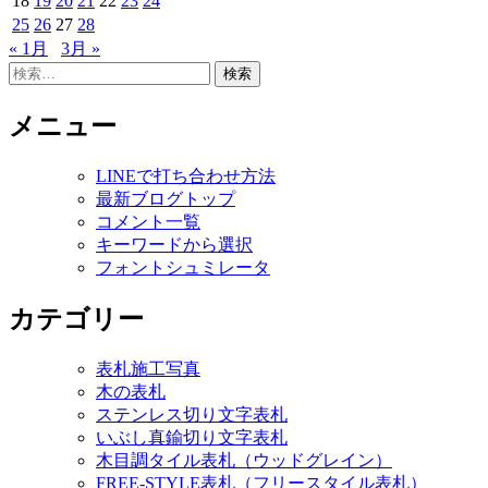
18
19
20
21
22
23
24
25
26
27
28
« 1月
3月 »
検
索:
メニュー
LINEで打ち合わせ方法
最新ブログトップ
コメント一覧
キーワードから選択
フォントシュミレータ
カテゴリー
表札施工写真
木の表札
ステンレス切り文字表札
いぶし真鍮切り文字表札
木目調タイル表札（ウッドグレイン）
FREE-STYLE表札（フリースタイル表札）