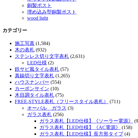
銅製ポスト
埋め込み型銅製ポスト
wood light
カテゴリー
施工写真
(1,584)
木の表札
(932)
ステンレス切り文字表札
(2,631)
LED仕様
(2)
鉄サビ風タイル表札
(57)
真鍮切り文字表札
(1,265)
ハウスナンバー
(554)
カーボンサイン
(10)
木目調タイル表札
(75)
FREE-STYLE表札（フリースタイル表札）
(711)
オーバル ガラス
(3)
ガラス表札
(256)
ガラス表札【LED仕様】《ソーラー電源》
(9
ガラス表札【LED仕様】《AC電源》
(158)
ガラス表札【LED仕様】長方形タイプ
(4)