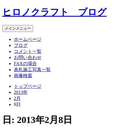
コ
ヒロノクラフト ブログ
ン
テ
ン
メインメニュー
ツ
へ
ホームページ
ス
ブログ
キ
コメント一覧
ッ
お問い合わせ
プ
FAXの場合
表札施工写真一覧
画像検索
トップページ
2013年
2月
8日
日:
2013年2月8日