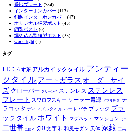
番地プレート
(384)
インターホンカバー
(113)
銅製インターホンカバー
(47)
オリジナル銅製ポスト
(45)
銅製ポスト
(6)
埋め込み型銅製ポスト
(23)
wood light
(1)
タグ
アンティー
LED
アルカイックタイル
うす茶
クタイル
アートガラス
オーダーサイ
ズ
ステンレス
クローバー
ステンレス
グリーン色
プレート
テ
ソーラー電源
スワロフスキー
ダブル彫刻
ブラ
ラコッタ
ブラック
ディンプルタイル
バラ
ハート
ホワイト
ックタイル
マグネット
マンション
ミニ
家紋
二世帯
切り文字
和
和風モダン
天体
工具
五面体