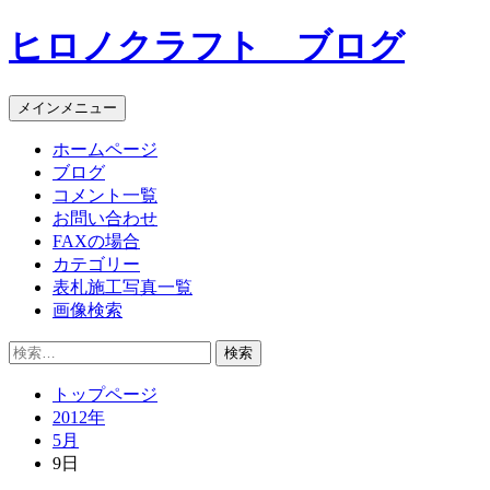
コ
ヒロノクラフト ブログ
ン
テ
ン
メインメニュー
ツ
へ
ホームページ
ス
ブログ
キ
コメント一覧
ッ
お問い合わせ
プ
FAXの場合
カテゴリー
表札施工写真一覧
画像検索
検
索:
トップページ
2012年
5月
9日