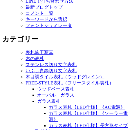
LINEで打ち合わせ方法
最新ブログトップ
コメント一覧
キーワードから選択
フォントシュミレータ
カテゴリー
表札施工写真
木の表札
ステンレス切り文字表札
いぶし真鍮切り文字表札
木目調タイル表札（ウッドグレイン）
FREE-STYLE表札（フリースタイル表札）
ウッドベース表札
オーバル ガラス
ガラス表札
ガラス表札【LED仕様】《AC電源》
ガラス表札【LED仕様】《ソーラー電
源》
ガラス表札【LED仕様】長方形タイプ