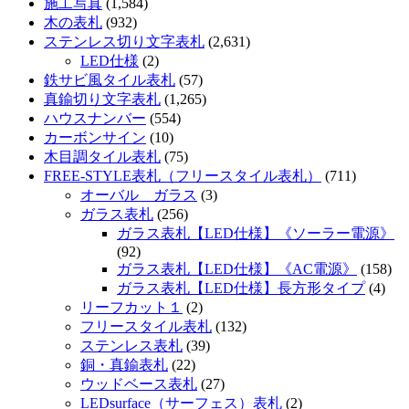
施工写真
(1,584)
木の表札
(932)
ステンレス切り文字表札
(2,631)
LED仕様
(2)
鉄サビ風タイル表札
(57)
真鍮切り文字表札
(1,265)
ハウスナンバー
(554)
カーボンサイン
(10)
木目調タイル表札
(75)
FREE-STYLE表札（フリースタイル表札）
(711)
オーバル ガラス
(3)
ガラス表札
(256)
ガラス表札【LED仕様】《ソーラー電源》
(92)
ガラス表札【LED仕様】《AC電源》
(158)
ガラス表札【LED仕様】長方形タイプ
(4)
リーフカット１
(2)
フリースタイル表札
(132)
ステンレス表札
(39)
銅・真鍮表札
(22)
ウッドベース表札
(27)
LEDsurface（サーフェス）表札
(2)