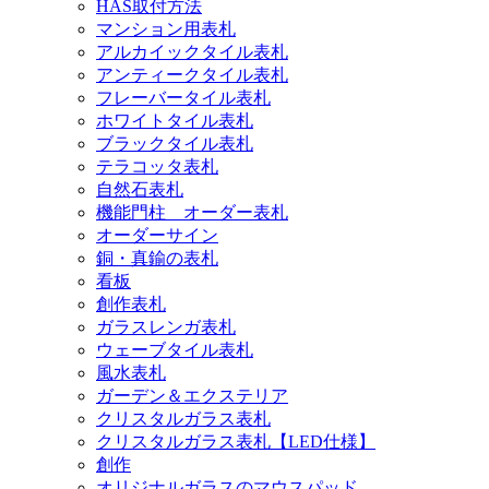
HAS取付方法
マンション用表札
アルカイックタイル表札
アンティークタイル表札
フレーバータイル表札
ホワイトタイル表札
ブラックタイル表札
テラコッタ表札
自然石表札
機能門柱 オーダー表札
オーダーサイン
銅・真鍮の表札
看板
創作表札
ガラスレンガ表札
ウェーブタイル表札
風水表札
ガーデン＆エクステリア
クリスタルガラス表札
クリスタルガラス表札【LED仕様】
創作
オリジナルガラスのマウスパッド