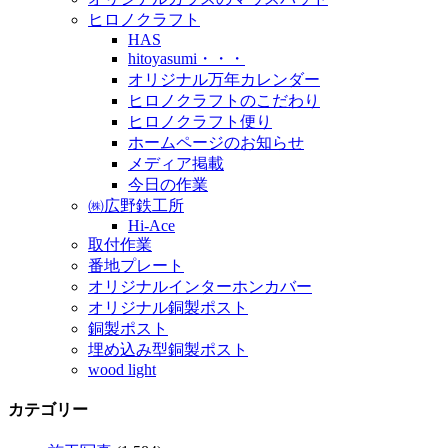
ヒロノクラフト
HAS
hitoyasumi・・・
オリジナル万年カレンダー
ヒロノクラフトのこだわり
ヒロノクラフト便り
ホームページのお知らせ
メディア掲載
今日の作業
㈱広野鉄工所
Hi-Ace
取付作業
番地プレート
オリジナルインターホンカバー
オリジナル銅製ポスト
銅製ポスト
埋め込み型銅製ポスト
wood light
カテゴリー