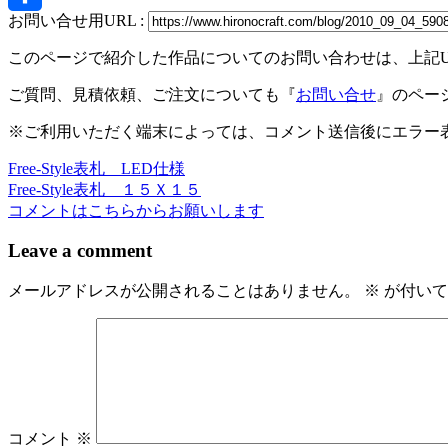
お問い合せ用URL :
共
このページで紹介した作品についてのお問い合わせは、上記
有
ご質問、見積依頼、ご注文についても『
お問い合せ
』のペー
※ご利用いただく端末によっては、コメント送信後にエラー表
Free-Style表札 LED仕様
投
Free-Style表札 １５Ｘ１５
稿
コメントはこちらからお願いします
ナ
Leave a comment
ビ
メールアドレスが公開されることはありません。
※
が付いて
ゲ
ー
シ
ョ
ン
コメント
※