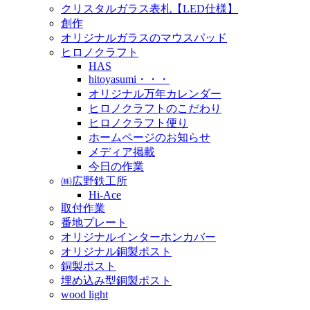
クリスタルガラス表札【LED仕様】
創作
オリジナルガラスのマウスパッド
ヒロノクラフト
HAS
hitoyasumi・・・
オリジナル万年カレンダー
ヒロノクラフトのこだわり
ヒロノクラフト便り
ホームページのお知らせ
メディア掲載
今日の作業
㈱広野鉄工所
Hi-Ace
取付作業
番地プレート
オリジナルインターホンカバー
オリジナル銅製ポスト
銅製ポスト
埋め込み型銅製ポスト
wood light