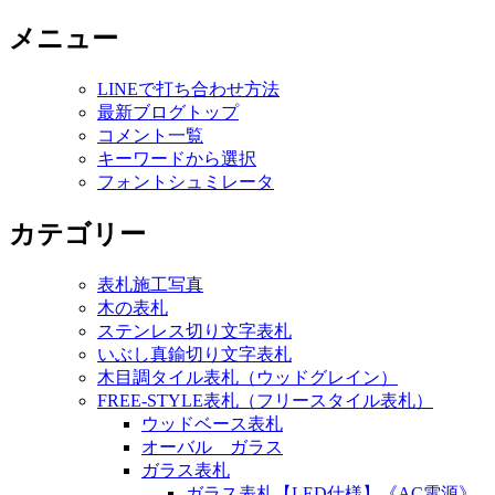
索:
メニュー
LINEで打ち合わせ方法
最新ブログトップ
コメント一覧
キーワードから選択
フォントシュミレータ
カテゴリー
表札施工写真
木の表札
ステンレス切り文字表札
いぶし真鍮切り文字表札
木目調タイル表札（ウッドグレイン）
FREE-STYLE表札（フリースタイル表札）
ウッドベース表札
オーバル ガラス
ガラス表札
ガラス表札【LED仕様】《AC電源》