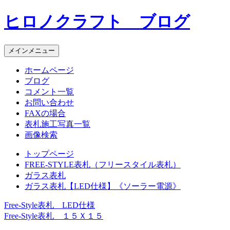
コ
ヒロノクラフト ブログ
ン
テ
ン
メインメニュー
ツ
へ
ホームページ
ス
ブログ
キ
コメント一覧
ッ
お問い合わせ
プ
FAXの場合
表札施工写真一覧
画像検索
トップページ
FREE-STYLE表札（フリースタイル表札）
ガラス表札
ガラス表札【LED仕様】《ソーラー電源》
Free-Style表札 LED仕様
投
Free-Style表札 １５Ｘ１５
稿