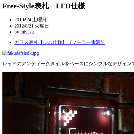
Free-Style表札 LED仕様
ナ
ビ
2010/9/4 土曜日
ゲ
2012/8/21 火曜日
by
miyasu
ー
ガラス表札【LED仕様】《ソーラー電源》
シ
ョ
ン
レッドのアンティークタイルをベースにシンプルなデザイン