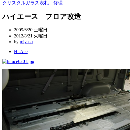
クリスタルガラス表札 修理
稿
ハイエース フロア改造
ナ
ビ
2009/6/20 土曜日
ゲ
2012/8/21 火曜日
by
miyasu
ー
Hi-Ace
シ
ョ
ン