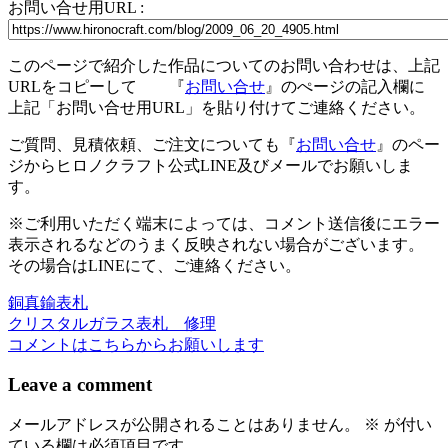
お問い合せ用URL :
共
有
このページで紹介した作品についてのお問い合わせは、上記
URLをコピーして 『
お問い合せ
』のぺージの記入欄に
上記「お問い合せ用URL」を貼り付けてご連絡ください。
ご質問、見積依頼、ご注文についても『
お問い合せ
』のペー
ジからヒロノクラフト公式LINE及びメールでお願いしま
す。
※ご利用いただく端末によっては、コメント送信後にエラー
表示されるなどのうまく反映されない場合がございます。
その場合はLINEにて、ご連絡ください。
銅真鍮表札
投
クリスタルガラス表札 修理
稿
コメントはこちらからお願いします
ナ
Leave a comment
ビ
メールアドレスが公開されることはありません。
※
が付い
ゲ
ている欄は必須項目です