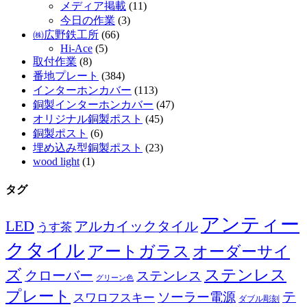
メディア掲載
(11)
今日の作業
(3)
㈱広野鉄工所
(66)
Hi-Ace
(5)
取付作業
(8)
番地プレート
(384)
インターホンカバー
(113)
銅製インターホンカバー
(47)
オリジナル銅製ポスト
(45)
銅製ポスト
(6)
埋め込み型銅製ポスト
(23)
wood light
(1)
タグ
アンティー
LED
アルカイックタイル
うす茶
クタイル
アートガラス
オーダーサイ
ズ
ステンレス
クローバー
ステンレス
グリーン色
プレート
テ
ソーラー電源
スワロフスキー
ダブル彫刻