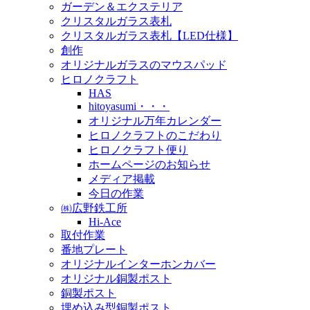
ガーデン＆エクステリア
クリスタルガラス表札
クリスタルガラス表札【LED仕様】
創作
オリジナルガラスのマウスパッド
ヒロノクラフト
HAS
hitoyasumi・・・
オリジナル万年カレンダー
ヒロノクラフトのこだわり
ヒロノクラフト便り
ホームページのお知らせ
メディア掲載
今日の作業
㈱広野鉄工所
Hi-Ace
取付作業
番地プレート
オリジナルインターホンカバー
オリジナル銅製ポスト
銅製ポスト
埋め込み型銅製ポスト