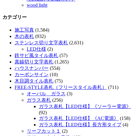
wood light
カテゴリー
施工写真
(1,584)
木の表札
(932)
ステンレス切り文字表札
(2,631)
LED仕様
(2)
鉄サビ風タイル表札
(57)
真鍮切り文字表札
(1,265)
ハウスナンバー
(554)
カーボンサイン
(10)
木目調タイル表札
(75)
FREE-STYLE表札（フリースタイル表札）
(711)
オーバル ガラス
(3)
ガラス表札
(256)
ガラス表札【LED仕様】《ソーラー電源》
(92)
ガラス表札【LED仕様】《AC電源》
(158)
ガラス表札【LED仕様】長方形タイプ
(4)
リーフカット１
(2)