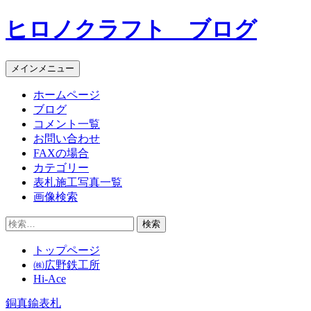
コ
ヒロノクラフト ブログ
ン
テ
ン
メインメニュー
ツ
へ
ホームページ
ス
ブログ
キ
コメント一覧
ッ
お問い合わせ
プ
FAXの場合
カテゴリー
表札施工写真一覧
画像検索
検
索:
トップページ
㈱広野鉄工所
Hi-Ace
銅真鍮表札
投