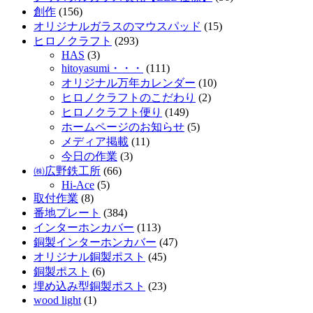
創作
(156)
オリジナルガラスのマウスパッド
(15)
ヒロノクラフト
(293)
HAS
(3)
hitoyasumi・・・
(111)
オリジナル万年カレンダー
(10)
ヒロノクラフトのこだわり
(2)
ヒロノクラフト便り
(149)
ホームページのお知らせ
(5)
メディア掲載
(11)
今日の作業
(3)
㈱広野鉄工所
(66)
Hi-Ace
(5)
取付作業
(8)
番地プレート
(384)
インターホンカバー
(113)
銅製インターホンカバー
(47)
オリジナル銅製ポスト
(45)
銅製ポスト
(6)
埋め込み型銅製ポスト
(23)
wood light
(1)