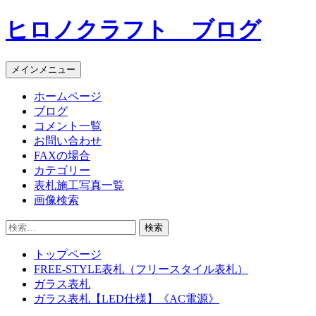
コ
ヒロノクラフト ブログ
ン
テ
ン
メインメニュー
ツ
へ
ホームページ
ス
ブログ
キ
コメント一覧
ッ
お問い合わせ
プ
FAXの場合
カテゴリー
表札施工写真一覧
画像検索
検
索:
トップページ
FREE-STYLE表札（フリースタイル表札）
ガラス表札
ガラス表札【LED仕様】《AC電源》