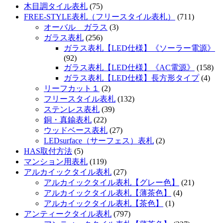
木目調タイル表札
(75)
FREE-STYLE表札（フリースタイル表札）
(711)
オーバル ガラス
(3)
ガラス表札
(256)
ガラス表札【LED仕様】《ソーラー電源》
(92)
ガラス表札【LED仕様】《AC電源》
(158)
ガラス表札【LED仕様】長方形タイプ
(4)
リーフカット１
(2)
フリースタイル表札
(132)
ステンレス表札
(39)
銅・真鍮表札
(22)
ウッドベース表札
(27)
LEDsurface（サーフェス）表札
(2)
HAS取付方法
(5)
マンション用表札
(119)
アルカイックタイル表札
(27)
アルカイックタイル表札【グレー色】
(21)
アルカイックタイル表札【薄茶色】
(4)
アルカイックタイル表札【茶色】
(1)
アンティークタイル表札
(797)