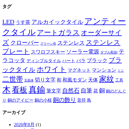
タグ
アンティー
LED
アルカイックタイル
うす茶
クタイル
アートガラス
オーダーサイ
ズ
ステンレス
クローバー
ステンレス
グリーン色
プレート
テ
ソーラー電源
スワロフスキー
ダブル彫刻
ブラ
ラコッタ
ブラック
ディンプルタイル
バラ
ハート
ホワイト
ックタイル
マグネット
マンション
ミニ
家紋
二世帯
切り文字
和
和風モダン
天体
工具
五面体
木
真鍮
看板
自然石
自筆
銅
筆文字
花
銅のどんぐ
銅の飾り
銅のアイビー
鳥
り
銅の小枝
音符
アーカイブ
2026年8月
(1)