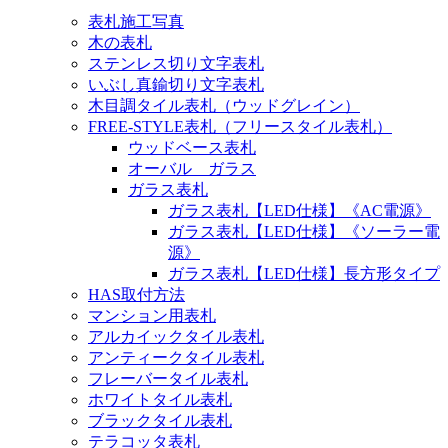
表札施工写真
木の表札
ステンレス切り文字表札
いぶし真鍮切り文字表札
木目調タイル表札（ウッドグレイン）
FREE-STYLE表札（フリースタイル表札）
ウッドベース表札
オーバル ガラス
ガラス表札
ガラス表札【LED仕様】《AC電源》
ガラス表札【LED仕様】《ソーラー電
源》
ガラス表札【LED仕様】長方形タイプ
HAS取付方法
マンション用表札
アルカイックタイル表札
アンティークタイル表札
フレーバータイル表札
ホワイトタイル表札
ブラックタイル表札
テラコッタ表札