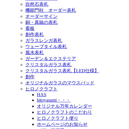
自然石表札
機能門柱 オーダー表札
オーダーサイン
銅・真鍮の表札
看板
創作表札
ガラスレンガ表札
ウェーブタイル表札
風水表札
ガーデン＆エクステリア
クリスタルガラス表札
クリスタルガラス表札【LED仕様】
創作
オリジナルガラスのマウスパッド
ヒロノクラフト
HAS
hitoyasumi・・・
オリジナル万年カレンダー
ヒロノクラフトのこだわり
ヒロノクラフト便り
ホームページのお知らせ