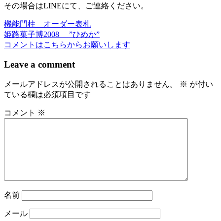
その場合はLINEにて、ご連絡ください。
機能門柱 オーダー表札
投
姫路菓子博2008 ”ひめか”
稿
コメントはこちらからお願いします
ナ
Leave a comment
ビ
メールアドレスが公開されることはありません。
※
が付い
ゲ
ている欄は必須項目です
ー
コメント
※
シ
ョ
ン
名前
メール