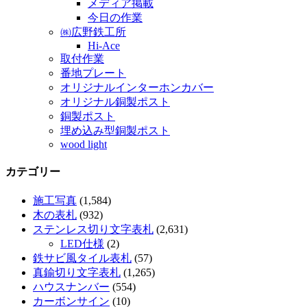
メディア掲載
今日の作業
㈱広野鉄工所
Hi-Ace
取付作業
番地プレート
オリジナルインターホンカバー
オリジナル銅製ポスト
銅製ポスト
埋め込み型銅製ポスト
wood light
カテゴリー
施工写真
(1,584)
木の表札
(932)
ステンレス切り文字表札
(2,631)
LED仕様
(2)
鉄サビ風タイル表札
(57)
真鍮切り文字表札
(1,265)
ハウスナンバー
(554)
カーボンサイン
(10)