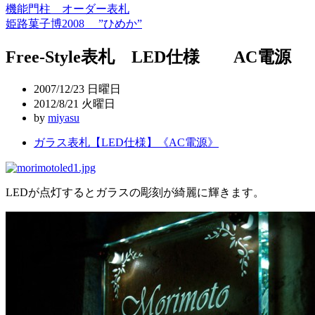
機能門柱 オーダー表札
投
姫路菓子博2008 ”ひめか”
稿
Free-Style表札 LED仕様 AC電源
ナ
ビ
2007/12/23 日曜日
ゲ
2012/8/21 火曜日
by
miyasu
ー
ガラス表札【LED仕様】《AC電源》
シ
ョ
ン
LEDが点灯するとガラスの彫刻が綺麗に輝きます。