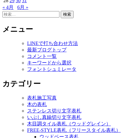
28
29
30
31
« 4月
6月 »
検
索:
メニュー
LINEで打ち合わせ方法
最新ブログトップ
コメント一覧
キーワードから選択
フォントシュミレータ
カテゴリー
表札施工写真
木の表札
ステンレス切り文字表札
いぶし真鍮切り文字表札
木目調タイル表札（ウッドグレイン）
FREE-STYLE表札（フリースタイル表札）
ウッドベース表札