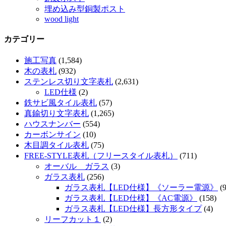
埋め込み型銅製ポスト
wood light
カテゴリー
施工写真
(1,584)
木の表札
(932)
ステンレス切り文字表札
(2,631)
LED仕様
(2)
鉄サビ風タイル表札
(57)
真鍮切り文字表札
(1,265)
ハウスナンバー
(554)
カーボンサイン
(10)
木目調タイル表札
(75)
FREE-STYLE表札（フリースタイル表札）
(711)
オーバル ガラス
(3)
ガラス表札
(256)
ガラス表札【LED仕様】《ソーラー電源》
(9
ガラス表札【LED仕様】《AC電源》
(158)
ガラス表札【LED仕様】長方形タイプ
(4)
リーフカット１
(2)