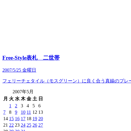
Free-Style表札 二世帯
2007/5/25 金曜日
フェリーチェタイル（モスグリーン）に良く合う真鍮のプレ
2007年5月
月
火
水
木
金
土
日
1
2
3
4
5
6
7
8
9
10
11
12
13
14
15
16
17
18
19
20
21
22
23
24
25
26
27