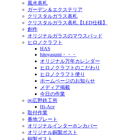
風水表札
ガーデン＆エクステリア
クリスタルガラス表札
クリスタルガラス表札【LED仕様】
創作
オリジナルガラスのマウスパッド
ヒロノクラフト
HAS
hitoyasumi・・・
オリジナル万年カレンダー
ヒロノクラフトのこだわり
ヒロノクラフト便り
ホームページのお知らせ
メディア掲載
今日の作業
㈱広野鉄工所
Hi-Ace
取付作業
番地プレート
オリジナルインターホンカバー
オリジナル銅製ポスト
銅製ポスト