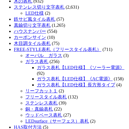
木の表札
(932)
ステンレス切り文字表札
(2,631)
LED仕様
(2)
鉄サビ風タイル表札
(57)
真鍮切り文字表札
(1,265)
ハウスナンバー
(554)
カーボンサイン
(10)
木目調タイル表札
(75)
FREE-STYLE表札（フリースタイル表札）
(711)
オーバル ガラス
(3)
ガラス表札
(256)
ガラス表札【LED仕様】《ソーラー電源》
(92)
ガラス表札【LED仕様】《AC電源》
(158)
ガラス表札【LED仕様】長方形タイプ
(4)
リーフカット１
(2)
フリースタイル表札
(132)
ステンレス表札
(39)
銅・真鍮表札
(22)
ウッドベース表札
(27)
LEDsurface（サーフェス）表札
(2)
HAS取付方法
(5)