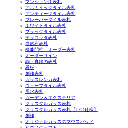
マンション用表札
アルカイックタイル表札
アンティークタイル表札
フレーバータイル表札
ホワイトタイル表札
ブラックタイル表札
テラコッタ表札
自然石表札
機能門柱 オーダー表札
オーダーサイン
銅・真鍮の表札
看板
創作表札
ガラスレンガ表札
ウェーブタイル表札
風水表札
ガーデン＆エクステリア
クリスタルガラス表札
クリスタルガラス表札【LED仕様】
創作
オリジナルガラスのマウスパッド
ヒロノクラフト