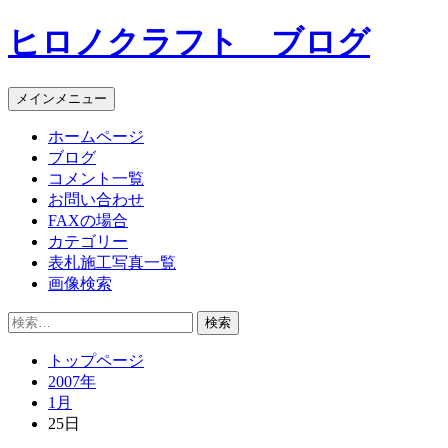
コ
ヒロノクラフト ブログ
ン
テ
ン
メインメニュー
ツ
へ
ホームページ
ス
ブログ
キ
コメント一覧
ッ
お問い合わせ
プ
FAXの場合
カテゴリー
表札施工写真一覧
画像検索
検
索:
トップページ
2007年
1月
25日