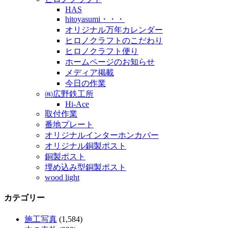
HAS
hitoyasumi・・・
オリジナル万年カレンダー
ヒロノクラフトのこだわり
ヒロノクラフト便り
ホームページのお知らせ
メディア掲載
今日の作業
㈱広野鉄工所
Hi-Ace
取付作業
番地プレート
オリジナルインターホンカバー
オリジナル銅製ポスト
銅製ポスト
埋め込み型銅製ポスト
wood light
カテゴリー
施工写真
(1,584)