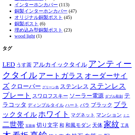
インターホンカバー
(113)
銅製インターホンカバー
(47)
オリジナル銅製ポスト
(45)
銅製ポスト
(6)
埋め込み型銅製ポスト
(23)
wood light
(1)
タグ
アンティー
LED
アルカイックタイル
うす茶
クタイル
アートガラス
オーダーサイ
ズ
ステンレス
クローバー
ステンレス
グリーン色
プレート
テ
ソーラー電源
スワロフスキー
ダブル彫刻
ブラ
ラコッタ
ブラック
ディンプルタイル
バラ
ハート
ホワイト
ックタイル
マグネット
マンション
ミニ
家紋
二世帯
切り文字
和
和風モダン
天体
工具
五面体