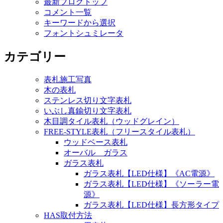
最新ブログトップ
コメント一覧
キーワードから選択
フォントシュミレータ
カテゴリー
表札施工写真
木の表札
ステンレス切り文字表札
いぶし真鍮切り文字表札
木目調タイル表札（ウッドグレイン）
FREE-STYLE表札（フリースタイル表札）
ウッドベース表札
オーバル ガラス
ガラス表札
ガラス表札【LED仕様】《AC電源》
ガラス表札【LED仕様】《ソーラー電
源》
ガラス表札【LED仕様】長方形タイプ
HAS取付方法