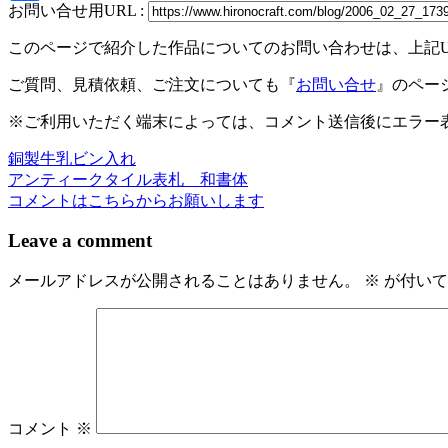
お問い合せ用URL :
共
このページで紹介した作品についてのお問い合わせは、上記
有
ご質問、見積依頼、ご注文についても『
お問い合せ
』のペー
※ご利用いただく端末によっては、コメント送信後にエラー表
銅製牛乳ビン入れ
投
アンティークタイル表札 和書体
稿
コメントはこちらからお願いします
ナ
Leave a comment
ビ
メールアドレスが公開されることはありません。
※
が付いて
ゲ
ー
シ
ョ
ン
コメント
※