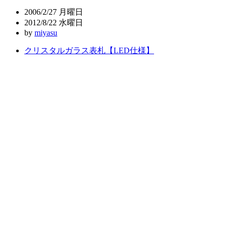
ビ
2006/2/27 月曜日
ゲ
2012/8/22 水曜日
by
miyasu
ー
クリスタルガラス表札【LED仕様】
シ
ョ
ン