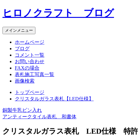
コ
ヒロノクラフト ブログ
ン
テ
ン
メインメニュー
ツ
へ
ホームページ
ス
ブログ
キ
コメント一覧
ッ
お問い合わせ
プ
FAXの場合
表札施工写真一覧
画像検索
トップページ
クリスタルガラス表札【LED仕様】
銅製牛乳ビン入れ
投
アンティークタイル表札 和書体
稿
クリスタルガラス表札 LED仕様 特
ナ