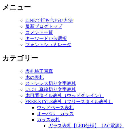
メニュー
LINEで打ち合わせ方法
最新ブログトップ
コメント一覧
キーワードから選択
フォントシュミレータ
カテゴリー
表札施工写真
木の表札
ステンレス切り文字表札
いぶし真鍮切り文字表札
木目調タイル表札（ウッドグレイン）
FREE-STYLE表札（フリースタイル表札）
ウッドベース表札
オーバル ガラス
ガラス表札
ガラス表札【LED仕様】《AC電源》