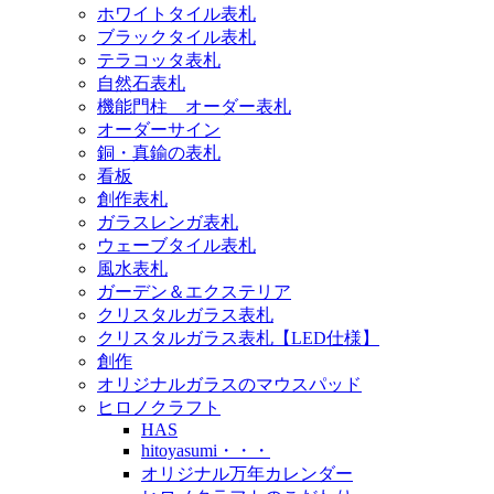
ホワイトタイル表札
ブラックタイル表札
テラコッタ表札
自然石表札
機能門柱 オーダー表札
オーダーサイン
銅・真鍮の表札
看板
創作表札
ガラスレンガ表札
ウェーブタイル表札
風水表札
ガーデン＆エクステリア
クリスタルガラス表札
クリスタルガラス表札【LED仕様】
創作
オリジナルガラスのマウスパッド
ヒロノクラフト
HAS
hitoyasumi・・・
オリジナル万年カレンダー