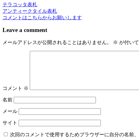
テラコッタ表札
投
アンティークタイル表札
稿
コメントはこちらからお願いします
ナ
Leave a comment
ビ
メールアドレスが公開されることはありません。
※
が付いて
ゲ
ー
シ
ョ
ン
コメント
※
名前
メール
サイト
次回のコメントで使用するためブラウザーに自分の名前、