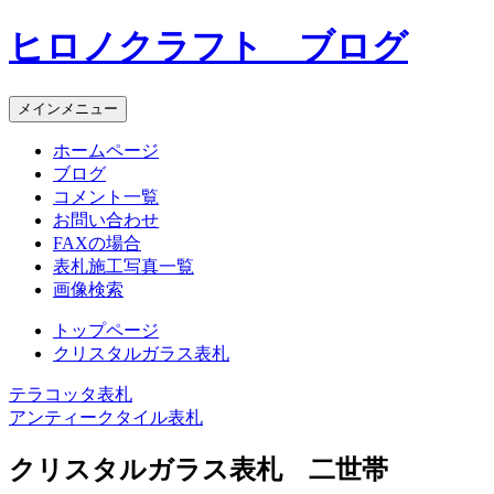
コ
ヒロノクラフト ブログ
ン
テ
ン
メインメニュー
ツ
へ
ホームページ
ス
ブログ
キ
コメント一覧
ッ
お問い合わせ
プ
FAXの場合
表札施工写真一覧
画像検索
トップページ
クリスタルガラス表札
テラコッタ表札
投
アンティークタイル表札
稿
クリスタルガラス表札 二世帯
ナ