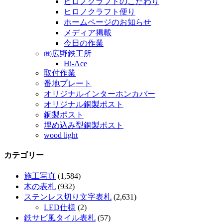
ヒロノクラフトのこだわり
ヒロノクラフト便り
ホームページのお知らせ
メディア掲載
今日の作業
㈱広野鉄工所
Hi-Ace
取付作業
番地プレート
オリジナルインターホンカバー
オリジナル銅製ポスト
銅製ポスト
埋め込み型銅製ポスト
wood light
カテゴリー
施工写真
(1,584)
木の表札
(932)
ステンレス切り文字表札
(2,631)
LED仕様
(2)
鉄サビ風タイル表札
(57)