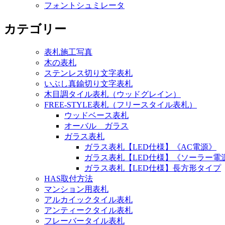
フォントシュミレータ
カテゴリー
表札施工写真
木の表札
ステンレス切り文字表札
いぶし真鍮切り文字表札
木目調タイル表札（ウッドグレイン）
FREE-STYLE表札（フリースタイル表札）
ウッドベース表札
オーバル ガラス
ガラス表札
ガラス表札【LED仕様】《AC電源》
ガラス表札【LED仕様】《ソーラー電
ガラス表札【LED仕様】長方形タイプ
HAS取付方法
マンション用表札
アルカイックタイル表札
アンティークタイル表札
フレーバータイル表札