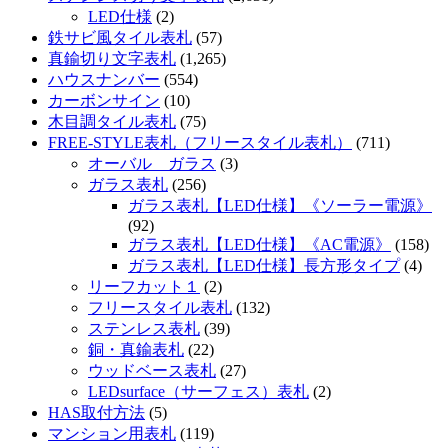
LED仕様
(2)
鉄サビ風タイル表札
(57)
真鍮切り文字表札
(1,265)
ハウスナンバー
(554)
カーボンサイン
(10)
木目調タイル表札
(75)
FREE-STYLE表札（フリースタイル表札）
(711)
オーバル ガラス
(3)
ガラス表札
(256)
ガラス表札【LED仕様】《ソーラー電源》
(92)
ガラス表札【LED仕様】《AC電源》
(158)
ガラス表札【LED仕様】長方形タイプ
(4)
リーフカット１
(2)
フリースタイル表札
(132)
ステンレス表札
(39)
銅・真鍮表札
(22)
ウッドベース表札
(27)
LEDsurface（サーフェス）表札
(2)
HAS取付方法
(5)
マンション用表札
(119)