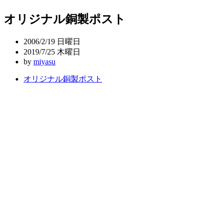
稿
オリジナル銅製ポスト
ナ
ビ
2006/2/19 日曜日
ゲ
2019/7/25 木曜日
by
miyasu
ー
オリジナル銅製ポスト
シ
ョ
ン