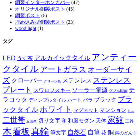
銅製インターホンカバー
(47)
オリジナル銅製ポスト
(45)
銅製ポスト
(6)
埋め込み型銅製ポスト
(23)
wood light
(1)
タグ
アンティー
LED
アルカイックタイル
うす茶
クタイル
アートガラス
オーダーサイ
ズ
ステンレス
クローバー
ステンレス
グリーン色
プレート
テ
ソーラー電源
スワロフスキー
ダブル彫刻
ブラ
ラコッタ
ブラック
ディンプルタイル
バラ
ハート
ホワイト
ックタイル
マグネット
マンション
ミニ
家紋
二世帯
切り文字
和
和風モダン
天体
工具
五面体
木
真鍮
看板
自然石
自筆
銅
筆文字
花
銅のどんぐ