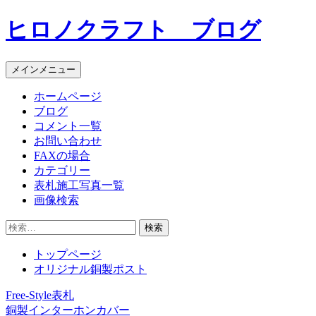
コ
ヒロノクラフト ブログ
ン
テ
ン
メインメニュー
ツ
へ
ホームページ
ス
ブログ
キ
コメント一覧
ッ
お問い合わせ
プ
FAXの場合
カテゴリー
表札施工写真一覧
画像検索
検
索:
トップページ
オリジナル銅製ポスト
Free-Style表札
投
銅製インターホンカバー