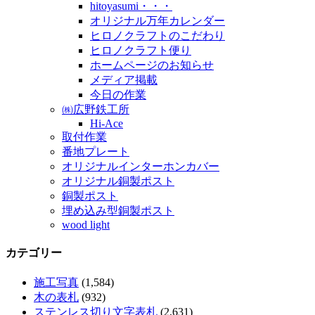
hitoyasumi・・・
オリジナル万年カレンダー
ヒロノクラフトのこだわり
ヒロノクラフト便り
ホームページのお知らせ
メディア掲載
今日の作業
㈱広野鉄工所
Hi-Ace
取付作業
番地プレート
オリジナルインターホンカバー
オリジナル銅製ポスト
銅製ポスト
埋め込み型銅製ポスト
wood light
カテゴリー
施工写真
(1,584)
木の表札
(932)
ステンレス切り文字表札
(2,631)