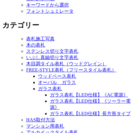
キーワードから選択
フォントシュミレータ
カテゴリー
表札施工写真
木の表札
ステンレス切り文字表札
いぶし真鍮切り文字表札
木目調タイル表札（ウッドグレイン）
FREE-STYLE表札（フリースタイル表札）
ウッドベース表札
オーバル ガラス
ガラス表札
ガラス表札【LED仕様】《AC電源》
ガラス表札【LED仕様】《ソーラー電
源》
ガラス表札【LED仕様】長方形タイプ
HAS取付方法
マンション用表札
アルカイックタイル表札