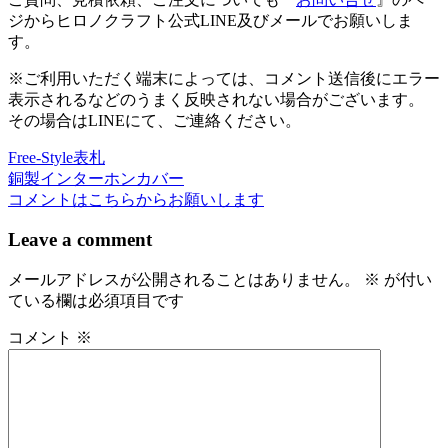
ジからヒロノクラフト公式LINE及びメールでお願いしま
す。
※ご利用いただく端末によっては、コメント送信後にエラー
表示されるなどのうまく反映されない場合がございます。
その場合はLINEにて、ご連絡ください。
Free-Style表札
投
銅製インターホンカバー
稿
コメントはこちらからお願いします
ナ
Leave a comment
ビ
メールアドレスが公開されることはありません。
※
が付い
ゲ
ている欄は必須項目です
ー
コメント
※
シ
ョ
ン